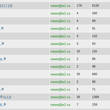
news@e1.ru
|
6
|
7
|
8
)
179
6126
news@e1.ru
4
260
news@e1.ru
4
99
news@e1.ru
е
4
91
news@e1.ru
4
142
news@e1.ru
д
3
63
news@e1.ru
10
116
news@e1.ru
амм
2
86
news@e1.ru
2
98
news@e1.ru
35
685
news@e1.ru
2
96
news@e1.ru
и
2
71
news@e1.ru
(
1
|
2
)
26
1369
news@e1.ru
т Ж
7
159