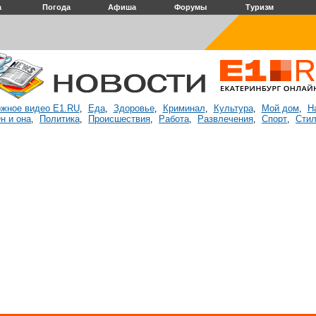
а
Погода
Афиша
Форумы
Туризм
жное видео E1.RU
Еда
Здоровье
Криминал
Культура
Мой дом
Н
,
,
,
,
,
,
н и она
Политика
Происшествия
Работа
Развлечения
Спорт
Стил
,
,
,
,
,
,