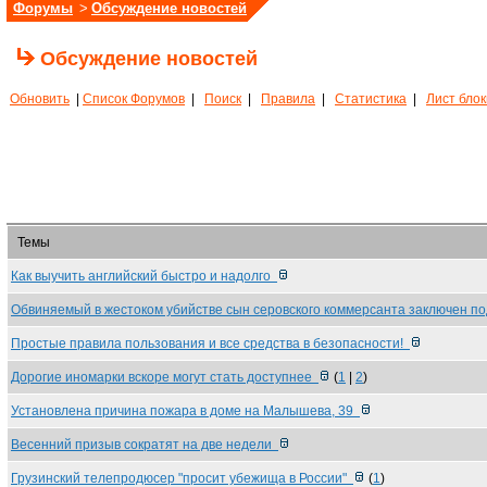
Форумы
>
Обсуждение новостей
Обсуждение новостей
Обновить
|
Список Форумов
|
Поиск
|
Правила
|
Статистика
|
Лист бло
Темы
Как выучить английский быстро и надолго
Обвиняемый в жестоком убийстве сын серовского коммерсанта заключен п
Простые правила пользования и все средства в безопасности!
Дорогие иномарки вскоре могут стать доступнее
(
1
|
2
)
Установлена причина пожара в доме на Малышева, 39
Весенний призыв сократят на две недели
Грузинский телепродюсер "просит убежища в России"
(
1
)