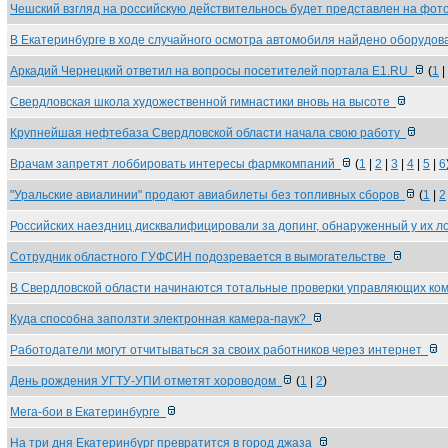
Чешский взгляд на российскую действительнось будет представлен на фо
В Екатеринбурге в ходе случайного осмотра автомобиля найдено оборудо
Аркадий Чернецкий ответил на вопросы посетителей портала Е1.RU
(
1
|
Свердловская школа художественной гимнастики вновь на высоте
Крупнейшая нефтебаза Свердловской области начала свою работу
Врачам запретят лоббировать интересы фармкомпаний
(
1
|
2
|
3
|
4
|
5
|
6
"Уральские авиалинии" продают авиабилеты без топливных сборов
(
1
|
2
Российских наездниц дисквалифицировали за допинг, обнаруженный у их 
Сотрудник областного ГУФСИН подозревается в вымогательстве
В Свердловской области начинаются тотальные проверки управляющих к
Куда способна заползти электронная камера-паук?
Работодатели могут отчитываться за своих работников через интернет
День рождения УГТУ-УПИ отметят хороводом
(
1
|
2
)
Мега-бои в Екатеринбурге
На три дня Екатеринбург превратится в город джаза