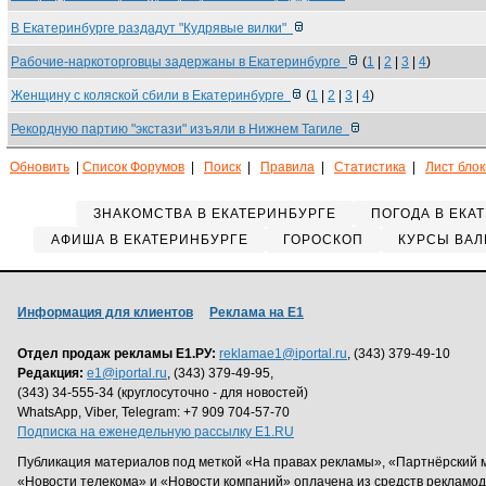
В Екатеринбурге раздадут "Кудрявые вилки"
Рабочие-наркоторговцы задержаны в Екатеринбурге
(
1
|
2
|
3
|
4
)
Женщину с коляской сбили в Екатеринбурге
(
1
|
2
|
3
|
4
)
Рекордную партию "экстази" изъяли в Нижнем Тагиле
Обновить
|
Список Форумов
|
Поиск
|
Правила
|
Статистика
|
Лист бло
ЗНАКОМСТВА В ЕКАТЕРИНБУРГЕ
ПОГОДА В ЕКА
АФИША В ЕКАТЕРИНБУРГЕ
ГОРОСКОП
КУРСЫ ВАЛ
Информация для клиентов
Реклама на Е1
Отдел продаж рекламы Е1.РУ:
reklamae1@iportal.ru
, (343) 379-49-10
Редакция:
e1@iportal.ru
, (343) 379-49-95,
(343) 34-555-34 (круглосуточно - для новостей)
WhatsApp, Viber, Telegram: +7 909 704-57-70
Подписка на еженедельную рассылку E1.RU
Публикация материалов под меткой «На правах рекламы», «Партнёрский 
«Новости телекома» и «Новости компаний» оплачена из средств рекламо