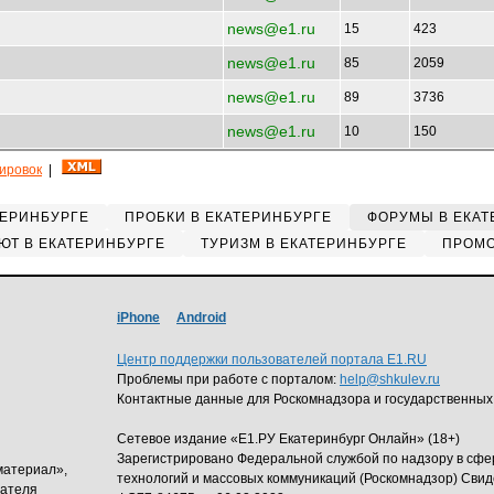
news@e1.ru
15
423
news@e1.ru
85
2059
news@e1.ru
89
3736
news@e1.ru
10
150
кировок
|
ТЕРИНБУРГЕ
ПРОБКИ В ЕКАТЕРИНБУРГЕ
ФОРУМЫ В ЕКАТ
ЮТ В ЕКАТЕРИНБУРГЕ
ТУРИЗМ В ЕКАТЕРИНБУРГЕ
ПРОМО
iPhone
Android
Центр поддержки пользователей портала E1.RU
Проблемы при работе с порталом:
help@shkulev.ru
Контактные данные для Роскомнадзора и государственных
Сетевое издание «Е1.РУ Екатеринбург Онлайн» (18+)
Зарегистрировано Федеральной службой по надзору в сф
материал»,
технологий и массовых коммуникаций (Роскомнадзор) Свид
дателя