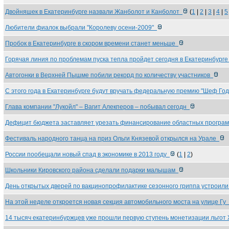
Двойняшек в Екатеринбурге назвали Жанболот и Канболот
(
1
|
2
|
3
|
4
|
5
Любители фиалок выбрали "Королеву осени-2009"
Пробок в Екатеринбурге в скором времени станет меньше
Горячая линия по проблемам пуска тепла пройдет сегодня в Екатеринбург
Автогонки в Верхней Пышме побили рекорд по количеству участников
С этого года в Екатеринбурге будут вручать федеральную премию "Шеф Го
Глава компании "Лукойл" – Вагит Алекперов – побывал сегодн
Дефицит бюджета заставляет урезать финансирование областных прогр
Фестиваль народного танца на приз Ольги Князевой открылся на Урале
России пообещали новый спад в экономике в 2013 году
(
1
|
2
)
Школьники Кировского района сделали подарки малышам
День открытых дверей по вакцинопрофилактике сезонного гриппа устроил
На этой неделе откроется новая секция автомобильного моста на улице Гу
14 тысяч екатеринбуржцев уже прошли первую ступень монетизации льго