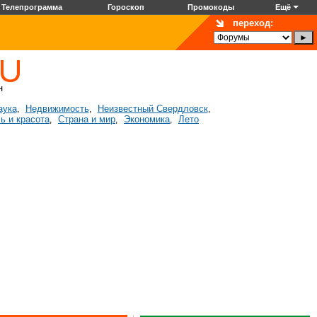
Телепрограмма
Гороскоп
Промокоды
Ещё
переход:
аука
Недвижимость
Неизвестный Свердловск
,
,
,
ь и красота
Страна и мир
Экономика
Лето
,
,
,