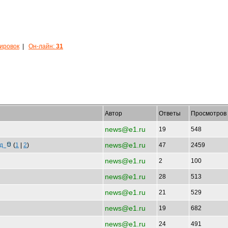
кировок
|
Он-лайн:
31
Автор
Ответы
Просмотров
news@e1.ru
19
548
news@e1.ru
од
(
1
|
2
)
47
2459
news@e1.ru
2
100
news@e1.ru
28
513
news@e1.ru
21
529
news@e1.ru
19
682
news@e1.ru
24
491