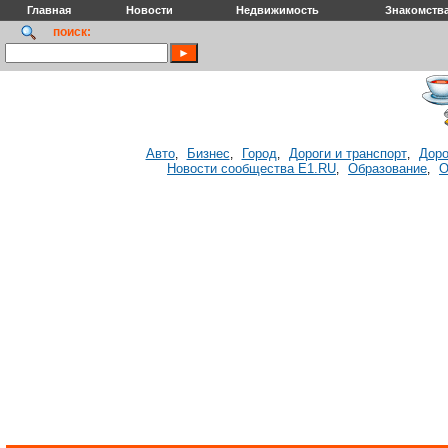
Главная
Новости
Недвижимость
Знакомств
поиск:
Авто
Бизнес
Город
Дороги и транспорт
Доро
,
,
,
,
Новости сообщества E1.RU
Образование
О
,
,