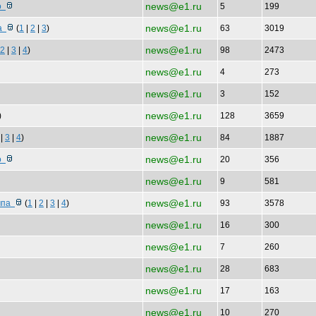
news@e1.ru
то
5
199
news@e1.ru
ва
(
1
|
2
|
3
)
63
3019
news@e1.ru
2
|
3
|
4
)
98
2473
news@e1.ru
4
273
news@e1.ru
3
152
news@e1.ru
)
128
3659
news@e1.ru
|
3
|
4
)
84
1887
news@e1.ru
ло
20
356
news@e1.ru
9
581
news@e1.ru
омпа
(
1
|
2
|
3
|
4
)
93
3578
news@e1.ru
16
300
news@e1.ru
7
260
news@e1.ru
28
683
news@e1.ru
17
163
news@e1.ru
10
270