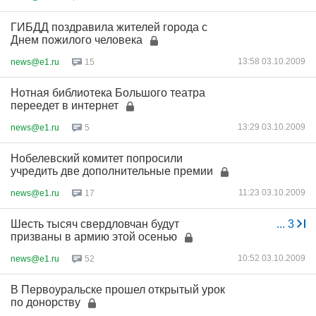
ГИБДД поздравила жителей города с
Днем пожилого человека
13:58 03.10.2009
news@e1.ru
15
Нотная библиотека Большого театра
переедет в интернет
13:29 03.10.2009
news@e1.ru
5
Нобелевский комитет попросили
учредить две дополнительные премии
11:23 03.10.2009
news@e1.ru
17
Шесть тысяч свердловчан будут
...
3
призваны в армию этой осенью
10:52 03.10.2009
news@e1.ru
52
В Первоуральске прошел открытый урок
по донорству