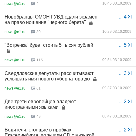
10:45 03.10.2009
news@e1.ru
4
Новобранцы ОМОН ГУВД сдали экзамен
...
4
на право ношения "черного берета"
10:29 03.10.2009
news@e1.ru
80
"Встречка" будет стоить 5 тысяч рублей
...
5
09:54 03.10.2009
news@e1.ru
115
Свердловские депутаты рассчитывают
...
3
услышать имя нового губернатора до
09:37 03.10.2009
news@e1.ru
61
Две трети европейцев владеют
...
2
иностранными языками
08:47 03.10.2009
news@e1.ru
49
Водители, стоящие в пробках
...
2
Екатеринбурга, получили CD с музыкой