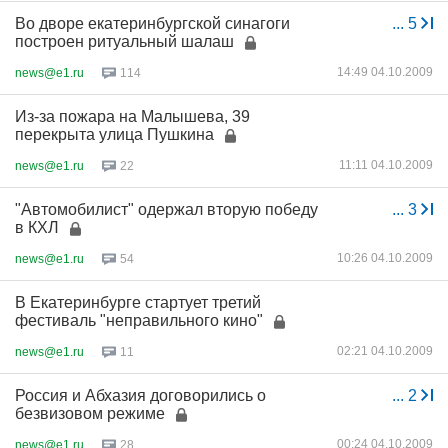
Во дворе екатеринбургской синагоги
...
5
построен ритуальный шалаш
14:49 04.10.2009
news@e1.ru
114
Из-за пожара на Малышева, 39
перекрыта улица Пушкина
11:11 04.10.2009
news@e1.ru
22
"Автомобилист" одержал вторую победу
...
3
в КХЛ
10:26 04.10.2009
news@e1.ru
54
В Екатеринбурге стартует третий
фестиваль "неправильного кино"
02:21 04.10.2009
news@e1.ru
11
Россия и Абхазия договорились о
...
2
безвизовом режиме
00:24 04.10.2009
news@e1.ru
28