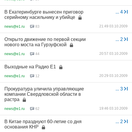
В Екатеринбурге вынесен приговор
...
4
серийному насильнику и убийце
21:49 03.10.2009
news@e1.ru
83
Открыто движение по первой секции
...
2
нового моста на Гурзуфской
20:57 03.10.2009
news@e1.ru
44
Выходные на Радио Е1
20:29 03.10.2009
news@e1.ru
12
Прокуратура уличила управляющие
...
3
компании Свердловской области в
растра
19:46 03.10.2009
news@e1.ru
62
В Китае празднуют 60-летие со дня
...
2
основания КНР