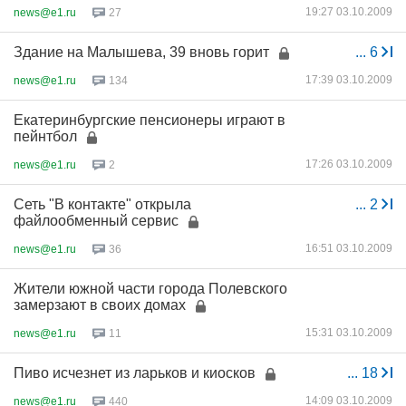
19:27 03.10.2009
news@e1.ru
27
Здание на Малышева, 39 вновь горит
...
6
17:39 03.10.2009
news@e1.ru
134
Екатеринбургские пенсионеры играют в
пейнтбол
17:26 03.10.2009
news@e1.ru
2
Сеть "В контакте" открыла
...
2
файлообменный сервис
16:51 03.10.2009
news@e1.ru
36
Жители южной части города Полевского
замерзают в своих домах
15:31 03.10.2009
news@e1.ru
11
Пиво исчезнет из ларьков и киосков
...
18
14:09 03.10.2009
news@e1.ru
440