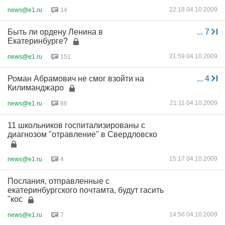
22:18 04.10.2009
news@e1.ru
14
Быть ли ордену Ленина в
...
7
Екатеринбурге?
21:59 04.10.2009
news@e1.ru
151
Роман Абрамович не смог взойти на
...
4
Килиманджаро
21:11 04.10.2009
news@e1.ru
86
11 школьников госпитализированы с
диагнозом "отравление" в Свердловско
15:17 04.10.2009
news@e1.ru
4
Послания, отправленные с
екатеринбургского почтамта, будут гасить
"кос
14:56 04.10.2009
news@e1.ru
7