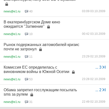
03:09 03.10.2009
news@e1.ru
40
В екатеринбургском Доме кино
ожидается "Затмение"
00:42 03.10.2009
news@e1.ru
10
Рынок подержанных автомобилей кризис
почти не затронул
23:29 02.10.2009
news@e1.ru
11
Комиссия ЕС определилась с
...
3
виновником войны в Южной Осетии
23:28 02.10.2009
news@e1.ru
53
Обама запретил госслужащим посылать
...
2
sms за рулем
22:49 02.10.2009
news@e1.ru
31