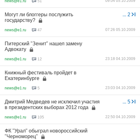
09:04 05.10.2009
news@e1.ru
51
Могут ли блоггеры послужить
...
2
государству?
07:26 05.10.2009
news@e1.ru
47
Питерский "Зенит" нашел замену
Адвокату
23:18 04.10.2009
news@e1.ru
12
Книжный фестиваль пройдет в
Екатеринбурге
23:03 04.10.2009
news@e1.ru
5
Дмитрий Медведев не исключил участия
...
5
в президентских выборах 2012 года
22:50 04.10.2009
news@e1.ru
105
ФК "Урал" обыграл новороссийский
"Черноморец"