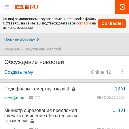
На информационном ресурсе применяются cookie-файлы.
Согласен
Оставаясь на сайте, вы подтверждаете свое
согласие
на
их использование.
Поиск по форумам
Общение
Обсуждение новостей
Обсуждение новостей
Создать тему
Online 42
Педофилам - смертную казнь!
...
12
09:43 05.10.2009
news@e1.ru
292
Министр образования предложил
...
3
сделать сочинение обязательным
экзаменом