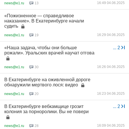
16:49 04.06.2025
news@e1.ru
13
«Пожизненное — справедливое
наказание». В Екатеринбурге начали
судить
16:29 04.06.2025
news@e1.ru
19
«Наша задача, чтобы они больше
...
2
рожали». Уральских врачей научат отгова
16:26 04.06.2025
news@e1.ru
30
В Екатеринбурге на оживленной дороге
обнаружили мертвого лося: видео
16:23 04.06.2025
news@e1.ru
20
В Екатеринбурге вебкамщице грозит
...
2
колония за порноролики. Вы не повери
16:09 04.06.2025
news@e1.ru
28