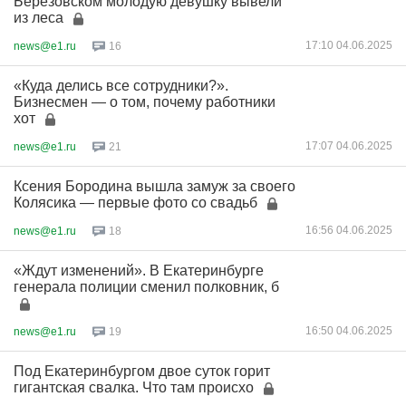
Березовском молодую девушку вывели
из леса
17:10 04.06.2025
news@e1.ru
16
«Куда делись все сотрудники?».
Бизнесмен — о том, почему работники
хот
17:07 04.06.2025
news@e1.ru
21
Ксения Бородина вышла замуж за своего
Колясика — первые фото со свадьб
16:56 04.06.2025
news@e1.ru
18
«Ждут изменений». В Екатеринбурге
генерала полиции сменил полковник, б
16:50 04.06.2025
news@e1.ru
19
Под Екатеринбургом двое суток горит
гигантская свалка. Что там происхо