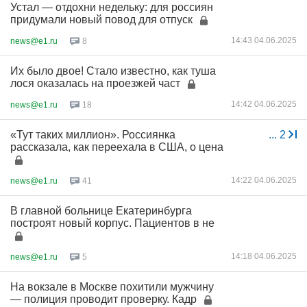
Устал — отдохни недельку: для россиян
придумали новый повод для отпуск
14:43 04.06.2025
news@e1.ru
8
Их было двое! Стало известно, как туша
лося оказалась на проезжей част
14:42 04.06.2025
news@e1.ru
18
«Тут таких миллион». Россиянка
...
2
рассказала, как переехала в США, о цена
14:22 04.06.2025
news@e1.ru
41
В главной больнице Екатеринбурга
построят новый корпус. Пациентов в не
14:18 04.06.2025
news@e1.ru
5
На вокзале в Москве похитили мужчину
— полиция проводит проверку. Кадр