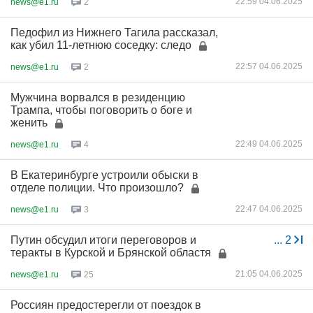
22:59 04.06.2025
news@e1.ru
2
Педофил из Нижнего Тагила рассказал,
как убил 11-летнюю соседку: следо
22:57 04.06.2025
news@e1.ru
2
Мужчина ворвался в резиденцию
Трампа, чтобы поговорить о боге и
женить
22:49 04.06.2025
news@e1.ru
4
В Екатеринбурге устроили обыски в
отделе полиции. Что произошло?
22:47 04.06.2025
news@e1.ru
3
Путин обсудил итоги переговоров и
...
2
теракты в Курской и Брянской областя
21:05 04.06.2025
news@e1.ru
25
Россиян предостерегли от поездок в