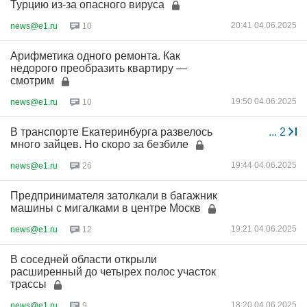
Турцию из-за опасного вируса
20:41 04.06.2025
news@e1.ru
10
Арифметика одного ремонта. Как
недорого преобразить квартиру —
смотрим
19:50 04.06.2025
news@e1.ru
10
В транспорте Екатеринбурга развелось
...
2
много зайцев. Но скоро за безбиле
19:44 04.06.2025
news@e1.ru
26
Предпринимателя затолкали в багажник
машины с мигалками в центре Москв
19:21 04.06.2025
news@e1.ru
12
В соседней области открыли
расширенный до четырех полос участок
трассы
18:20 04.06.2025
news@e1.ru
9