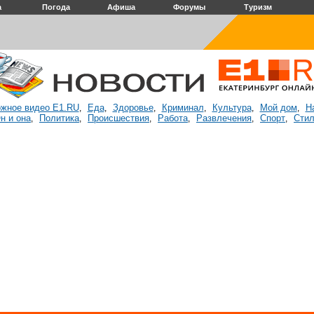
а
Погода
Афиша
Форумы
Туризм
жное видео E1.RU
Еда
Здоровье
Криминал
Культура
Мой дом
Н
,
,
,
,
,
,
н и она
Политика
Происшествия
Работа
Развлечения
Спорт
Стил
,
,
,
,
,
,