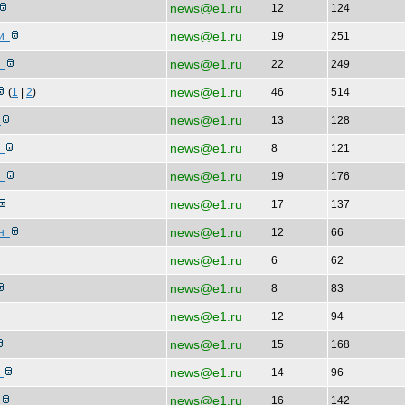
news@e1.ru
12
124
news@e1.ru
ди
19
251
news@e1.ru
е
22
249
news@e1.ru
(
1
|
2
)
46
514
news@e1.ru
ы
13
128
news@e1.ru
о
8
121
news@e1.ru
е
19
176
news@e1.ru
17
137
news@e1.ru
ен
12
66
news@e1.ru
6
62
news@e1.ru
8
83
news@e1.ru
12
94
news@e1.ru
15
168
news@e1.ru
-
14
96
news@e1.ru
ц
16
142