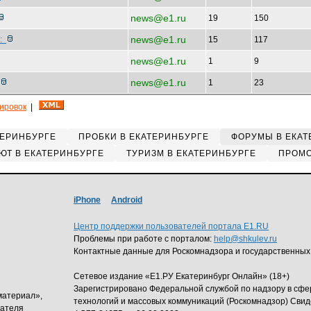
news@e1.ru
19
150
news@e1.ru
х:
15
117
news@e1.ru
1
9
news@e1.ru
1
23
кировок
|
ТЕРИНБУРГЕ
ПРОБКИ В ЕКАТЕРИНБУРГЕ
ФОРУМЫ В ЕКАТ
ЮТ В ЕКАТЕРИНБУРГЕ
ТУРИЗМ В ЕКАТЕРИНБУРГЕ
ПРОМО
iPhone
Android
Центр поддержки пользователей портала E1.RU
Проблемы при работе с порталом:
help@shkulev.ru
Контактные данные для Роскомнадзора и государственных
Сетевое издание «Е1.РУ Екатеринбург Онлайн» (18+)
Зарегистрировано Федеральной службой по надзору в сф
материал»,
технологий и массовых коммуникаций (Роскомнадзор) Свид
дателя