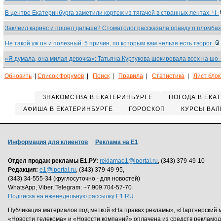
В центре Екатеринбурга заметили кортеж из тягачей в странных лентах. Ч
Заклеил кариес и пошел дальше? Стоматолог рассказала правду о пломба
Не такой уж он и полезный: 5 причин, по которым вам нельзя есть творог
«Я думала, она милая девочка»: Татьяна Куртукова шокировала всех на шо
Обновить
|
Список Форумов
|
Поиск
|
Правила
|
Статистика
|
Лист бло
ЗНАКОМСТВА В ЕКАТЕРИНБУРГЕ
ПОГОДА В ЕКА
АФИША В ЕКАТЕРИНБУРГЕ
ГОРОСКОП
КУРСЫ ВАЛ
Информация для клиентов
Реклама на Е1
Отдел продаж рекламы Е1.РУ:
reklamae1@iportal.ru
, (343) 379-49-10
Редакция:
e1@iportal.ru
, (343) 379-49-95,
(343) 34-555-34 (круглосуточно - для новостей)
WhatsApp, Viber, Telegram: +7 909 704-57-70
Подписка на еженедельную рассылку E1.RU
Публикация материалов под меткой «На правах рекламы», «Партнёрский 
«Новости телекома» и «Новости компаний» оплачена из средств рекламо