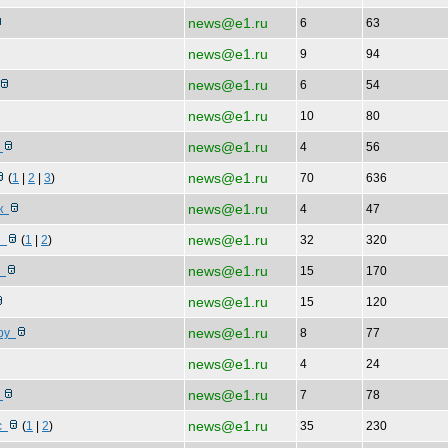
news@e1.ru
6
63
news@e1.ru
9
94
news@e1.ru
6
54
news@e1.ru
10
80
news@e1.ru
к
4
56
news@e1.ru
(
1
|
2
|
3
)
70
636
news@e1.ru
Ук
4
47
news@e1.ru
ли
(
1
|
2
)
32
320
news@e1.ru
р
15
170
news@e1.ru
15
120
news@e1.ru
шру
8
77
news@e1.ru
4
24
news@e1.ru
л
7
78
news@e1.ru
ус
(
1
|
2
)
35
230