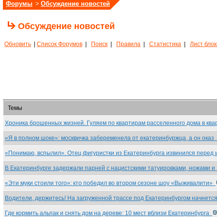
Форумы
>
Обсуждение новостей
Обсуждение новостей
Обновить
|
Список Форумов
|
Поиск
|
Правила
|
Статистика
|
Лист бло
Темы
Хроника брошенных жизней. Гуляем по квартирам расселенного дома в кв
«Я в полном шоке»: москвичка забеременела от екатеринбуржца, а он оказ
«Понимаю, вспылил». Отец фигуристки из Екатеринбурга извинился перед
В Екатеринбурге задержали парней с нацистскими татуировками, ножами 
«Эти муки стоили того»: кто победил во втором сезоне шоу «Выживалити»
Водители, держитесь! На загруженной трассе под Екатеринбургом начнет
Где кормить альпак и снять дом на дереве: 10 мест вблизи Екатеринбурга