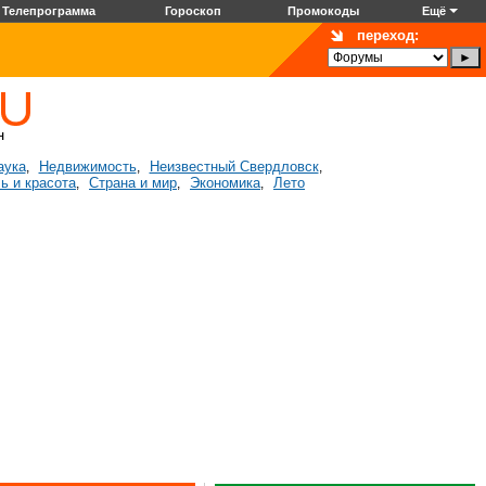
Телепрограмма
Гороскоп
Промокоды
Ещё
переход:
аука
Недвижимость
Неизвестный Свердловск
,
,
,
ь и красота
Страна и мир
Экономика
Лето
,
,
,