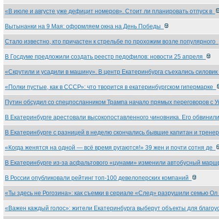
«В июле и августе уже дефицит номеров». Стоит ли планировать отпуск в
Вытынанки на 9 Мая: оформляем окна на День Победы
Стало известно, кто причастен к стрельбе по прохожим возле популярного
В Госдуме предложили создать реестр педофилов: новости 25 апреля
«Скрутили и усадили в машину». В центр Екатеринбурга съехались силови
«Полки пустые, как в СССР»: что творится в екатеринбургском гипермарке
Путин обсудил со спецпосланником Трампа начало прямых переговоров с 
В Екатеринбурге арестовали высокопоставленного чиновника. Его обвини
В Екатеринбурге с разницей в неделю скончались бывшие капитан и трене
«Когда женятся на одной — всё время ругаются!» 39 жен и почти сотня де
В Екатеринбурге из-за асфальтового «цунами» изменили автобусный мар
В России опубликовали рейтинг топ-100 девелоперских компаний
«Ты здесь не Рогозина»: как съемки в сериале «След» разрушили семью О
«Важен каждый голос»: жители Екатеринбурга выберут объекты для благо