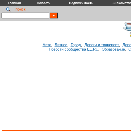
Главная
Новости
Недвижимость
Знакомств
поиск:
Авто
Бизнес
Город
Дороги и транспорт
Доро
,
,
,
,
Новости сообщества E1.RU
Образование
О
,
,