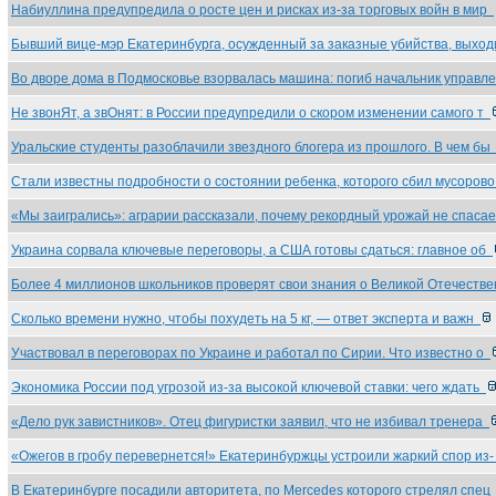
Набиуллина предупредила о росте цен и рисках из-за торговых войн в мир
Бывший вице-мэр Екатеринбурга, осужденный за заказные убийства, выхо
Во дворе дома в Подмосковье взорвалась машина: погиб начальник управл
Не звонЯт, а звОнят: в России предупредили о скором изменении самого т
Уральские студенты разоблачили звездного блогера из прошлого. В чем б
Стали известны подробности о состоянии ребенка, которого сбил мусоров
«Мы заигрались»: аграрии рассказали, почему рекордный урожай не спаса
Украина сорвала ключевые переговоры, а США готовы сдаться: главное об
Более 4 миллионов школьников проверят свои знания о Великой Отечеств
Сколько времени нужно, чтобы похудеть на 5 кг, — ответ эксперта и важн
Участвовал в переговорах по Украине и работал по Сирии. Что известно о
Экономика России под угрозой из-за высокой ключевой ставки: чего ждать
«Дело рук завистников». Отец фигуристки заявил, что не избивал тренера
«Ожегов в гробу перевернется!» Екатеринбуржцы устроили жаркий спор из
В Екатеринбурге посадили авторитета, по Mercedes которого стрелял спе