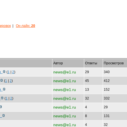
кировок
|
Он-лайн:
20
Автор
Ответы
Просмотров
news@e1.ru
ар
(
1
|
2
)
29
340
news@e1.ru
(
1
|
2
)
45
412
news@e1.ru
 и
13
152
news@e1.ru
и
(
1
|
2
)
32
332
news@e1.ru
4
29
news@e1.ru
ся
8
131
news@e1.ru
4
32