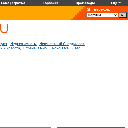
Телепрограмма
Гороскоп
Промокоды
Ещё
переход:
аука
Недвижимость
Неизвестный Свердловск
,
,
,
ь и красота
Страна и мир
Экономика
Лето
,
,
,