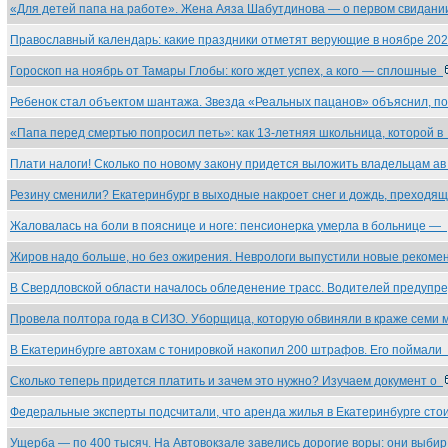
«Для детей папа на работе». Жена Аяза Шабутдинова — о первом свидан
Православный календарь: какие праздники отметят верующие в ноябре 2
Гороскоп на ноябрь от Тамары Глобы: кого ждет успех, а кого — сплошные
Ребенок стал объектом шантажа. Звезда «Реальных пацанов» объяснил, п
«Папа перед смертью попросил петь»: как 13-летняя школьница, которой 
Плати налоги! Сколько по новому закону придется выложить владельцам а
Резину сменили? Екатеринбург в выходные накроет снег и дождь, преходя
Жаловалась на боли в пояснице и ноге: пенсионерка умерла в больнице —
Жиров надо больше, но без ожирения. Неврологи выпустили новые реком
В Свердловской области началось обледенение трасс. Водителей предуп
Провела полтора года в СИЗО. Уборщица, которую обвиняли в краже семи
В Екатеринбурге автохам с тонировкой накопил 200 штрафов. Его поймали
Сколько теперь придется платить и зачем это нужно? Изучаем документ о
Федеральные эксперты подсчитали, что аренда жилья в Екатеринбурге ст
Ущерба — по 400 тысяч. На Автовокзале завелись дорогие воры: они выби