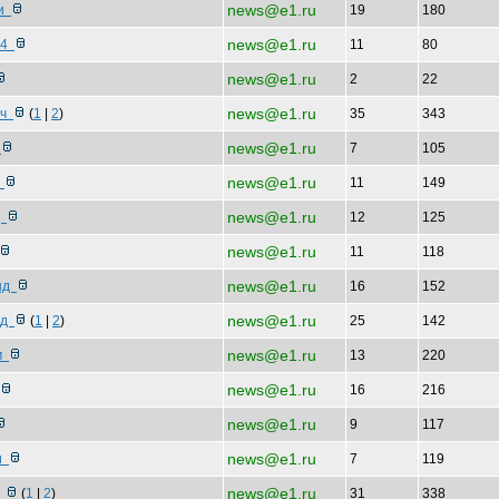
news@e1.ru
ии
19
180
news@e1.ru
024
11
80
news@e1.ru
2
22
news@e1.ru
оч
(
1
|
2
)
35
343
news@e1.ru
в
7
105
news@e1.ru
в
11
149
news@e1.ru
щ
12
125
news@e1.ru
11
118
news@e1.ru
енд
16
152
news@e1.ru
ред
(
1
|
2
)
25
142
news@e1.ru
 м
13
220
news@e1.ru
16
216
news@e1.ru
9
117
news@e1.ru
ои
7
119
news@e1.ru
р
(
1
|
2
)
31
338