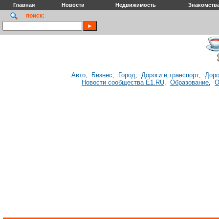
Главная
Новости
Недвижимость
Знакомств
поиск:
Авто
Бизнес
Город
Дороги и транспорт
Доро
,
,
,
,
Новости сообщества E1.RU
Образование
О
,
,