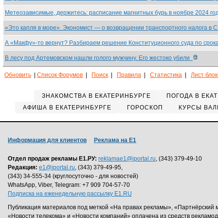
Метеозависимые, держитесь: расписание магнитных бурь в ноябре 2024 г
«Это капля в море». Экономист — о возвращении транспортного налога в 
А «Макфу»-то вернут? Разбираем решение Конституционного суда по сро
В лесу под Артемовском нашли голого мужчину. Его жестоко убили
Обновить
|
Список Форумов
|
Поиск
|
Правила
|
Статистика
|
Лист бло
ЗНАКОМСТВА В ЕКАТЕРИНБУРГЕ
ПОГОДА В ЕКА
АФИША В ЕКАТЕРИНБУРГЕ
ГОРОСКОП
КУРСЫ ВАЛ
Информация для клиентов
Реклама на Е1
Отдел продаж рекламы Е1.РУ:
reklamae1@iportal.ru
, (343) 379-49-10
Редакция:
e1@iportal.ru
, (343) 379-49-95,
(343) 34-555-34 (круглосуточно - для новостей)
WhatsApp, Viber, Telegram: +7 909 704-57-70
Подписка на еженедельную рассылку E1.RU
Публикация материалов под меткой «На правах рекламы», «Партнёрский 
«Новости телекома» и «Новости компаний» оплачена из средств рекламо