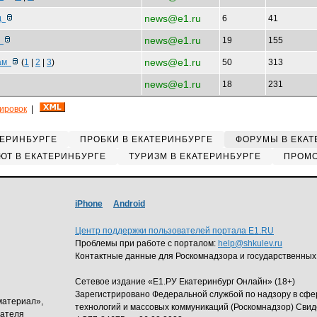
news@e1.ru
од
6
41
news@e1.ru
С
19
155
news@e1.ru
кам
(
1
|
2
|
3
)
50
313
news@e1.ru
18
231
кировок
|
ТЕРИНБУРГЕ
ПРОБКИ В ЕКАТЕРИНБУРГЕ
ФОРУМЫ В ЕКАТ
ЮТ В ЕКАТЕРИНБУРГЕ
ТУРИЗМ В ЕКАТЕРИНБУРГЕ
ПРОМО
iPhone
Android
Центр поддержки пользователей портала E1.RU
Проблемы при работе с порталом:
help@shkulev.ru
Контактные данные для Роскомнадзора и государственных
Сетевое издание «Е1.РУ Екатеринбург Онлайн» (18+)
Зарегистрировано Федеральной службой по надзору в сф
материал»,
технологий и массовых коммуникаций (Роскомнадзор) Свид
дателя