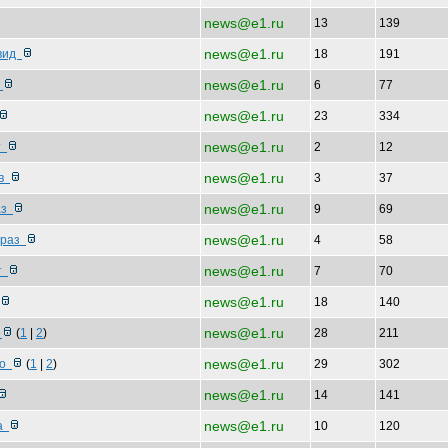
news@e1.ru
13
139
news@e1.ru
 вид
18
191
news@e1.ru
,
6
77
news@e1.ru
23
334
news@e1.ru
ит
2
12
news@e1.ru
ов
3
37
news@e1.ru
раз
9
69
news@e1.ru
 раз
4
58
news@e1.ru
чт
7
70
news@e1.ru
18
140
news@e1.ru
в
(
1
|
2
)
28
211
news@e1.ru
 о
(
1
|
2
)
29
302
news@e1.ru
14
141
news@e1.ru
на
10
120