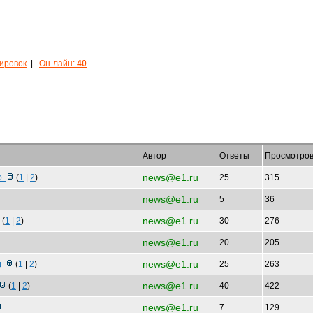
кировок
|
Он-лайн:
40
Автор
Ответы
Просмотро
news@e1.ru
ко
(
1
|
2
)
25
315
news@e1.ru
5
36
news@e1.ru
(
1
|
2
)
30
276
news@e1.ru
20
205
news@e1.ru
ед
(
1
|
2
)
25
263
news@e1.ru
(
1
|
2
)
40
422
news@e1.ru
7
129