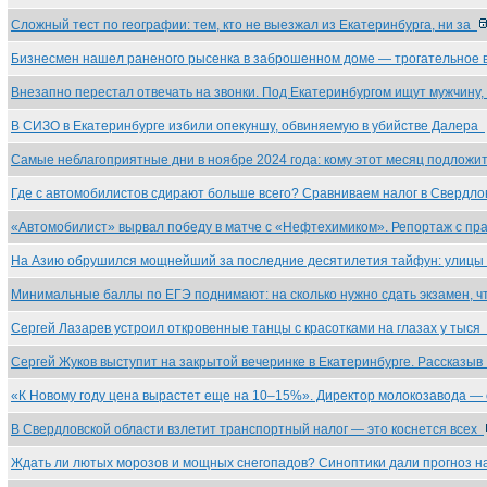
Сложный тест по географии: тем, кто не выезжал из Екатеринбурга, ни за
Бизнесмен нашел раненого рысенка в заброшенном доме — трогательное
Внезапно перестал отвечать на звонки. Под Екатеринбургом ищут мужчину
В СИЗО в Екатеринбурге избили опекуншу, обвиняемую в убийстве Далера
Самые неблагоприятные дни в ноябре 2024 года: кому этот месяц подлож
Где с автомобилистов сдирают больше всего? Сравниваем налог в Свердл
«Автомобилист» вырвал победу в матче с «Нефтехимиком». Репортаж с п
На Азию обрушился мощнейший за последние десятилетия тайфун: улицы
Минимальные баллы по ЕГЭ поднимают: на сколько нужно сдать экзамен, 
Сергей Лазарев устроил откровенные танцы с красотками на глазах у тыся
Сергей Жуков выступит на закрытой вечеринке в Екатеринбурге. Рассказы
«К Новому году цена вырастет еще на 10–15%». Директор молокозавода —
В Свердловской области взлетит транспортный налог — это коснется всех
Ждать ли лютых морозов и мощных снегопадов? Синоптики дали прогноз 