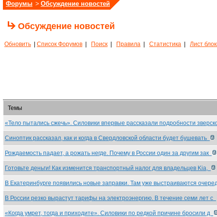
Форумы
>
Обсуждение новостей
Обсуждение новостей
Обновить
|
Список Форумов
|
Поиск
|
Правила
|
Статистика
|
Лист бло
Темы
«Тело пытались сжечь». Силовики впервые рассказали подробности зверс
Синоптик рассказал, как и когда в Свердловской области будет бушевать
Рождаемость падает, а рожать негде. Почему в России один за другим зак
Готовьте деньги! Как изменится транспортный налог для владельцев Kia,
В Екатеринбурге появились новые заправки. Там уже выстраиваются очер
В России резко вырастут тарифы на электроэнергию. В течение семи лет с
«Когда умрет, тогда и приходите». Силовики по редкой причине бросили д