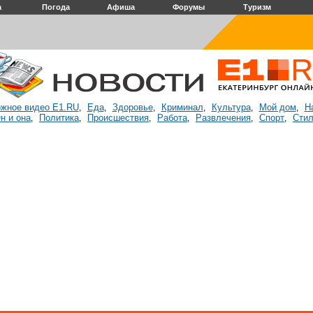
а
Погода
Афиша
Форумы
Туризм
жное видео E1.RU
Еда
Здоровье
Криминал
Культура
Мой дом
Н
,
,
,
,
,
,
н и она
Политика
Происшествия
Работа
Развлечения
Спорт
Стил
,
,
,
,
,
,