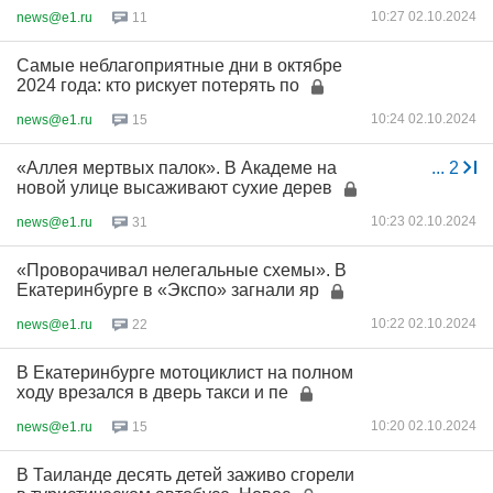
10:27 02.10.2024
news@e1.ru
11
Самые неблагоприятные дни в октябре
2024 года: кто рискует потерять по
10:24 02.10.2024
news@e1.ru
15
«Аллея мертвых палок». В Академе на
...
2
новой улице высаживают сухие дерев
10:23 02.10.2024
news@e1.ru
31
«Проворачивал нелегальные схемы». В
Екатеринбурге в «Экспо» загнали яр
10:22 02.10.2024
news@e1.ru
22
В Екатеринбурге мотоциклист на полном
ходу врезался в дверь такси и пе
10:20 02.10.2024
news@e1.ru
15
В Таиланде десять детей заживо сгорели