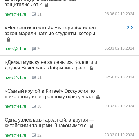
защитились от к
06:36 02.10.2024
news@e1.ru
11
«Невозможно жить!» Екатеринбуржцев
...
2
закошмарили наглые студенты, которы
05:33 02.10.2024
news@e1.ru
26
«Делал музыку не за деньги». Коллеги и
друзья Вячеслава Добрынина расс
02:56 02.10.2024
news@e1.ru
11
«Самый крутой в Китае!» Экскурсия по
шикарному иностранному офису урал
00:33 02.10.2024
news@e1.ru
18
Одна увлеклась тарзанкой, а другая —
китайскими танцами. Знакомимся с
23:33 01.10.2024
news@e1.ru
22