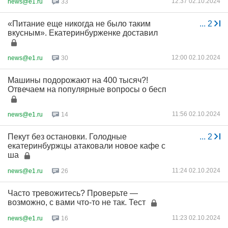
12:37 02.10.2024
news@e1.ru
33
«Питание еще никогда не было таким
...
2
вкусным». Екатеринбурженке доставил
12:00 02.10.2024
news@e1.ru
30
Машины подорожают на 400 тысяч?!
Отвечаем на популярные вопросы о бесп
11:56 02.10.2024
news@e1.ru
14
Пекут без остановки. Голодные
...
2
екатеринбуржцы атаковали новое кафе с
ша
11:24 02.10.2024
news@e1.ru
26
Часто тревожитесь? Проверьте —
возможно, с вами что-то не так. Тест
11:23 02.10.2024
news@e1.ru
16