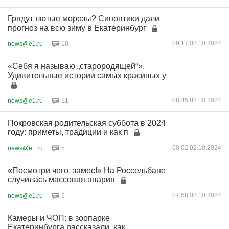
Грядут лютые морозы? Синоптики дали
прогноз на всю зиму в Екатеринбург
09:17 02.10.2024
news@e1.ru
10
«Себя я называю „старородящей“».
Удивительные истории самых красивых у
08:45 02.10.2024
news@e1.ru
11
Покровская родительская суббота в 2024
году: приметы, традиции и как п
08:02 02.10.2024
news@e1.ru
5
«Посмотри чего, замес!» На Россельбане
случилась массовая авария
07:58 02.10.2024
news@e1.ru
5
Камеры и ЧОП: в зоопарке
Екатеринбурга рассказали, как