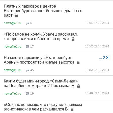
Платных парковок в центре
Екатеринбурга станет больше в два раза.
Карт
10:54 02.10.2024
news@e1.ru
6
«По самое не хочу». Уралец рассказал,
как провалился в болото во время
10:52 02.10.2024
news@e1.ru
17
На месте парковки у «Екатеринбург
...
2
Арены» построят три жилые высотки
10:52 02.10.2024
news@e1.ru
45
Каким будет мини-город «Сима-Ленда»
на Челябинском тракте? Показываем
10:40 02.10.2024
news@e1.ru
19
«Сейчас понимаю, что поступил слишком
эгоистично»: в чем раскаивался В