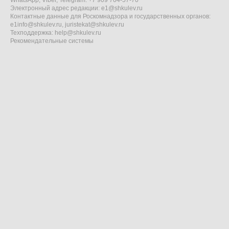
WhatsApp, Viber, Telegram: +7 909 704-57-70
Электронный адрес редакции:
e1@shkulev.ru
Контактные данные для Роскомнадзора и государственных органов:
e1info@shkulev.ru
,
juristekat@shkulev.ru
Техподдержка:
help@shkulev.ru
Рекомендательные системы