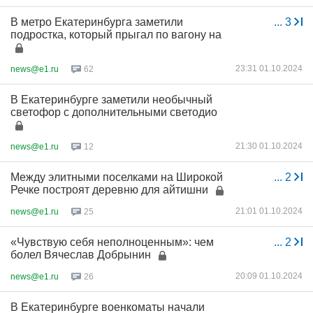
В метро Екатеринбурга заметили
...
3
подростка, который прыгал по вагону на
23:31 01.10.2024
news@e1.ru
62
В Екатеринбурге заметили необычный
светофор с дополнительными светодио
21:30 01.10.2024
news@e1.ru
12
Между элитными поселками на Широкой
...
2
Речке построят деревню для айтишни
21:01 01.10.2024
news@e1.ru
25
«Чувствую себя неполноценным»: чем
...
2
болел Вячеслав Добрынин
20:09 01.10.2024
news@e1.ru
26
В Екатеринбурге военкоматы начали