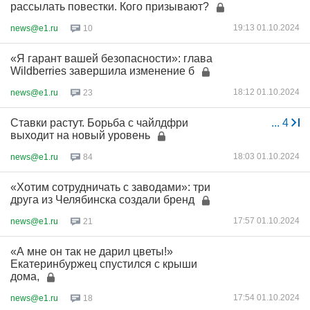
рассылать повестки. Кого призывают?
19:13 01.10.2024
news@e1.ru
10
«Я гарант вашей безопасности»: глава
Wildberries завершила изменение б
18:12 01.10.2024
news@e1.ru
23
Ставки растут. Борьба с чайлдфри
...
4
выходит на новый уровень
18:03 01.10.2024
news@e1.ru
84
«Хотим сотрудничать с заводами»: три
друга из Челябинска создали бренд
17:57 01.10.2024
news@e1.ru
21
«А мне он так не дарил цветы!»
Екатеринбуржец спустился с крыши
дома,
17:54 01.10.2024
news@e1.ru
18