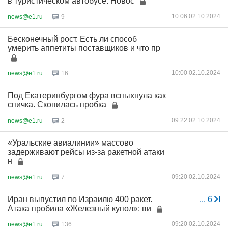
в туристическом автобусе. Новос
10:06 02.10.2024
news@e1.ru
9
Бесконечный рост. Есть ли способ
умерить аппетиты поставщиков и что пр
10:00 02.10.2024
news@e1.ru
16
Под Екатеринбургом фура вспыхнула как
спичка. Скопилась пробка
09:22 02.10.2024
news@e1.ru
2
«Уральские авиалинии» массово
задерживают рейсы из-за ракетной атаки
н
09:20 02.10.2024
news@e1.ru
7
Иран выпустил по Израилю 400 ракет.
...
6
Атака пробила «Железный купол»: ви
09:20 02.10.2024
news@e1.ru
136