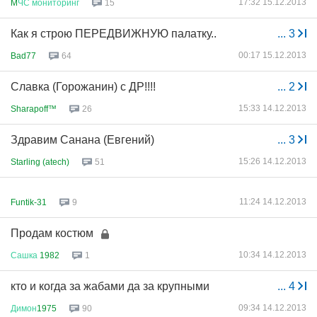
17:32 15.12.2013
M
ЧС
мониторинг
15
Как я строю ПЕРЕДВИЖНУЮ палатку..
...
3
00:17 15.12.2013
Bad77
64
Славка (Горожанин) с ДР!!!!
...
2
15:33 14.12.2013
Sharapoff™
26
Здравим Санана (Евгений)
...
3
15:26 14.12.2013
Starling (atech)
51
11:24 14.12.2013
Funtik-31
9
Продам костюм
10:34 14.12.2013
Сашка
1982
1
кто и когда за жабами да за крупными
...
4
09:34 14.12.2013
Димон
1975
90