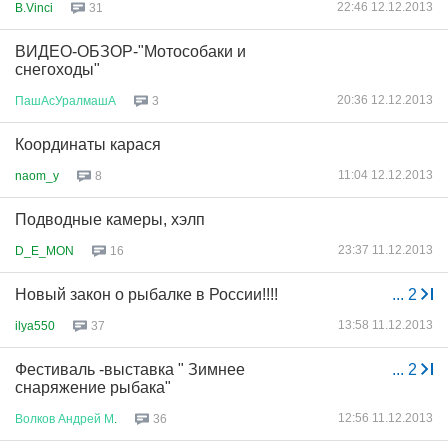
22:46 12.12.2013
B.Vinci
31
ВИДЕО-ОБЗОР-"Мотособаки и
снегоходы"
20:36 12.12.2013
ПашАсУралмашА
3
Координаты карася
11:04 12.12.2013
naom_y
8
Подводные камеры, хэлп
23:37 11.12.2013
D_E_MON
16
Новый закон о рыбалке в России!!!!
...
2
13:58 11.12.2013
ilya550
37
Фестиваль -выставка " Зимнее
...
2
снаряжение рыбака"
12:56 11.12.2013
Волков
Андрей
М
.
36