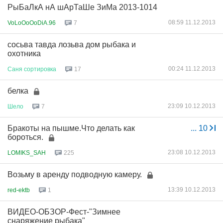
РыБаЛкА нА шАрТаШе ЗиМа 2013-1014
08:59 11.12.2013
VoLoOoOoDiA.96
7
сосьва тавда лозьва дом рыбака и
охотника
00:24 11.12.2013
Саня
сортировка
17
белка
23:09 10.12.2013
Шело
7
Бракоты на пышме.Что делать как
...
10
бороться.
23:08 10.12.2013
LOMIKS_SAH
225
Возьму в аренду подводную камеру.
13:39 10.12.2013
red-ektb
1
ВИДЕО-ОБЗОР-Фест-"Зимнее
снаряжение рыбака"