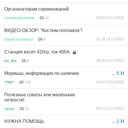
Организаторам соревнований
01:47 14.12.2013
Ночник
-
жерличник
10
ВИДЕО-ОБЗОР: "Костюм-поплавок"!
21:29 13.12.2013
ПашАсУралмашА
9
Станция весит 420гр, ток 400А
16:39 13.12.2013
Go_sha
8
Мормыш, информация по наличию
...
5
14:47 13.12.2013
*Piter*
116
Полезные советы или маленькие
хитрости!
00:21 13.12.2013
Б
a
б
a
й
24
НУЖНА ПОМОЩЬ.
...
2