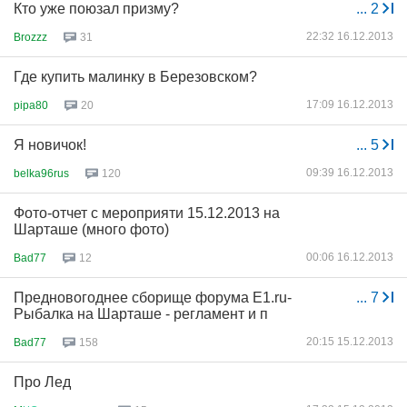
Кто уже поюзал призму?
...
2
22:32 16.12.2013
Brozzz
31
Где купить малинку в Березовском?
17:09 16.12.2013
pipa80
20
Я новичок!
...
5
09:39 16.12.2013
belka96rus
120
Фото-отчет с мероприяти 15.12.2013 на
Шарташе (много фото)
00:06 16.12.2013
Bad77
12
Предновогоднее сборище форума E1.ru-
...
7
Рыбалка на Шарташе - регламент и п
20:15 15.12.2013
Bad77
158
Про Лед