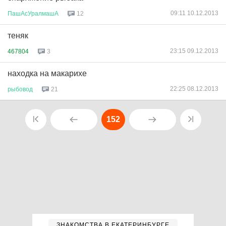
09:11 10.12.2013
ПашАсУралмашА
12
теняк
23:15 09.12.2013
467804
3
находка на макарихе
22:25 08.12.2013
рыбовод
21
152
ЗНАКОМСТВА В ЕКАТЕРИНБУРГЕ