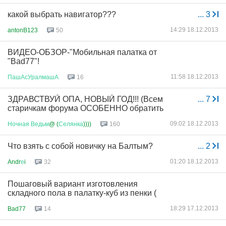
какой выбрать навигатор???
...
3
14:29 18.12.2013
antonB123
50
ВИДЕО-ОБЗОР-"Мобильная палатка от
"Bad77"!
11:58 18.12.2013
ПашАсУралмашА
16
ЗДРАВСТВУЙ ОПА, НОВЫЙ ГОД!!! (Всем
...
7
старичкам форума ОСОБЕННО обратить
09:02 18.12.2013
Ночная
Ведьм
@ (
Селянка
))))
160
Что взять с собой новичку на Балтым?
...
2
01:20 18.12.2013
Andr
е
i
32
Пошаговый вариант изготовления
складного пола в палатку-куб из пенки (
18:29 17.12.2013
Bad77
14