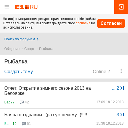
На информационном ресурсе применяются cookie-файлы.
Согласен
Оставаясь на сайте, вы подтверждаете свое
согласие
на
их использование.
Поиск по форумам
Общение
Спорт
Рыбалка
Рыбалка
Создать тему
Online 2
Отчет: Открытие зимнего сезона 2013 на
...
2
Белоярке
17:09 18.12.2013
Bad77
42
Баяна поздравим...(раз уж некому...)!!!!!
...
3
15:38 18.12.2013
Баян
19
61