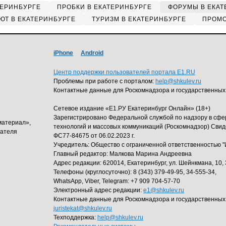
ТЕРИНБУРГЕ
ПРОБКИ В ЕКАТЕРИНБУРГЕ
ФОРУМЫ В ЕКАТ
ЮТ В ЕКАТЕРИНБУРГЕ
ТУРИЗМ В ЕКАТЕРИНБУРГЕ
ПРОМО
iPhone
Android
Центр поддержки пользователей портала E1.RU
Проблемы при работе с порталом:
help@shkulev.ru
Контактные данные для Роскомнадзора и государственных
Сетевое издание «Е1.РУ Екатеринбург Онлайн» (18+)
Зарегистрировано Федеральной службой по надзору в сф
материал»,
технологий и массовых коммуникаций (Роскомнадзор) Свид
дателя
ФС77-84675 от 06.02.2023 г.
Учредитель: Общество с ограниченной ответственность
Главный редактор: Малкова Марина Андреевна
Адрес редакции: 620014, Екатеринбург, ул. Шейнкмана, 10, 
Телефоны (круглосуточно): 8 (343) 379-49-95, 34-555-34,
WhatsApp, Viber, Telegram: +7 909 704-57-70
Электронный адрес редакции:
e1@shkulev.ru
Контактные данные для Роскомнадзора и государственных
juristekat@shkulev.ru
Техподдержка:
help@shkulev.ru