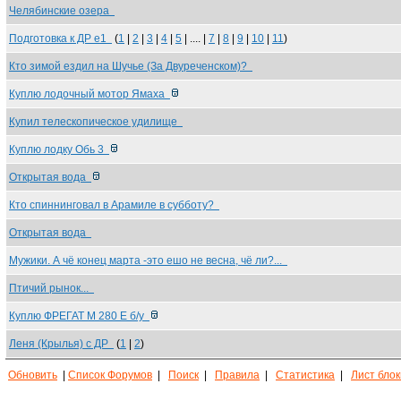
Челябинские озера
Подготовка к ДР е1
(
1
|
2
|
3
|
4
|
5
| .... |
7
|
8
|
9
|
10
|
11
)
Кто зимой ездил на Шучье (За Двуреченском)?
Куплю лодочный мотор Ямаха
Купил телескопическое удилище
Куплю лодку Обь 3
Открытая вода
Кто спиннинговал в Арамиле в субботу?
Открытая вода
Мужики. А чё конец марта -это ешо не весна, чё ли?...
Птичий рынок...
Куплю ФРЕГАТ M 280 E б/у
Леня (Крылья) с ДР
(
1
|
2
)
Обновить
|
Список Форумов
|
Поиск
|
Правила
|
Статистика
|
Лист бло