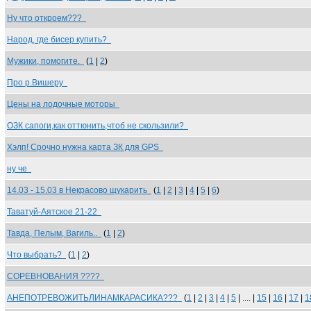
Ну что откроем???
Народ, где бисер купить?
Мужики, помогите.
(
1
|
2
)
Про р.Вишеру
Цены на лодочные моторы
ОЗК сапоги,как оттюнить,чтоб не скользили?
Хэлп! Срочно нужна карта ЗК для GPS
ну че
14.03 - 15.03 в Некрасово щукарить
(
1
|
2
|
3
|
4
|
5
|
6
)
Таватуй-Аятское 21-22
Тавда, Пелым, Вагиль..
(
1
|
2
)
Что выбрать?
(
1
|
2
)
СОРЕВНОВАНИЯ ????
АНЕПОТРЕВОЖИТЬЛИНАМКАРАСИКА???
(
1
|
2
|
3
|
4
|
5
| .... |
15
|
16
|
17
|
1