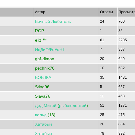
Автор
Ответы
Просмот
Вечный
Любитель
24
700
RGP
1
85
eliz ™
61
2205
ИнДиФФеРеНТ
7
357
gbf-dimon
20
649
pechnik70
10
682
ВОВЧКА
35
1431
Sting96
5
657
Slava76
11
463
Дед
Митяй
(
рыбак
-
лентяй
)
51
1271
вольд
(13)
25
475
Хатабыч
20
884
Хатабыч
78
992