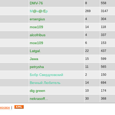
DMV-76
8
558
М
@
н
@
г
E
р
269
3147
ersergius
4
304
moe109
14
118
alcofribus
4
337
moe109
6
153
Latgal.
22
437
Jawa
15
599
petrysha
11
565
Бобр
Свердловский
2
150
Вечный
Любитель
14
694
dig green
10
174
nekrasoff...
30
368
кировок
|