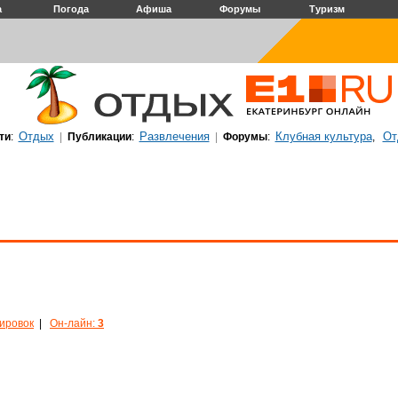
а
Погода
Афиша
Форумы
Туризм
Отдых
Развлечения
Клубная культура
От
ти
:
|
Публикации
:
|
Форумы
:
,
кировок
|
Он-лайн:
3