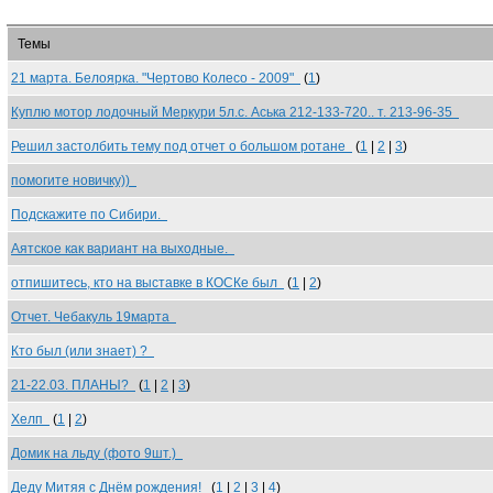
Темы
21 марта. Белоярка. "Чертово Колесо - 2009"
(
1
)
Куплю мотор лодочный Меркури 5л.с. Аська 212-133-720.. т. 213-96-35
Решил застолбить тему под отчет о большом ротане
(
1
|
2
|
3
)
помогите новичку))
Подскажите по Сибири.
Аятское как вариант на выходные.
отпишитесь, кто на выставке в КОСКе был
(
1
|
2
)
Отчет. Чебакуль 19марта
Кто был (или знает) ?
21-22.03. ПЛАНЫ?
(
1
|
2
|
3
)
Хелп
(
1
|
2
)
Домик на льду (фото 9шт.)
Деду Митяя с Днём рождения!
(
1
|
2
|
3
|
4
)