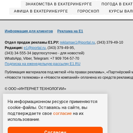
ЗНАКОМСТВА В ЕКАТЕРИНБУРГЕ
ПОГОДА В ЕКА
АФИША В ЕКАТЕРИНБУРГЕ
ГОРОСКОП
КУРСЫ ВАЛ
Информация для клиентов
Реклама на Е1
Отдел продаж рекламы Е1.РУ:
reklamae1@iportal.ru
, (343) 379-49-10
Редакция:
e1@iportal.ru
, (343) 379-49-95,
(343) 34-555-34 (круглосуточно - для новостей)
WhatsApp, Viber, Telegram: +7 909 704-57-70
Подписка на еженедельную рассылку E1.RU
Публикация материалов под меткой «На правах рекламы», «Партнёрский 
«Новости телекома» и «Новости компаний» оплачена из средств рекламо
© ООО «ИНТЕРНЕТ ТЕХНОЛОГИИ»
На информационном ресурсе применяются
cookie-файлы. Оставаясь на сайте, вы
подтверждаете свое
согласие
на их
использование.
Согласен