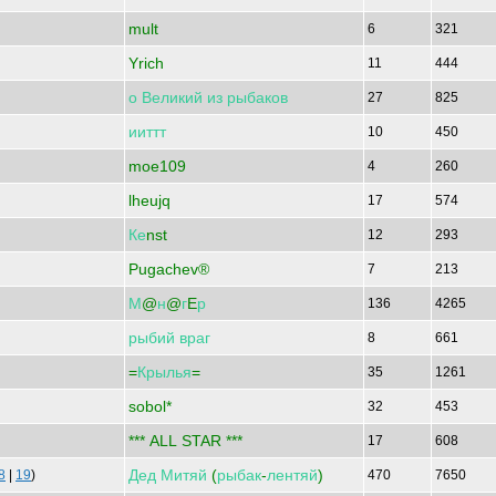
mult
6
321
Yrich
11
444
о
Великий
из
рыбаков
27
825
ииттт
10
450
moe109
4
260
lheujq
17
574
Ке
nst
12
293
Pugachev®
7
213
М
@
н
@
г
E
р
136
4265
рыбий
враг
8
661
=
Крылья
=
35
1261
sobol*
32
453
*** ALL STAR ***
17
608
Дед
Митяй
(
рыбак
-
лентяй
)
8
|
19
)
470
7650