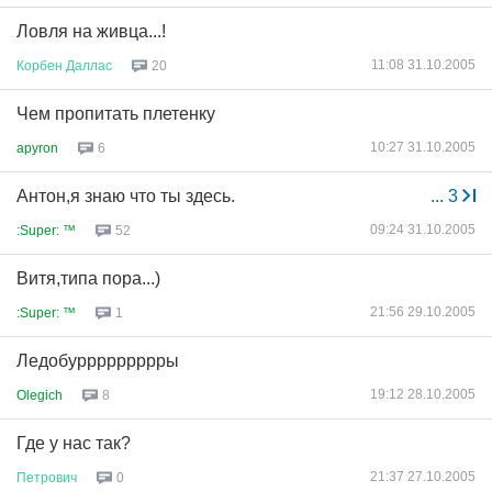
Ловля на живца...!
11:08 31.10.2005
Корбен
Даллас
20
Чем пропитать плетенку
10:27 31.10.2005
apyron
6
Антон,я знаю что ты здесь.
...
3
09:24 31.10.2005
:Super: ™
52
Витя,типа пора...)
21:56 29.10.2005
:Super: ™
1
Ледобуррррррррры
19:12 28.10.2005
Olegich
8
Где у нас так?
21:37 27.10.2005
Петрович
0