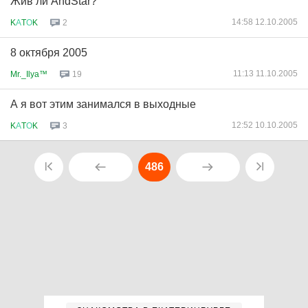
Жив ли AndStar?
14:58 12.10.2005
K
А
T
О
K
2
8 октября 2005
11:13 11.10.2005
Mr._Ilya™
19
А я вот этим занимался в выходные
12:52 10.10.2005
K
А
T
О
K
3
486