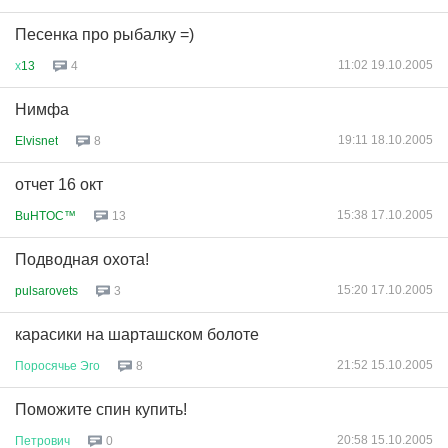
Песенка про рыбалку =)
11:02 19.10.2005
х
13
4
Нимфа
19:11 18.10.2005
Elvisnet
8
отчет 16 окт
15:38 17.10.2005
BuHTOC™
13
Подводная охота!
15:20 17.10.2005
pulsarovets
3
карасики на шарташском болоте
21:52 15.10.2005
Поросячье
Эго
8
Поможите спин купить!
20:58 15.10.2005
Петрович
0