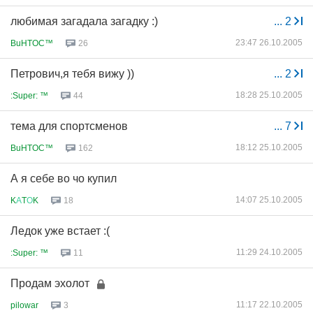
любимая загадала загадку :)
...
2
23:47 26.10.2005
BuHTOC™
26
Петрович,я тебя вижу ))
...
2
18:28 25.10.2005
:Super: ™
44
тема для спортсменов
...
7
18:12 25.10.2005
BuHTOC™
162
А я себе во чо купил
14:07 25.10.2005
K
А
T
О
K
18
Ледок уже встает :(
11:29 24.10.2005
:Super: ™
11
Продам эхолот
11:17 22.10.2005
pilowar
3