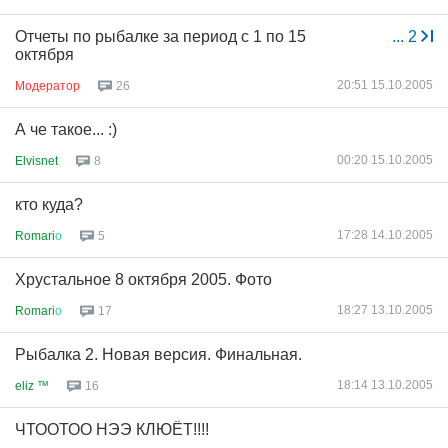
Отчеты по рыбалке за период с 1 по 15
...
2
октября
20:51 15.10.2005
Модератор
26
А че такое... :)
00:20 15.10.2005
Elvisnet
8
кто куда?
17:28 14.10.2005
Romari
о
5
Хрустальное 8 октября 2005. Фото
18:27 13.10.2005
Romari
о
17
Рыбалка 2. Новая версия. Финальная.
18:14 13.10.2005
eliz ™
16
ЧТООТОО НЭЭ КЛЮЁТ!!!!