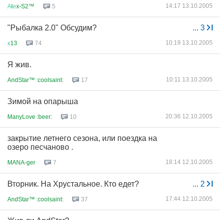
14:17 13.10.2005
А
l
е
x-S2™
5
"Рыбалка 2.0" Обсудим?
...
3
10:19 13.10.2005
х
13
74
Я жив.
10:11 13.10.2005
AndStar™ :coolsaint:
17
Зимой на опарыша
20:36 12.10.2005
ManyLove :beer:
10
закрытие летнего сезона, или поездка на
озеро песчаново .
18:14 12.10.2005
MANA-ger
7
Вторник. На Хрустальное. Кто едет?
...
2
17:44 12.10.2005
AndStar™ :coolsaint:
37