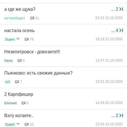
а где же щука?
...
2
01:41 22.10.2005
нетинебудет
31
настала осень
...
4
19:28 21.10.2005
:Super: ™
76
Нязепетровск - довезите!!!
12:47 21.10.2005
Deza
9
Пьянково: есть свежие данные?
15:52 20.10.2005
ч
13
7
2 Карпфишер
14:29 20.10.2005
Elvisnet
0
Вату катаете..
...
2
23:35 19.10.2005
:Super: ™
33