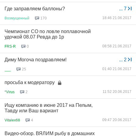
Где заправляем баллоны?
...
7
18:46 21.06.2017
Возмущенный
170
Чемпионат СО по ловле поплавочной
удочкой 08.07 Ревда до 1р
08:58 21.06.2017
FRS-R
0
Диму Могоча поздравляем!
...
2
01:40 21.06.2017
___
25
просьба к модератору
11:52 20.06.2017
*Virus
2
Ищу компанию в июне 2017 на Пелым,
Тавду или Ваш вариант
09:47 20.06.2017
Vitalex68
4
Видео-обзор. ВЯЛИМ рыбу в домашних