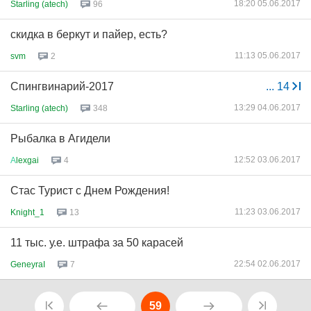
18:20 05.06.2017
Starling (atech)
96
скидка в беркут и пайер, есть?
11:13 05.06.2017
svm
2
Спингвинарий-2017
...
14
13:29 04.06.2017
Starling (atech)
348
Рыбалка в Агидели
12:52 03.06.2017
А
lexgai
4
Стас Турист с Днем Рождения!
11:23 03.06.2017
Knight_1
13
11 тыс. у.е. штрафа за 50 карасей
22:54 02.06.2017
GeneyraI
7
59