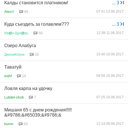
Калды становится платником!
...
3
07:41 12.06.2017
Alex
я
!
66
Куда съездить за голавлем???
...
3
12:38 11.06.2017
Ив
@
н
.
Щук
@
рь
50
Озеро Алабуга
15:40 10.06.2017
ДжониКлуни
10
Таватуй
09:58 10.06.2017
evjhf
10
Ловля карпа на удочку
07:25 10.06.2017
Lubitel-ohoti
7
Мишаня 65 с днем рождения!!!!!
&#9786;&#65039;&#9786;&
12:14 09.06.2017
burnn
20