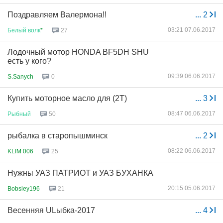
Поздравляем Валермона!!
...
2
03:21 07.06.2017
Белый
волк
*
27
Лодочный мотор HONDA BF5DH SHU
есть у кого?
09:39 06.06.2017
S.Sanych
0
Купить моторное масло для (2Т)
...
3
08:47 06.06.2017
Рыбный
50
рыбалка в старопышминск
...
2
08:22 06.06.2017
KLIM 006
25
Нужны УАЗ ПАТРИОТ и УАЗ БУХАНКА
20:15 05.06.2017
Bobsley196
21
Весенняя ULыбка-2017
...
4