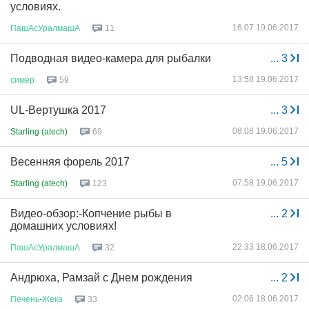
условиях.
16:07 19.06.2017
ПашАсУралмашА
11
Подводная видео-камера для рыбалки
...
3
13:58 19.06.2017
симер
59
UL-Вертушка 2017
...
3
08:08 19.06.2017
Starling (atech)
69
Весенняя форель 2017
...
5
07:58 19.06.2017
Starling (atech)
123
Видео-обзор:-Копчение рыбы в
...
2
домашних условиях!
22:33 18.06.2017
ПашАсУралмашА
32
Андрюха, Рамзай с Днем рождения
...
2
02:06 18.06.2017
Печень
-
Жека
33