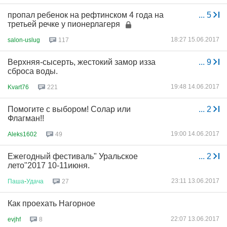
пропал ребенок на рефтинском 4 года на
...
5
третьей речке у пионерлагеря
18:27 15.06.2017
salon-uslug
117
Верхняя-сысерть, жестокий замор изза
...
9
сброса воды.
19:48 14.06.2017
Kvart76
221
Помогите с выбором! Солар или
...
2
Флагман!!
19:00 14.06.2017
Aleks1602
49
Ежегодный фестиваль" Уральское
...
2
лето"2017 10-11июня.
23:11 13.06.2017
Паша
-
Удача
27
Как проехать Нагорное
22:07 13.06.2017
evjhf
8