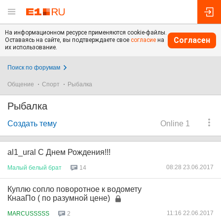
На информационном ресурсе применяются cookie-файлы.
Согласен
Оставаясь на сайте, вы подтверждаете свое
согласие
на
их использование.
Поиск по форумам
Общение
Спорт
Рыбалка
Рыбалка
Создать тему
Online 1
al1_ural С Днем Рождения!!!
08:28 23.06.2017
Малый
белый
брат
14
Куплю сопло поворотное к водомету
КнааПо ( по разумной цене)
11:16 22.06.2017
MARCUSSSSS
2