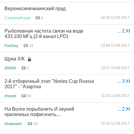
Верхнесинячихинский пруд
18:26 13.06.2017
Странный
шум
9
Рыболовная частота связи на воде
...
2
433.100 МГц (2-й канал LPD)
13:58 13.06.2017
FoxGray
34
Щука Х/К
13:57 13.06.2017
ZRR80
1
2-й отборочный этап "Nories Cup Russia
...
3
2017" - "Азартна
11:02 13.06.2017
chelzet
66
На Волге порыбачить И окуней
...
2
приличных пофигачить....
15:25 12.06.2017
ribaksisert-
28