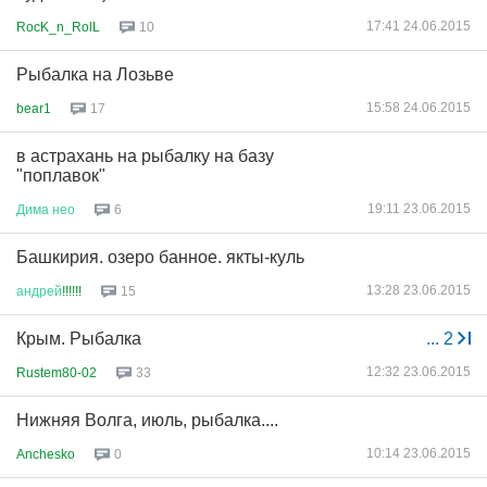
17:41 24.06.2015
RocK_n_RolL
10
Рыбалка на Лозьве
15:58 24.06.2015
bear1
17
в астрахань на рыбалку на базу
"поплавок"
19:11 23.06.2015
Дима
нео
6
Башкирия. озеро банное. якты-куль
13:28 23.06.2015
андрей
!!!!!!
15
Крым. Рыбалка
...
2
12:32 23.06.2015
Rustem80-02
33
Нижняя Волга, июль, рыбалка....
10:14 23.06.2015
Anchesko
0