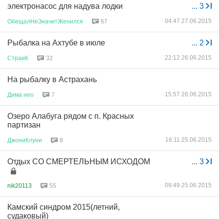
электронасос для надува лодки
...
3
04:47 27.06.2015
ОбещалНеЗначитЖенился
67
Рыбалка на Ахтубе в июле
...
2
22:12 26.06.2015
СтраиК
32
На рыбалку в Астрахань
15:57 26.06.2015
Дима
нео
7
Озеро Алабуга рядом с п. Красных
партизан
16:11 25.06.2015
ДжониКлуни
8
Отдых СО СМЕРТЕЛЬНЫМ ИСХОДОМ
...
3
09:49 25.06.2015
nik20113
55
Камский синдром 2015(летний,
судаковый)