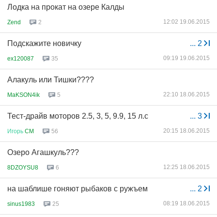
Лодка на прокат на озере Калды
12:02 19.06.2015
Zend
2
Подскажите новичку
...
2
09:19 19.06.2015
ex120087
35
Алакуль или Тишки????
22:10 18.06.2015
MaKSON4ik
5
Тест-драйв моторов 2.5, 3, 5, 9.9, 15 л.с
...
3
20:15 18.06.2015
Игорь
CM
56
Озеро Агашкуль???
12:25 18.06.2015
8DZOYSU8
6
на шаблише гоняют рыбаков с ружъем
...
2
08:19 18.06.2015
sinus1983
25