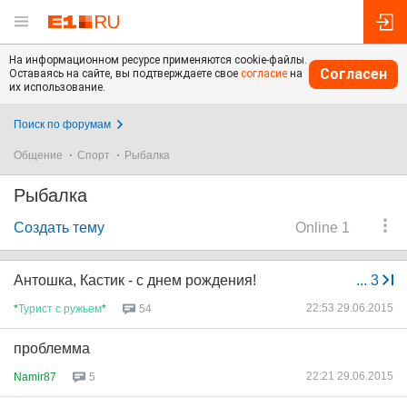
На информационном ресурсе применяются cookie-файлы.
Согласен
Оставаясь на сайте, вы подтверждаете свое
согласие
на
их использование.
Поиск по форумам
Общение
Спорт
Рыбалка
Рыбалка
Создать тему
Online 1
Антошка, Кастик - с днем рождения!
...
3
22:53 29.06.2015
*
Турист
с
ружьем
*
54
проблемма
22:21 29.06.2015
Namir87
5