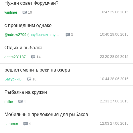
Нужен совет Форумчан?
10:47 29.06.2015
winliner
10
с прошедшим однако
10:40 29.06.2015
@ndrew2709 (
откубрячил
шаурму
)
3
Отдых и рыбалка
23:20 28.06.2015
artem231187
14
решил сменить реки на озера
10:44 28.06.2015
БатуринЪ
18
Рыбалка на кружки
21:33 27.06.2015
millio
4
Мобильные приложения для рыбаков
12:03 27.06.2015
Laramer
4