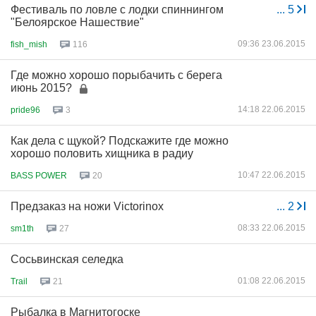
Фестиваль по ловле с лодки спиннингом
...
5
"Белоярское Нашествие"
09:36 23.06.2015
fish_mish
116
Где можно хорошо порыбачить с берега
июнь 2015?
14:18 22.06.2015
pride96
3
Как дела с щукой? Подскажите где можно
хорошо половить хищника в радиу
10:47 22.06.2015
BASS POWER
20
Предзаказ на ножи Victorinox
...
2
08:33 22.06.2015
sm1th
27
Сосьвинская селедка
01:08 22.06.2015
Trail
21
Рыбалка в Магнитогоске