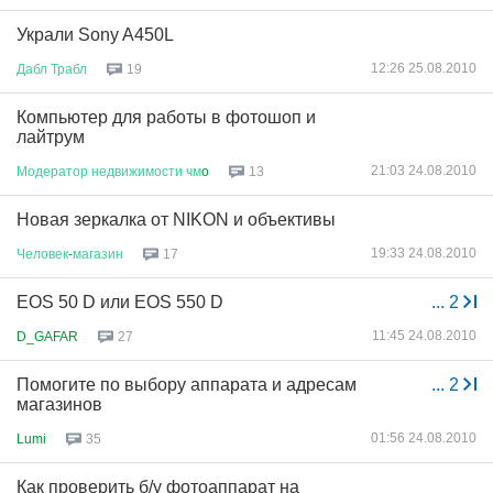
Украли Sony A450L
12:26 25.08.2010
Дабл
Трабл
19
Компьютер для работы в фотошоп и
лайтрум
21:03 24.08.2010
Модератор
недвижимости
чм
o
13
Новая зеркалка от NIKON и объективы
19:33 24.08.2010
Человек
-
магазин
17
EOS 50 D или EOS 550 D
...
2
11:45 24.08.2010
D_GAFAR
27
Помогите по выбору аппарата и адресам
...
2
магазинов
01:56 24.08.2010
Lumi
35
Как проверить б/у фотоаппарат на