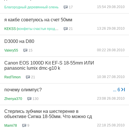
15:54 29.08.2010
Благородный
деревянный
олень
17
я какбе советуюсь на счет 50мм
13:26 29.08.2010
KEKSS (
конфеты
счастья
продаю
)
21
D3000 на D80
00:22 28.08.2010
Valery55
15
Canon EOS 1000D Kit EF-S 18-55mm ИЛИ
panasonic lumix dmc-g10 k
10:38 27.08.2010
RedTimon
21
почему олимпус?
...
6
23:08 26.08.2010
Zhenya370
130
Стерлись зубчики на шестеренке в
объективе Сигма 18-50мм. Что можно сд
22:18 25.08.2010
Mami78
9