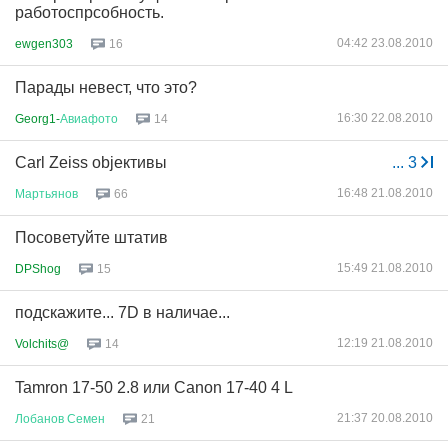
работоспрсобность.
04:42 23.08.2010
ewgen303
16
Парады невест, что это?
16:30 22.08.2010
Georg1-
Авиафото
14
Carl Zeiss objeктивы
...
3
16:48 21.08.2010
Мартьянов
66
Посоветуйте штатив
15:49 21.08.2010
DPShog
15
подскажите... 7D в наличае...
12:19 21.08.2010
Volchits@
14
Tamron 17-50 2.8 или Canon 17-40 4 L
21:37 20.08.2010
Лобанов
Семен
21