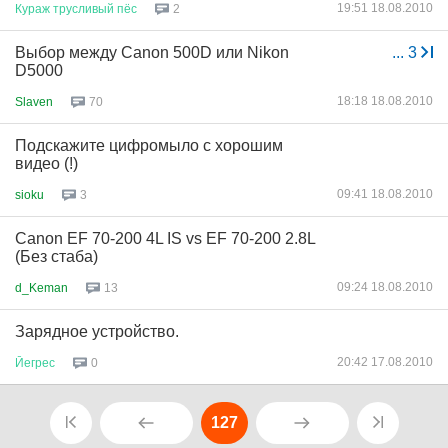
19:51 18.08.2010
Кураж
трусливый
пёс
2
Выбор между Сanon 500D или Nikon
...
3
D5000
18:18 18.08.2010
Slaven
70
Подскажите цифромыло с хорошим
видео (!)
09:41 18.08.2010
sioku
3
Canon EF 70-200 4L IS vs EF 70-200 2.8L
(Без стаба)
09:24 18.08.2010
d_Keman
13
Зарядное устройство.
20:42 17.08.2010
Йегрес
0
127