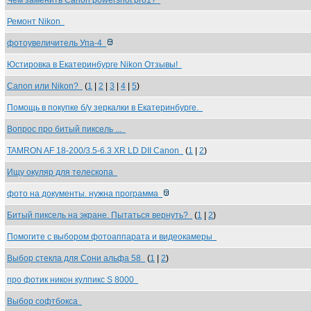
Чем заменить Canon powershot pro1?
Ремонт Nikon
фотоувеличитель Упа-4
Юстировка в Екатеринбурге Nikon Отзывы!
Canon или Nikon?
(
1
|
2
|
3
|
4
|
5
)
Помощь в покупке б/у зеркалки в Екатеринбурге.
Вопрос про битый пиксель ...
TAMRON AF 18-200/3.5-6.3 XR LD DII Canon
(
1
|
2
)
Ищу окуляр для телескопа
фото на документы. нужна программа
Битый пиксель на экране. Пытаться вернуть?
(
1
|
2
)
Помогите с выбором фотоаппарата и видеокамеры
Выбор стекла для Сони альфа 58
(
1
|
2
)
про фотик никон кулпикс S 8000
Выбор софтбокса