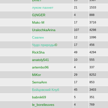
Dmit
г
i
15
1387
луком
пахнет
21
1533
G|NGER
4
888
Makc-M
17
3716
UralochkaArina
107
4298
Савлен
12
1096
Чудо
природы
©
17
456
RickSha
49
4294
anatoly541
10
555
artembo96
4
337
MiKor
29
8252
SemaAnn
17
853
Бойцовский
Клуб
45
3403
babnik69
5
351
le_borelieuves
4
769