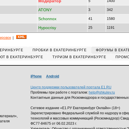
Модератор
5
1400
ATONY
3
342
Schonnox
41
1580
Hypocrisy
25
1191
кировок
|
ТЕРИНБУРГЕ
ПРОБКИ В ЕКАТЕРИНБУРГЕ
ФОРУМЫ В ЕКАТ
ЮТ В ЕКАТЕРИНБУРГЕ
ТУРИЗМ В ЕКАТЕРИНБУРГЕ
ПРОМО
iPhone
Android
Центр поддержки пользователей портала E1.RU
Проблемы при работе с порталом:
help@shkulev.ru
Контактные данные для Роскомнадзора и государственных
Сетевое издание «Е1.РУ Екатеринбург Онлайн» (18+)
Зарегистрировано Федеральной службой по надзору в сф
материал»,
технологий и массовых коммуникаций (Роскомнадзор) Свид
дателя
ФС77-84675 от 06.02.2023 г.
Учредитель: Общество с ограниченной ответственность