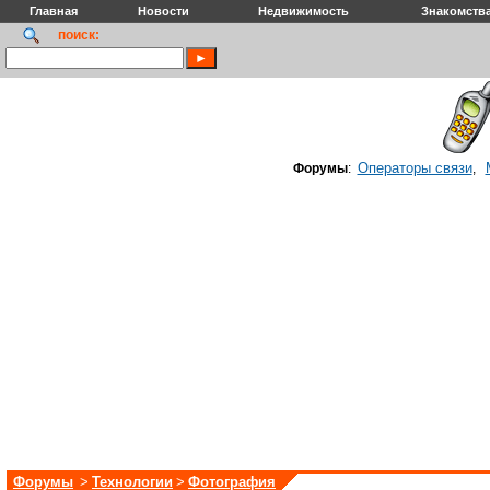
Главная
Новости
Недвижимость
Знакомств
поиск:
Операторы связи
Форумы
:
,
Форумы
>
Технологии
>
Фотография