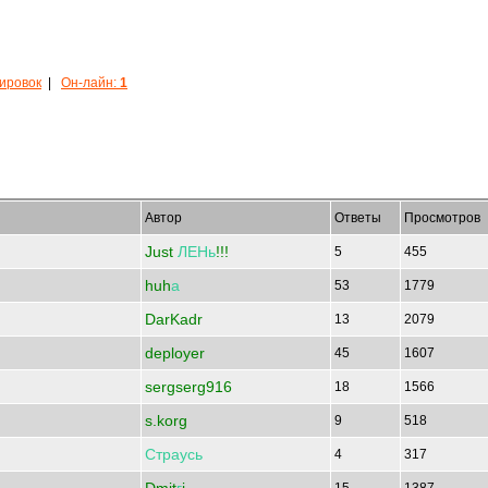
кировок
|
Он-лайн:
1
Автор
Ответы
Просмотров
Just
ЛЕНь
!!!
5
455
huh
а
53
1779
DarKadr
13
2079
deployer
45
1607
sergserg916
18
1566
s.korg
9
518
Страусь
4
317