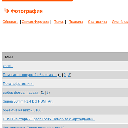
Фотография
Обновить
|
Список Форумов
|
Поиск
|
Правила
|
Статистика
|
Лист бло
Темы
хэлп!
Помогите с покупкой объектива.
(
1
|
2
|
3
)
Печать фотокниги
выбор фотоаппарата
(
1
|
2
)
Sigma 50mm F1.4 DG HSM | Art
обьектив на никон 3100
СНЧП на старый Epson R295. Помогите с картриджами