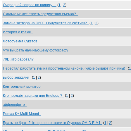
Очередной вопрос по ширику...
(
1
|
2
)
Сколько может стоить предметная съемка?
Замена затвора на D600. Обнуляется ли счётчик?
(
1
|
2
)
История о краже
Фотосъёмка букетов
Что выбрать начинающему фотографу
70D. кто работал?
Перестал работать зум на простеньком Кеноне. (какие бывают причины)
(
1
выбор зеркалки
(
1
|
2
)
Контрольный монитор
Кто продаёт зарядки для Eneloop ?
(
1
|
2
)
айфонофото
Pentax K+ Multi-Mount
Брать не брать?Что про него скажите Olympus OM-D E-M1
(
1
|
2
)