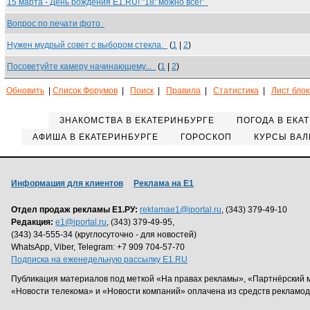
15 марта - День рождения E1.RU! "18: можно всё!"
Вопрос по печати фото
Нужен мудрый совет с выбором стекла.
(
1
|
2
)
Посоветуйте камеру начинающему...
(
1
|
2
)
Обновить
|
Список Форумов
|
Поиск
|
Правила
|
Статистика
|
Лист бло
ЗНАКОМСТВА В ЕКАТЕРИНБУРГЕ
ПОГОДА В ЕКА
АФИША В ЕКАТЕРИНБУРГЕ
ГОРОСКОП
КУРСЫ ВАЛ
Информация для клиентов
Реклама на Е1
Отдел продаж рекламы Е1.РУ:
reklamae1@iportal.ru
, (343) 379-49-10
Редакция:
e1@iportal.ru
, (343) 379-49-95,
(343) 34-555-34 (круглосуточно - для новостей)
WhatsApp, Viber, Telegram: +7 909 704-57-70
Подписка на еженедельную рассылку E1.RU
Публикация материалов под меткой «На правах рекламы», «Партнёрский 
«Новости телекома» и «Новости компаний» оплачена из средств рекламо