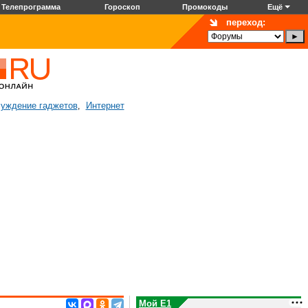
Телепрограмма
Гороскоп
Промокоды
Ещё
переход:
уждение гаджетов
Интернет
,
Мой E1