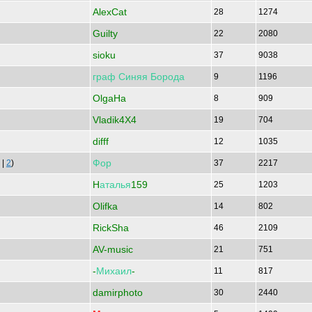
AlexCat
28
1274
Guilty
22
2080
sioku
37
9038
граф
Синяя
Борода
9
1196
OlgaHa
8
909
Vladik4X4
19
704
difff
12
1035
Фор
|
2
)
37
2217
H
аталья
159
25
1203
Olifka
14
802
RickSha
46
2109
AV-music
21
751
-
Михаил
-
11
817
damirphoto
30
2440