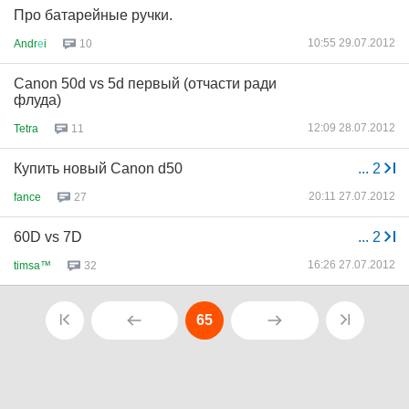
Про батарейные ручки.
10:55 29.07.2012
Andr
е
i
10
Canon 50d vs 5d первый (отчасти ради
флуда)
12:09 28.07.2012
Tetra
11
Купить новый Canon d50
...
2
20:11 27.07.2012
fance
27
60D vs 7D
...
2
16:26 27.07.2012
timsa™
32
65