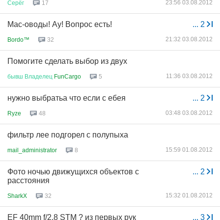
23:56 03.08.2012
Серёг
17
Mac-оводы! Ау! Вопрос есть!
...
2
21:32 03.08.2012
Bordo™
32
Помогите сделать выбор из двух
11:36 03.08.2012
бывш
Владелец
FunCargo
5
нужно выбратьа что если с ебея
...
2
03:48 03.08.2012
Ryze
48
фильтр лее подгорел с полупыха
15:59 01.08.2012
mail_administrator
8
Фото ночью движущихся объектов с
...
2
расстояния
15:32 01.08.2012
SharkX
32
EF 40mm f/2.8 STM ? из первых рук
...
3