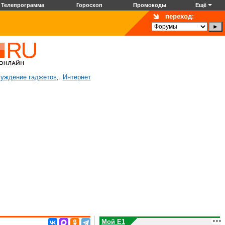
Телепрограмма
Гороскоп
Промокоды
Ещё
переход:
уждение гаджетов
Интернет
,
Мой E1