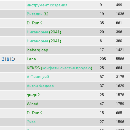
инструмент
создания
9
499
Виталий
32
19
1036
D_RunK
35
861
Никанорыч
(2041)
20
396
Никанорыч
(2041)
6
380
iceberg.cap
17
1421
Lana
|
7
|
8
|
9
)
205
5586
KEKSS (
конфеты
счастья
продаю
)
25
684
А
.
Синицкий
87
3175
Антон
Фадеев
37
1629
qu-qu2
25
1578
Wined
47
1759
D_RunK
15
685
Эква
27
1596