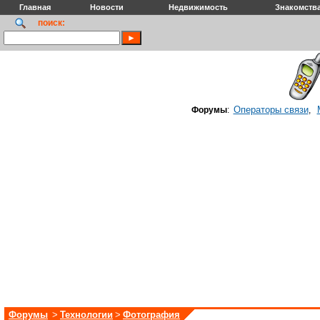
Главная
Новости
Недвижимость
Знакомств
поиск:
Операторы связи
Форумы
:
,
Форумы
>
Технологии
>
Фотография