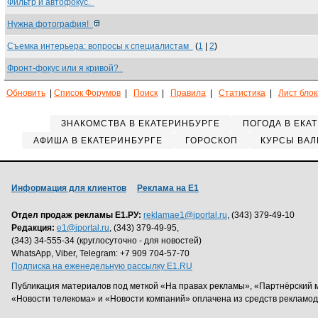
Фильтр и автофокус.
Нужна фотография!
Съемка интерьера: вопросы к специалистам
(
1
|
2
)
Фронт-фокус или я кривой?
Обновить
|
Список Форумов
|
Поиск
|
Правила
|
Статистика
|
Лист бло
ЗНАКОМСТВА В ЕКАТЕРИНБУРГЕ
ПОГОДА В ЕКА
АФИША В ЕКАТЕРИНБУРГЕ
ГОРОСКОП
КУРСЫ ВАЛ
Информация для клиентов
Реклама на Е1
Отдел продаж рекламы Е1.РУ:
reklamae1@iportal.ru
, (343) 379-49-10
Редакция:
e1@iportal.ru
, (343) 379-49-95,
(343) 34-555-34 (круглосуточно - для новостей)
WhatsApp, Viber, Telegram: +7 909 704-57-70
Подписка на еженедельную рассылку E1.RU
Публикация материалов под меткой «На правах рекламы», «Партнёрский 
«Новости телекома» и «Новости компаний» оплачена из средств рекламо