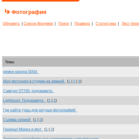
Фотография
Обновить
|
Список Форумов
|
Поиск
|
Правила
|
Статистика
|
Лист бло
Темы
ремон кэнона 500d
Ищу мотоцикл в студию на зимний
(
1
|
2
|
3
)
Самсунг ST700 ,подскажите
Lightroom. Подскажите.
(
1
|
2
)
Где найти тушь для ретуши фотографий
Съёмка серией
(
1
|
2
)
Генерал Мороз и фот
(
1
|
2
)