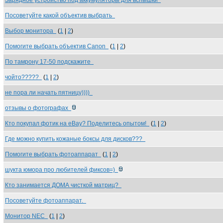
Зарядное устройство под аккумуляторы для вспышки
Посоветуйте какой объектив выбрать
Выбор монитора
(
1
|
2
)
Помогите выбрать объектив Canon
(
1
|
2
)
По тамрону 17-50 подскажите
чойто?????
(
1
|
2
)
не пора ли начать пятницу))))
отзывы о фотографах
Кто покупал фотик на eBay? Поделитесь опытом!
(
1
|
2
)
Где можно купить кожаные боксы для дисков???
Помогите выбрать фотоаппарат
(
1
|
2
)
шукта юмора про любителей фиксов=)
Кто занимается ДОМА чисткой матриц?
Посоветуйте фотоаппарат.
Монитор NEC
(
1
|
2
)