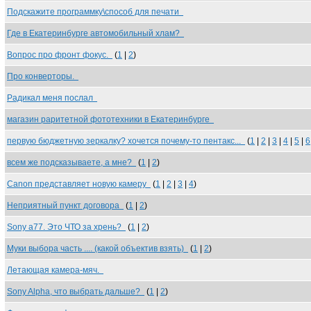
Подскажите программку\способ для печати
Где в Екатеринбурге автомобильный хлам?
Вопрос про фронт фокус.
(
1
|
2
)
Про конверторы.
Радикал меня послал
магазин раритетной фототехники в Екатеринбурге
первую бюджетную зеркалку? хочется почему-то пентакс...
(
1
|
2
|
3
|
4
|
5
|
6
всем же подсказываете, а мне?
(
1
|
2
)
Canon представляет новую камеру
(
1
|
2
|
3
|
4
)
Неприятный пункт договора
(
1
|
2
)
Sony a77. Это ЧТО за хрень?
(
1
|
2
)
Муки выбора часть .... (какой объектив взять)
(
1
|
2
)
Летающая камера-мяч.
Sony Alpha, что выбрать дальше?
(
1
|
2
)