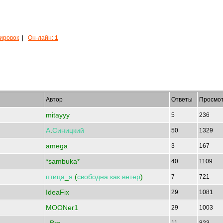
кировок
|
Он-лайн:
1
Автор
Ответы
Просмо
mitayyy
5
236
А
.
Синицкий
50
1329
amega
3
167
*sambuka*
40
1109
птица
_
я
(
свободна
как
ветер
)
7
721
IdeaFix
29
1081
MOONer1
29
1003