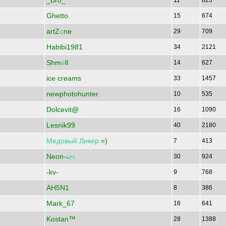
_Bro_
11
823
Ghetto.
15
674
artZ
о
ne
29
709
Habibi1981
34
2121
Shm
е
ll
14
627
ice creams
33
1457
newphotohunter
10
535
Dolcevit@
16
1090
Lesnik99
40
2180
Медовый
Ликер
=)
7
413
Neon-
ыч
30
924
-kv-
9
768
AH5N1
8
386
Mark_67
16
641
Kostan™
28
1388