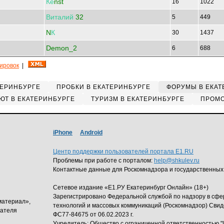
Ке
nst
16
1022
Виталий
32
5
449
N
К
30
1437
Demon_2
6
688
кировок
|
ТЕРИНБУРГЕ
ПРОБКИ В ЕКАТЕРИНБУРГЕ
ФОРУМЫ В ЕКАТ
ЮТ В ЕКАТЕРИНБУРГЕ
ТУРИЗМ В ЕКАТЕРИНБУРГЕ
ПРОМО
iPhone
Android
Центр поддержки пользователей портала E1.RU
Проблемы при работе с порталом:
help@shkulev.ru
Контактные данные для Роскомнадзора и государственных
Сетевое издание «Е1.РУ Екатеринбург Онлайн» (18+)
Зарегистрировано Федеральной службой по надзору в сф
материал»,
технологий и массовых коммуникаций (Роскомнадзор) Свид
дателя
ФС77-84675 от 06.02.2023 г.
Учредитель: Общество с ограниченной ответственность