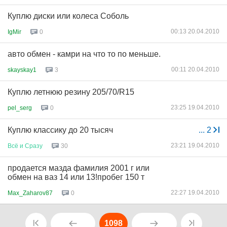
Куплю диски или колеса Соболь
00:13 20.04.2010
IgMir
0
авто обмен - камри на что то по меньше.
00:11 20.04.2010
skayskay1
3
Куплю летнюю резину 205/70/R15
23:25 19.04.2010
pel_serg
0
Куплю классику до 20 тысяч
...
2
23:21 19.04.2010
Всё
и
Сразу
30
продается мазда фамилия 2001 г или
обмен на ваз 14 или 13!пробег 150 т
22:27 19.04.2010
Max_Zaharov87
0
1098