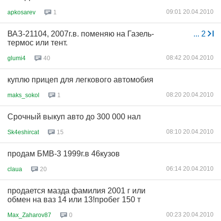
09:01 20.04.2010
apkosarev
1
ВАЗ-21104, 2007г.в. поменяю на Газель-
...
2
термос или тент.
08:42 20.04.2010
glumi4
40
куплю прицеп для легкового автомобия
08:20 20.04.2010
maks_sokol
1
Срочный выкуп авто до 300 000 нал
08:10 20.04.2010
Sk4eshircat
15
продам БМВ-3 1999г.в 46кузов
06:14 20.04.2010
claua
20
продается мазда фамилия 2001 г или
обмен на ваз 14 или 13!пробег 150 т
00:23 20.04.2010
Max_Zaharov87
0