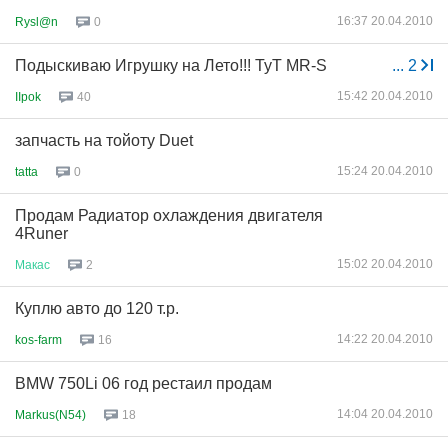
16:37 20.04.2010
Rysl@n
0
Подыскиваю Игрушку на Лето!!! TyT MR-S
...
2
15:42 20.04.2010
IIpok
40
запчасть на тойоту Duet
15:24 20.04.2010
tatta
0
Продам Радиатор охлаждения двигателя
4Runer
15:02 20.04.2010
Макас
2
Куплю авто до 120 т.р.
14:22 20.04.2010
kos-farm
16
BMW 750Li 06 год рестаил продам
14:04 20.04.2010
Markus(N54)
18