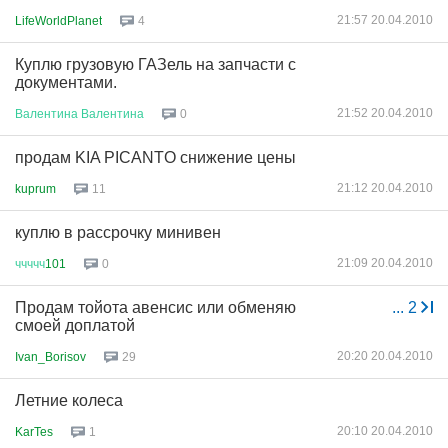
21:57 20.04.2010
LifeWorldPlanet
4
Куплю грузовую ГАЗель на запчасти с
документами.
21:52 20.04.2010
Валентина
Валентина
0
продам KIA PIСANTO снижение цены
21:12 20.04.2010
kuprum
11
куплю в рассрочку минивен
21:09 20.04.2010
ччччч
101
0
Продам тойота авенсис или обменяю
...
2
смоей доплатой
20:20 20.04.2010
Ivan_Borisov
29
Летние колеса
20:10 20.04.2010
KarTes
1