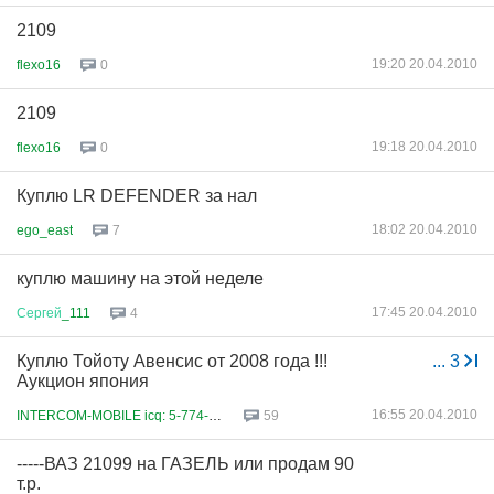
2109
19:20 20.04.2010
flexo16
0
2109
19:18 20.04.2010
flexo16
0
Куплю LR DEFENDER за нал
18:02 20.04.2010
ego_east
7
куплю машину на этой неделе
17:45 20.04.2010
Сергей
_111
4
Куплю Тойоту Авенсис от 2008 года !!!
...
3
Аукцион япония
16:55 20.04.2010
INTERCOM-MOBILE icq: 5-774-555...
59
-----ВАЗ 21099 на ГАЗЕЛЬ или продам 90
т.р.