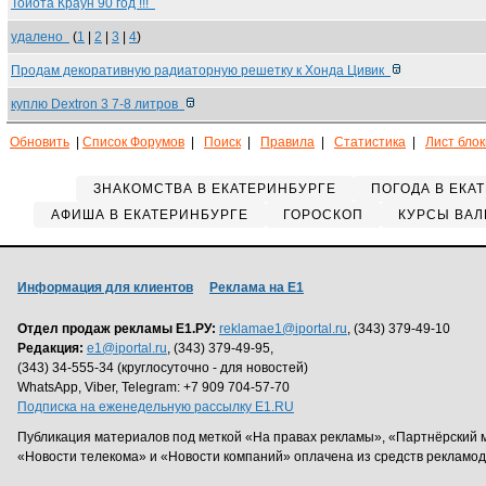
Тойота Краун 90 год !!!
удалено
(
1
|
2
|
3
|
4
)
Продам декоративную радиаторную решетку к Хонда Цивик
куплю Dextron 3 7-8 литров
Обновить
|
Список Форумов
|
Поиск
|
Правила
|
Статистика
|
Лист бло
ЗНАКОМСТВА В ЕКАТЕРИНБУРГЕ
ПОГОДА В ЕКА
АФИША В ЕКАТЕРИНБУРГЕ
ГОРОСКОП
КУРСЫ ВАЛ
Информация для клиентов
Реклама на Е1
Отдел продаж рекламы Е1.РУ:
reklamae1@iportal.ru
, (343) 379-49-10
Редакция:
e1@iportal.ru
, (343) 379-49-95,
(343) 34-555-34 (круглосуточно - для новостей)
WhatsApp, Viber, Telegram: +7 909 704-57-70
Подписка на еженедельную рассылку E1.RU
Публикация материалов под меткой «На правах рекламы», «Партнёрский 
«Новости телекома» и «Новости компаний» оплачена из средств рекламо