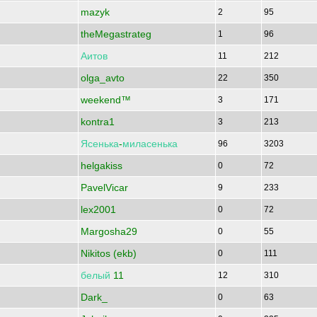
mazyk
2
95
theMegastrateg
1
96
Аитов
11
212
olga_avto
22
350
weekend™
3
171
kontra1
3
213
Ясенька
-
миласенька
96
3203
helgakiss
0
72
PavelVicar
9
233
lex2001
0
72
Margosha29
0
55
Nikitos (ekb)
0
111
белый
11
12
310
Dark_
0
63