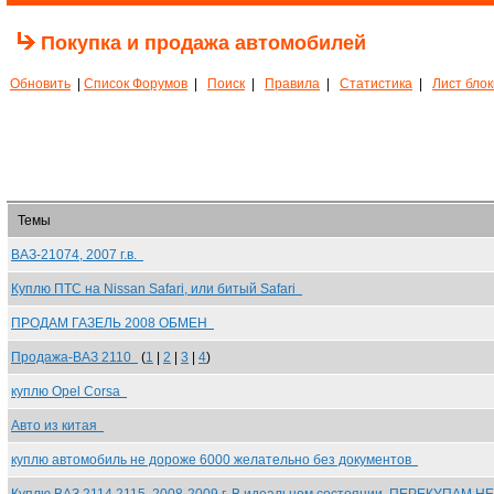
Покупка и продажа автомобилей
Обновить
|
Список Форумов
|
Поиск
|
Правила
|
Статистика
|
Лист бло
Темы
ВАЗ-21074, 2007 г.в.
Куплю ПТС на Nissan Safari, или битый Safari
ПРОДАМ ГАЗЕЛЬ 2008 ОБМЕН
Продажа-ВАЗ 2110
(
1
|
2
|
3
|
4
)
куплю Opel Corsa
Авто из китая
куплю автомобиль не дороже 6000 желательно без документов