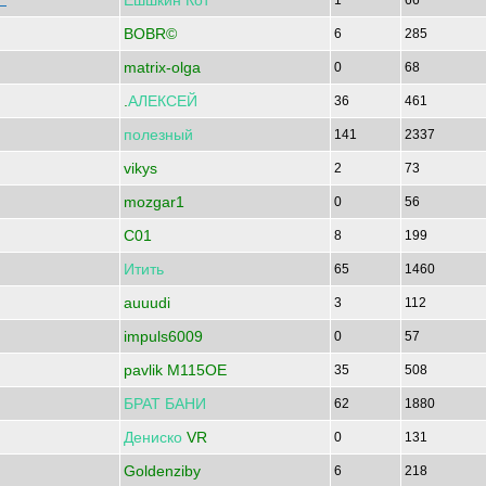
Ешшкин
Кот
Е
1
66
BOBR©
6
285
matrix-olga
0
68
.
АЛЕКСЕЙ
36
461
полезный
141
2337
vikys
2
73
mozgar1
0
56
C01
8
199
Итить
65
1460
auuudi
3
112
impuls6009
0
57
pavlik M115OE
35
508
БРАТ
БАНИ
62
1880
Дениско
VR
0
131
Goldenziby
6
218