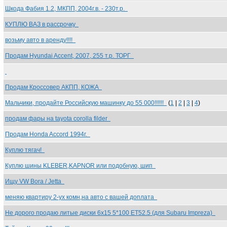
Шкода Фабия 1.2, МКПП, 2004г.в. - 230т.р.
КУПЛЮ ВАЗ в рассрочку
возьму авто в аренду!!!!
Продам Hyundai Accent, 2007, 255 т.р. ТОРГ
Продам Кроссовер АКПП, КОЖА
Мальчики, продайте Российскую машинку до 55 000!!!!!!
(
1
|
2
|
3
|
4
)
продам фары на tayota corolla filder
Продам Honda Accord 1994г.
Куплю тягач!
Куплю шины KLEBER,KAPNOR или подобную, шип
Ищу VW Bora / Jetta
меняю квартиру 2-ух комн,на авто с вашей доплата
Не дорого продаю литые диски 6x15 5*100 ET52.5 (для Subaru Impreza)