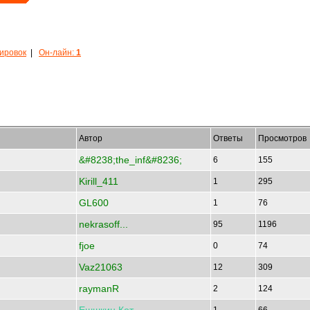
кировок
|
Он-лайн:
1
Автор
Ответы
Просмотров
&#8238;the_inf&#8236;
6
155
Kirill_411
1
295
GL600
1
76
nekrasoff...
95
1196
fjoe
0
74
Vaz21063
12
309
raymanR
2
124