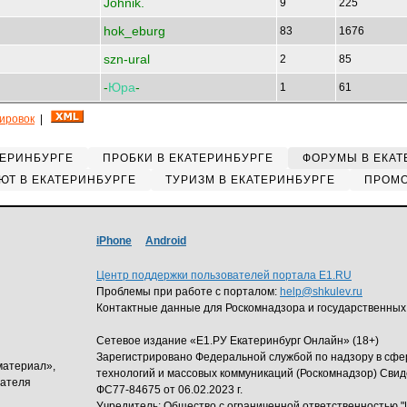
Johnik.
9
225
hok_eburg
83
1676
szn-ural
2
85
-
Юра
-
1
61
кировок
|
ТЕРИНБУРГЕ
ПРОБКИ В ЕКАТЕРИНБУРГЕ
ФОРУМЫ В ЕКАТ
ЮТ В ЕКАТЕРИНБУРГЕ
ТУРИЗМ В ЕКАТЕРИНБУРГЕ
ПРОМО
iPhone
Android
Центр поддержки пользователей портала E1.RU
Проблемы при работе с порталом:
help@shkulev.ru
Контактные данные для Роскомнадзора и государственных
Сетевое издание «Е1.РУ Екатеринбург Онлайн» (18+)
Зарегистрировано Федеральной службой по надзору в сф
материал»,
технологий и массовых коммуникаций (Роскомнадзор) Свид
дателя
ФС77-84675 от 06.02.2023 г.
Учредитель: Общество с ограниченной ответственность