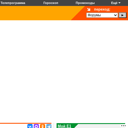
Телепрограмма
Гороскоп
Промокоды
Ещё
переход:
Мой E1