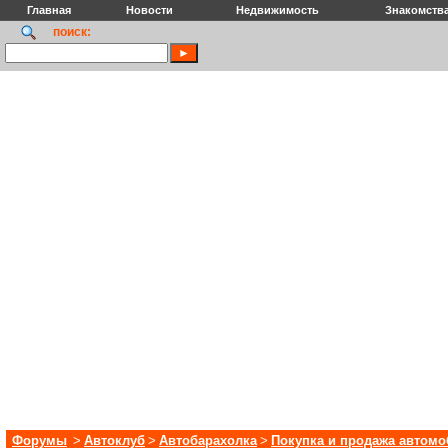
Главная
Новости
Недвижимость
Знакомств
поиск:
Форумы
>
Автоклуб
>
Автобарахолка
>
Покупка и продажа автом