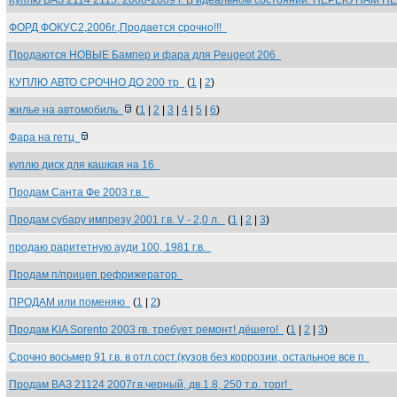
Куплю ВАЗ 2114 2115. 2008-2009 г. В идеальном состоянии. ПЕРЕКУПАМ Н
ФОРД ФОКУС2,2006г.,Продается срочно!!!
Продаются НОВЫЕ Бампер и фара для Peugeot 206
КУПЛЮ АВТО СРОЧНО ДО 200 тр
(
1
|
2
)
жилье на автомобиль
(
1
|
2
|
3
|
4
|
5
|
6
)
Фара на гетц
куплю диск для кашкая на 16
Продам Санта Фе 2003 г.в.
Продам субару импрезу 2001 г.в. V - 2,0 л.
(
1
|
2
|
3
)
продаю раритетную ауди 100, 1981 г.в.
Продам п/прицеп рефрижератор
ПРОДАМ или поменяю
(
1
|
2
)
Продам KIA Sorento 2003 гв. требует ремонт! дёшего!
(
1
|
2
|
3
)
Срочно восьмер 91 г.в. в отл.сост.(кузов без коррозии, остальное все п
Продам ВАЗ 21124 2007г.в.черный, дв.1.8, 250 т.р. торг!