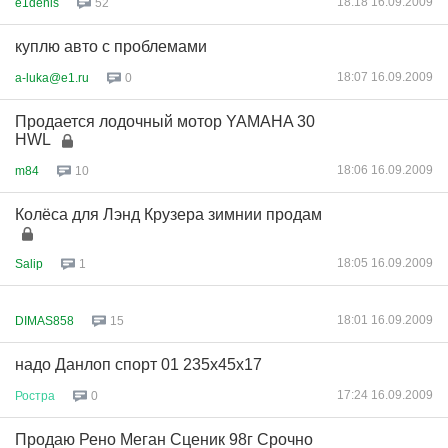
18:18 16.09.2009
e1denis
52
куплю авто с проблемами
18:07 16.09.2009
a-luka@e1.ru
0
Продается лодочный мотор YAMAHA 30
HWL
18:06 16.09.2009
m84
10
Колёса для Лэнд Крузера зимнии продам
18:05 16.09.2009
Salip
1
18:01 16.09.2009
DIMAS858
15
надо Данлоп спорт 01 235х45х17
17:24 16.09.2009
Ростра
0
Продаю Рено Меган Сценик 98г Срочно