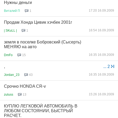
Нужны деньги
17:20 16.09.2009
Виталий
П
1
Продам Хонда Цивик хэчбек 2001г
16:54 16.09.2009
| SKuLL |
1
земля в поселке Бобровский (Сысерть)
МЕНЯЮ на авто
16:35 16.09.2009
DmFo
15
,
...
2
16:35 16.09.2009
Jordan_23
43
Срочно HONDA CR-v
15:26 16.09.2009
zuluss
13
КУПЛЮ ЛЕГКОВОЙ АВТОМОБИЛЬ В
ЛЮБОМ СОСТОЯНИИ, БЫСТРЫЙ
РАСЧЕТ.