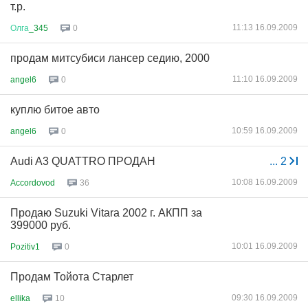
т.р.
11:13 16.09.2009
Олга
_345
0
продам митсубиси лансер седию, 2000
11:10 16.09.2009
angel6
0
куплю битое авто
10:59 16.09.2009
angel6
0
Audi A3 QUATTRO ПРОДАН
...
2
10:08 16.09.2009
Accordovod
36
Продаю Suzuki Vitara 2002 г. АКПП за
399000 руб.
10:01 16.09.2009
Pozitiv1
0
Продам Тойота Старлет
09:30 16.09.2009
ellika
10