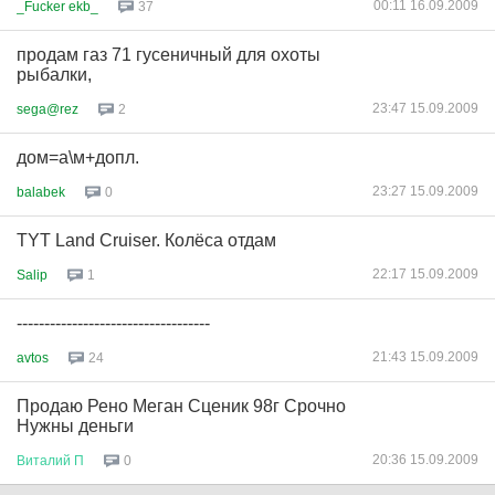
00:11 16.09.2009
_Fucker ekb_
37
продам газ 71 гусеничный для охоты
рыбалки,
23:47 15.09.2009
sega@rez
2
дом=а\м+допл.
23:27 15.09.2009
balabek
0
TYT Land Cruiser. Колёса отдам
22:17 15.09.2009
Salip
1
-----------------------------------
21:43 15.09.2009
avtos
24
Продаю Рено Меган Сценик 98г Срочно
Нужны деньги
20:36 15.09.2009
Виталий
П
0