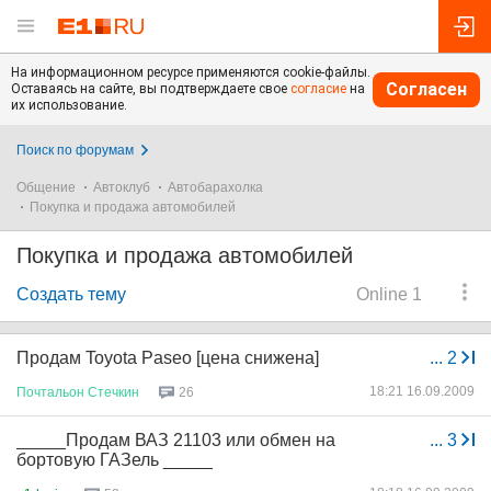
На информационном ресурсе применяются cookie-файлы.
Согласен
Оставаясь на сайте, вы подтверждаете свое
согласие
на
их использование.
Поиск по форумам
Общение
Автоклуб
Автобарахолка
Покупка и продажа автомобилей
Покупка и продажа автомобилей
Создать тему
Online 1
Продам Toyota Paseo [цена снижена]
...
2
18:21 16.09.2009
Почтальон
Стечкин
26
_____Продам ВАЗ 21103 или обмен на
...
3
бортовую ГАЗель _____