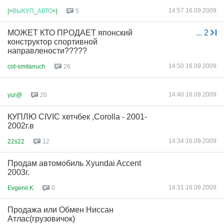
14:57 16.09.2009
|>
ВЫКУП
_
АВТО
<|
5
МОЖЕТ КТО ПРОДАЕТ японский
...
2
конструктор спортивной
направлености?????
14:50 16.09.2009
cot-smitanuch
26
14:40 16.09.2009
yur@
20
КУПЛЮ CIVIC хетчбек ,Corolla - 2001-
2002г.в
14:34 16.09.2009
22s22
12
Продам автомобиль Xyundai Accent
2003г.
14:31 16.09.2009
Evgenii.K
0
Продажа или Обмен Ниссан
Атлас(грузовичок)