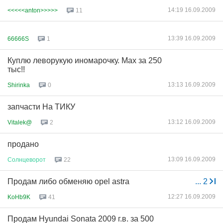
14:19 16.09.2009
<<<<<anton>>>>>
11
13:39 16.09.2009
66666S
1
Куплю леворукую иномарочку. Мах за 250
тыс!!
13:13 16.09.2009
Shirinka
0
запчасти На ТИКУ
13:12 16.09.2009
Vitalek@
2
продано
13:09 16.09.2009
Солнцеворот
22
Продам либо обменяю opel astra
...
2
12:27 16.09.2009
KoHb9K
41
Продам Hyundai Sonata 2009 г.в. за 500