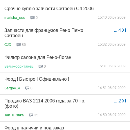
Срочно куплю запчасти Ситроен С4 2006
15:40 06.07.2009
marisha_ooo
0
Запчасти для французов Рено Пежо
...
4
Ситроен
15:32 06.07.2009
CJD
86
Фильтр салона для Рено-Логан
15:31 06.07.2009
Велик
-
обританец
0
Форд ! Быстро ! Официально !
14:51 06.07.2009
Sergo414
0
Продаю ВАЗ 2114 2006 года за 70 т.р.
...
2
(фото)
14:50 06.07.2009
Tan_u_shka
35
Форд в наличии и под заказ