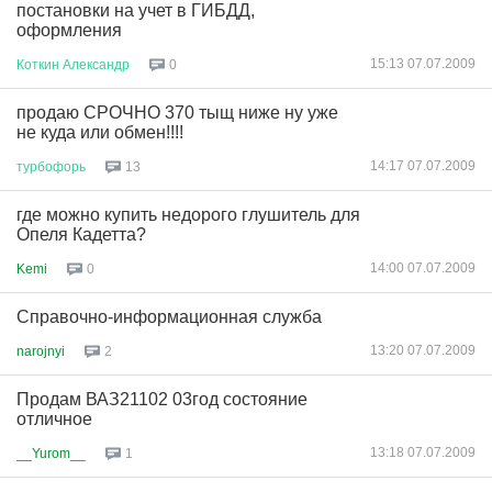
постановки на учет в ГИБДД,
оформления
15:13 07.07.2009
Коткин
Александр
0
продаю СРОЧНО 370 тыщ ниже ну уже
не куда или обмен!!!!
14:17 07.07.2009
турбофорь
13
где можно купить недорого глушитель для
Опеля Кадетта?
14:00 07.07.2009
Kemi
0
Справочно-информационная служба
13:20 07.07.2009
narojnyi
2
Продам ВАЗ21102 03год состояние
отличное
13:18 07.07.2009
__Yurom__
1