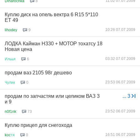
11:02 07.07.2009
Dinarochka
8
Куплю диск на опель вектра 6 R15 5*110
ET 49
10:26 07.07.2009
lihodey
9
ЛОДКА Кайман Н330 + МОТОР тохатсу 18
Новая цена
03:32 07.07.2009
Ильья
6
продам ваз 2105 98г дешево
23:53 06.07.2009
Чулик
0
продам по запчастям или целиком ВАЗ 3
...
3
и 9
23:52 06.07.2009
n0f1nk
73
Куплю прицеп для снегохода
16:51 06.07.2009
koc
тя
0