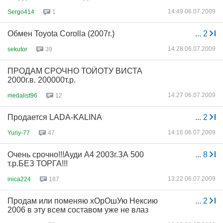
14:49 06.07.2009
Sergo414
1
Обмен Toyota Corolla (2007г.)
...
2
14:28 06.07.2009
sekutor
39
ПРОДАМ СРОЧНО ТОЙОТУ ВИСТА
2000г.в. 200000т.р.
14:27 06.07.2009
medalist96
12
Продается LADA-KALINA
...
2
14:16 06.07.2009
Yuriy-77
47
Очень срочно!!!Ауди А4 2003г.ЗА 500
...
8
т.р.БЕЗ ТОРГА!!!
13:22 06.07.2009
inica224
187
Продам или поменяю хОрОшУю Нексию
...
2
2006 в эту всем составом уже не влаз