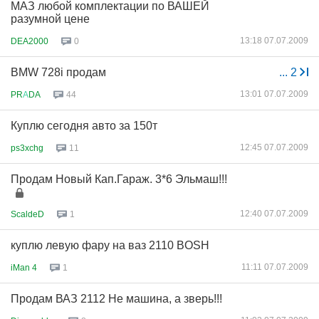
МАЗ любой комплектации по ВАШЕЙ
разумной цене
13:18 07.07.2009
DEA2000
0
BMW 728i продам
...
2
13:01 07.07.2009
PR
А
DA
44
Куплю сегодня авто за 150т
12:45 07.07.2009
ps3xchg
11
Продам Новый Кап.Гараж. 3*6 Эльмаш!!!
12:40 07.07.2009
ScaldeD
1
куплю левую фару на ваз 2110 BOSH
11:11 07.07.2009
iMan 4
1
Продам ВАЗ 2112 Не машина, а зверь!!!