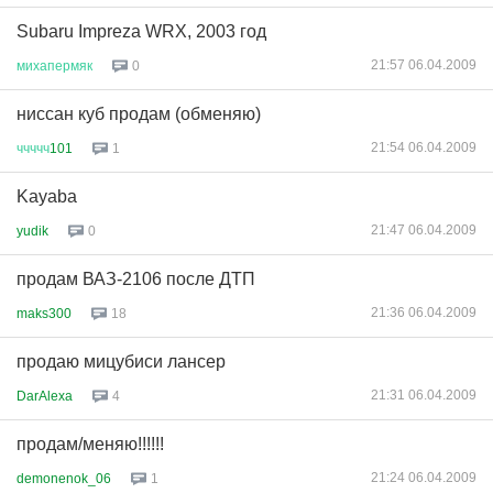
Subaru Impreza WRX, 2003 год
21:57 06.04.2009
михапермяк
0
ниссан куб продам (обменяю)
21:54 06.04.2009
ччччч
101
1
Kayaba
21:47 06.04.2009
yudik
0
продам ВАЗ-2106 после ДТП
21:36 06.04.2009
maks300
18
продаю мицубиси лансер
21:31 06.04.2009
DarAlexa
4
продам/меняю!!!!!!
21:24 06.04.2009
demonenok_06
1