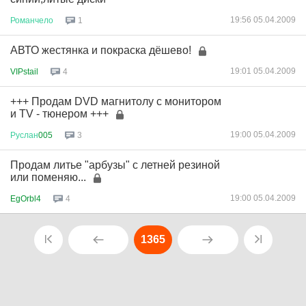
19:56 05.04.2009
Романчело
1
АВТО жестянка и покраска дёшево!
19:01 05.04.2009
VIPstail
4
+++ Продам DVD магнитолу с монитором
и TV - тюнером +++
19:00 05.04.2009
Руслан
005
3
Продам литье "арбузы" с летней резиной
или поменяю...
19:00 05.04.2009
EgOrbl4
4
1365