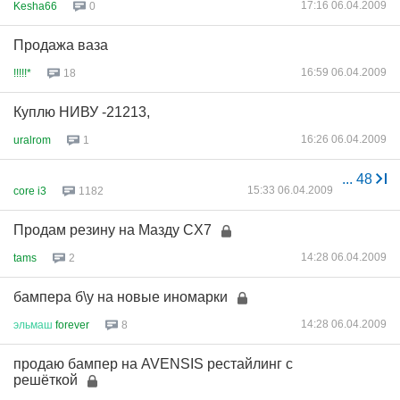
17:16 06.04.2009
Kesha66
0
Продажа ваза
16:59 06.04.2009
!!!!!*
18
Куплю НИВУ -21213,
16:26 06.04.2009
uralrom
1
...
48
15:33 06.04.2009
core i3
1182
Продам резину на Мазду CX7
14:28 06.04.2009
tams
2
бампера б\у на новые иномарки
14:28 06.04.2009
эльмаш
forever
8
продаю бампер на AVENSIS рестайлинг с
решёткой