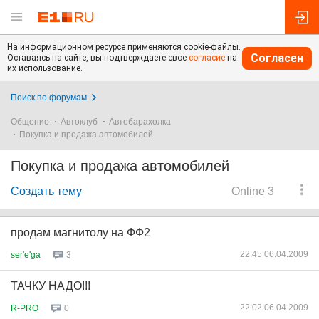
На информационном ресурсе применяются cookie-файлы.
Согласен
Оставаясь на сайте, вы подтверждаете свое
согласие
на
их использование.
Поиск по форумам
Общение
Автоклуб
Автобарахолка
Покупка и продажа автомобилей
Покупка и продажа автомобилей
Создать тему
Online 3
продам магнитолу на ФФ2
22:45 06.04.2009
ser'e'ga
3
ТАЧКУ НАДО!!!
22:02 06.04.2009
R-PRO
0