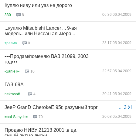
Куплю ниву или уаз не дорого
06:36 06.04.2009
330
8
...куплю Mitsubishi Lancer ... 9-ая
модель...или Ниссан альмера...
23:17 05.04.2009
травма
0
•••Продам/поменяю ВАЗ 21099, 2003
год•••
22:57 05.04.2009
-San[e]k-
10
ГАЗ-69А
20:41 05.04.2009
nekrasoff...
4
JeeP GranD CherokeЕ 95г, разумный торг
...
3
20:08 05.04.2009
=paLSanych=
70
Продаю НИВУ 21213 2001г.в цв.
синий,литые диски