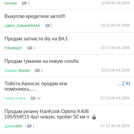
10:58 06.04.2009
nzorina
0
Выкуплю кредитное авто!!!!
10:32 06.04.2009
Latino_ZuliverNAAAA
2
Продам запчасти б/у на ВАЗ
10:27 06.04.2009
\'\'Andrey\'\'
4
Продам туманки на новую corolla
10:01 06.04.2009
эльмаш
forever
0
Тойота Авенсис продам или
...
2
поменяюсь.....
07:16 06.04.2009
Голос
в
лесу
39
Продам резину HanKook Optimo K406
195/55/R15 4шт новую, пробег 50 км п
07:12 06.04.2009
Диман
666
1