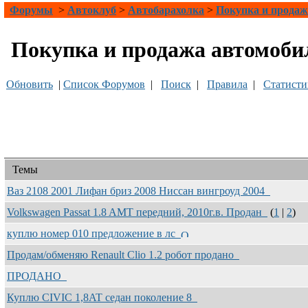
Форумы
>
Автоклуб
>
Автобарахолка
>
Покупка и продаж
Покупка и продажа автомоби
Обновить
|
Список Форумов
|
Поиск
|
Правила
|
Статисти
Темы
Ваз 2108 2001 Лифан бриз 2008 Ниссан вингроуд 2004
Volkswagen Passat 1.8 AMT передний, 2010г.в. Продан
(
1
|
2
)
куплю номер 010 предложение в лс
Продам/обменяю Renault Clio 1.2 робот продано
ПРОДАНО
Куплю CIVIC 1,8AT седан поколение 8