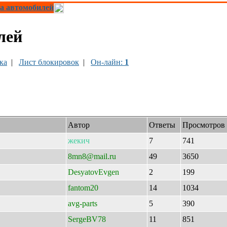
а автомобилей
лей
ка
|
Лист блокировок
|
Он-лайн:
1
Автор
Ответы
Просмотров
жекич
7
741
8mn8@mail.ru
49
3650
DesyatovEvgen
2
199
fantom20
14
1034
avg-parts
5
390
SergeBV78
11
851