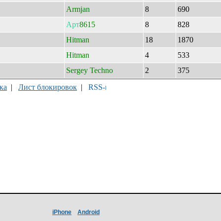
Armjan
8
690
Арт
8615
8
828
Hitman
18
1870
Hitman
4
533
Sergey Techno
2
375
ка
|
Лист блокировок
|
iPhone
Android