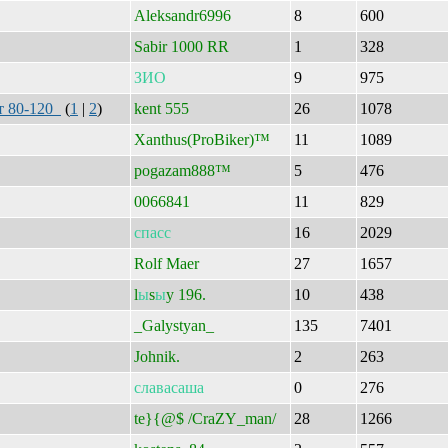
Aleksandr6996
8
600
Sabir 1000 RR
1
328
ЗИО
9
975
от 80-120
(
1
|
2
)
kent 555
26
1078
Xanthus(ProBiker)™
11
1089
pogazam888™
5
476
0066841
11
829
спасс
16
2029
Rolf Maer
27
1657
l
ы
s
ы
y 196.
10
438
_Galystyan_
135
7401
Johnik.
2
263
славасаша
0
276
te}{@$ /CraZY_man/
28
1266