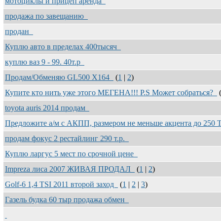
мотоциклы и прицеп аренда
продажа по завещанию
продан
Куплю авто в пределах 400тысяч
куплю ваз 9 - 99. 40т.р
Продам/Обменяю GL500 X164
(
1
|
2
)
Купите кто нить уже этого МЕГЕНА!!! P.S Может собраться?
toyota auris 2014 продам
Предложите а/м с АКПП, размером не меньше акцента до 250
продам фокус 2 рестайлинг 290 т.р.
Куплю ларгус 5 мест по срочной цене
Impreza лиса 2007 ЖИВАЯ ПРОДАЛ
(
1
|
2
)
Golf-6 1,4 TSI 2011 второй заход
(
1
|
2
|
3
)
Газель будка 60 тыр продажа обмен