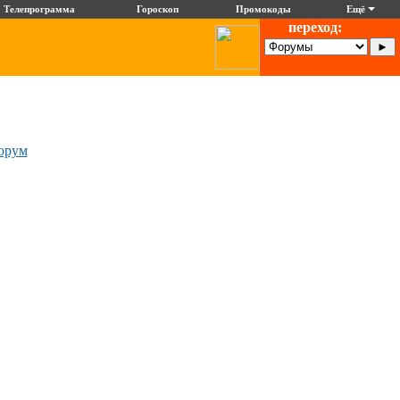
Телепрограмма
Гороскоп
Промокоды
Ещё
переход:
орум