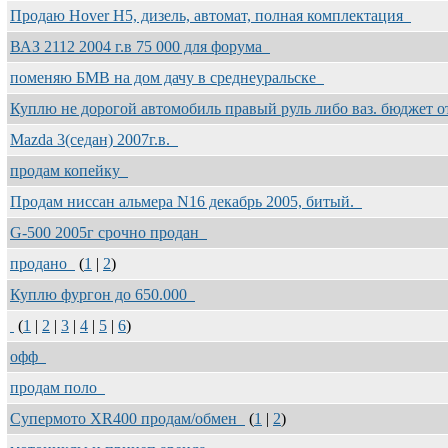
Продаю Hover H5, дизель, автомат, полная комплектация
ВАЗ 2112 2004 г.в 75 000 для форума
поменяю БМВ на дом дачу в среднеуральске
Куплю не дорогой автомобиль правый руль либо ваз. бюджет 
Mazda 3(седан) 2007г.в.
продам копейку
Продам ниссан альмера N16 декабрь 2005, битый.
G-500 2005г срочно продан
продано
(
1
|
2
)
Куплю фургон до 650.000
(
1
|
2
|
3
|
4
|
5
|
6
)
офф
продам поло
Cупермото XR400 продам/обмен
(
1
|
2
)