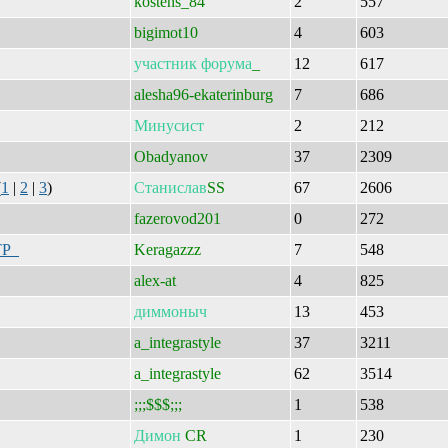
kostens_84
2
557
bigimot10
4
603
участник
форума
_
12
617
alesha96-ekaterinburg
7
686
Минусист
2
212
Obadyanov
37
2309
(
1
|
2
|
3
)
Станислав
SS
67
2606
fazerovod201
0
272
 ТР
Keragazzz
7
548
alex-at
4
825
диммоныч
13
453
a_integrastyle
37
3211
a_integrastyle
62
3514
;;;$$$;;;
1
538
Димон
CR
1
230