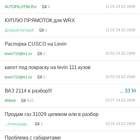
11:03 24.02.2009
AUTOPILOT96.RU
4
КУПЛЮ ПРЯМОТОК для WRX
11:02 24.02.2009
Добрый
-
Хитрый
0
Распорка CUSCO на Levin
10:53 24.02.2009
levin710@e1.ru
0
капот под покраску на levin 111 кузов
10:53 24.02.2009
levin710@e1.ru
0
ВАЗ 2114 в разбор!!!
...
33
10:27 24.02.2009
dhtred
810
Продам газ 31029 целиком или в разбор
10:16 24.02.2009
...
Александр
...
1
Проблема с габаритами