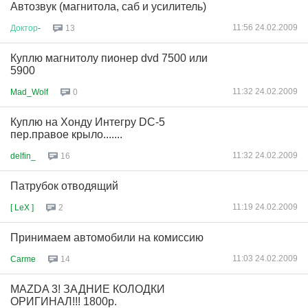
Автозвук (магнитола, саб и усилитель)
11:56 24.02.2009
Доктор
-
13
Куплю магнитолу пионер dvd 7500 или
5900
11:32 24.02.2009
Mad_Wolf
0
Куплю на Хонду Интегру DC-5
пер.правое крыло.......
11:32 24.02.2009
delfin_
16
Патрубок отводящий
11:19 24.02.2009
[ LeX ]
2
Принимаем автомобили на комиссию
11:03 24.02.2009
Carme
14
MAZDA 3! ЗАДНИЕ КОЛОДКИ
ОРИГИНАЛ!!! 1800р.