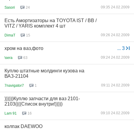
09:35 24.02.2009
Sasori
24
Есть Амортизаторы на TOYOTA IST / BB /
VITZ / YARIS комплект 4 шт
09:26 24.02.2009
DimaT
15
хром на ваз,фото
...
3
09:24 24.02.2009
\sera
63
Куплю штатные молдинги кузова на
ВАЗ-21104
09:11 24.02.2009
7navigator7
1
))))))Куплю запчасти для ваз 2101-
2103((((Список внутри!)))))
09:10 24.02.2009
Lam 91
16
колпак DAEWOO