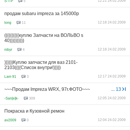
12:21 24.02.2009
S-T-P
5
продам subaru impreza за 145000р
12:18 24.02.2009
long
11
((((((((((куплю Запчасти на ВОЛЬВО s
40))))))))))
12:18 24.02.2009
nibyr
4
))))))Куплю запчасти для ваз 2101-
2103((((Список внутри!)))))
12:17 24.02.2009
Lam 91
3
~~~Продам Impreza WRX, 97r.ФОТО~~~
...
13
12:05 24.02.2009
-San[e]k-
309
Покраска и Кузовной ремон
12:04 24.02.2009
av2009
0