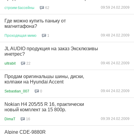
09:59 24.02.2009
строим
бассейны
62
Где можно купить паньку от
магнитафона?
09:48 24.02.2009
Проходящая
мимо
1
JL AUDIO продукция на заказ Эксклюзивы
инетрес?
09:46 24.02.2009
ultrabit
22
Продам оригинальшы шины, диски,
колпаки на Hyundai Accent
09:44 24.02.2009
Sebastian_007
0
Nokian Н4 205/55 R 16, практически
новый комплект за 15 800р.
09:39 24.02.2009
DimaT
16
Alpine CDE-9880R