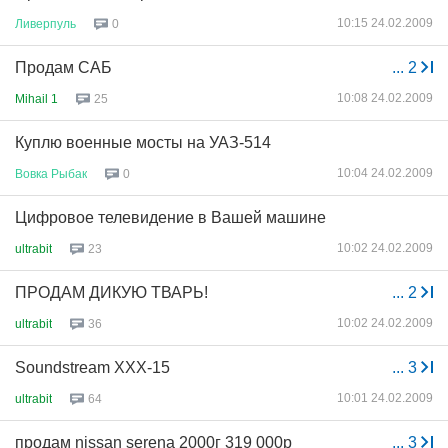
10:15 24.02.2009
Ливерпуль
0
Продам САБ
...
2
10:08 24.02.2009
Mihail 1
25
Куплю военные мосты на УАЗ-514
10:04 24.02.2009
Вовка
Рыбак
0
Цифровое телевидение в Вашей машине
10:02 24.02.2009
ultrabit
23
ПРОДАМ ДИКУЮ ТВАРЬ!
...
2
10:02 24.02.2009
ultrabit
36
Soundstream XXX-15
...
3
10:01 24.02.2009
ultrabit
64
продам nissan serena 2000г 319 000р
...
3