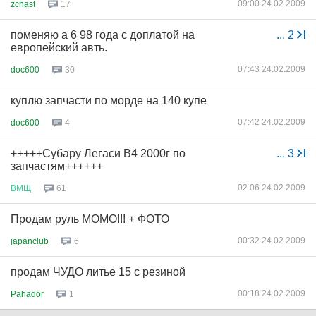
09:00 24.02.2009
zchast
17
поменяю а 6 98 года с доплатой на
...
2
европейский авть.
07:43 24.02.2009
doc600
30
куплю запчасти по морде на 140 купе
07:42 24.02.2009
doc600
4
+++++Субару Легаси В4 2000г по
...
3
запчастям++++++
02:06 24.02.2009
ВМЩ
61
Продам руль МОМО!!! + ФОТО
00:32 24.02.2009
japanclub
6
продам ЧУДО литье 15 с резиной
00:18 24.02.2009
Pahador
1