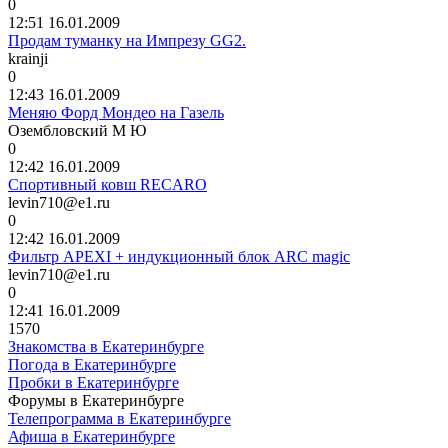
0
12:51 16.01.2009
Продам туманку на Импрезу GG2.
krainji
0
12:43 16.01.2009
Меняю Форд Мондео на Газель
Озембловский
М
Ю
0
12:42 16.01.2009
Спортивный ковш RECARO
levin710@e1.ru
0
12:42 16.01.2009
Фильтр АPEXI + индукционный блок ARC magic
levin710@e1.ru
0
12:41 16.01.2009
1570
Знакомства в Екатеринбурге
Погода в Екатеринбурге
Пробки в Екатеринбурге
Форумы в Екатеринбурге
Телепрограмма в Екатеринбурге
Афиша в Екатеринбурге