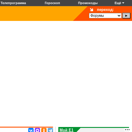
Телепрограмма
Гороскоп
Промокоды
Ещё
переход:
Мой E1