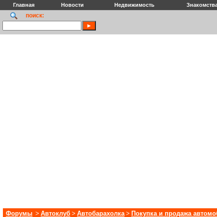
Главная
Новости
Недвижимость
Знакомств
поиск:
Форумы
>
Автоклуб
>
Автобарахолка
>
Покупка и продажа автом