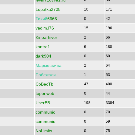
levin710@e1.ru
0
50
Lopatka2705
10
171
Тихий
6666
0
42
vadim.l76
15
196
Kinoarhiver
2
66
kontra1
6
180
dark904
0
60
Марсюшичка
2
64
Побежали
1
53
CoBecTb
47
400
topor.web
0
44
UserBB
198
3384
communic
0
70
communic
0
59
NoLimits
0
75