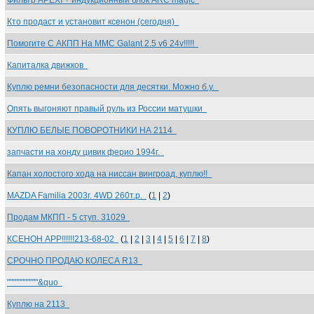
Фильтр АPEXI + индукционный блок ARC magic
Кто продаст и установит ксенон (сегодня)
Помогите С АКПП На MMC Galant 2.5 v6 24v!!!!!
Капиталка движков
Куплю ремни безопасности для десятки. Можно б.у.
Опять выгоняют правый руль из России матушки
КУПЛЮ БЕЛЫЕ ПОВОРОТНИКИ НА 2114
запчасти на хонду цивик ферио 1994г.
Капан холостого хода на ниссан вингроад, куплю!!
MAZDA Familia 2003г. 4WD 260т.р.
(
1
|
2
)
Продам МКПП - 5 ступ. 31029
КСЕНОН APP!!!!!!213-68-02
(
1
|
2
|
3
|
4
|
5
|
6
|
7
|
8
)
СРОЧНО ПРОДАЮ КОЛЕСА R13
"""""""""""&quo
Куплю на 2113