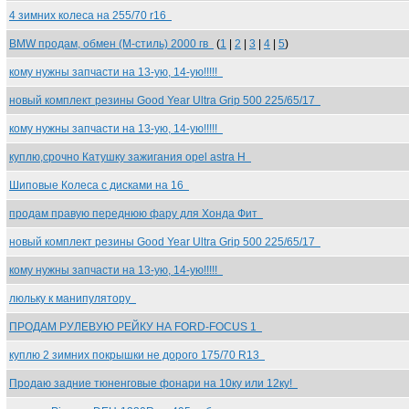
4 зимних колеса на 255/70 r16
BMW продам, обмен (М-стиль) 2000 гв
(
1
|
2
|
3
|
4
|
5
)
кому нужны запчасти на 13-ую, 14-ую!!!!!
новый комплект резины Good Year Ultra Grip 500 225/65/17
кому нужны запчасти на 13-ую, 14-ую!!!!!
куплю,срочно Катушку зажигания opel astra H
Шиповые Колеса с дисками на 16
продам правую переднюю фару для Хонда Фит
новый комплект резины Good Year Ultra Grip 500 225/65/17
кому нужны запчасти на 13-ую, 14-ую!!!!!
люльку к манипулятору
ПРОДАМ РУЛЕВУЮ РЕЙКУ НА FORD-FOCUS 1
куплю 2 зимних покрышки не дорого 175/70 R13
Продаю задние тюненговые фонари на 10ку или 12ку!