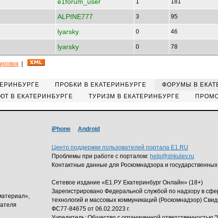
e1forum_user
1
181
ALPINE777
3
95
lyarsky
0
46
lyarsky
0
78
кировок
|
ТЕРИНБУРГЕ
ПРОБКИ В ЕКАТЕРИНБУРГЕ
ФОРУМЫ В ЕКАТ
ЮТ В ЕКАТЕРИНБУРГЕ
ТУРИЗМ В ЕКАТЕРИНБУРГЕ
ПРОМО
iPhone
Android
Центр поддержки пользователей портала E1.RU
Проблемы при работе с порталом:
help@shkulev.ru
Контактные данные для Роскомнадзора и государственных
Сетевое издание «Е1.РУ Екатеринбург Онлайн» (18+)
Зарегистрировано Федеральной службой по надзору в сф
материал»,
технологий и массовых коммуникаций (Роскомнадзор) Свид
дателя
ФС77-84675 от 06.02.2023 г.
Учредитель: Общество с ограниченной ответственность