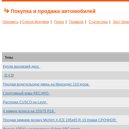
Покупка и продажа автомобилей
Обновить
|
Список Форумов
|
Поиск
|
Правила
|
Статистика
|
Лист бло
Темы
Куплю вазовский диск
(
1
|
2
)
Продам водительскую дверь на Мерседес 210 кузов
Спортивный ковш RECARO
Распорка CUSCO на Levin
4 зимних колеса на 255/70 R16
Продам зимнюю резину Michlrn X-ICE 195x65 R-15 Новая СРОЧНО!!!