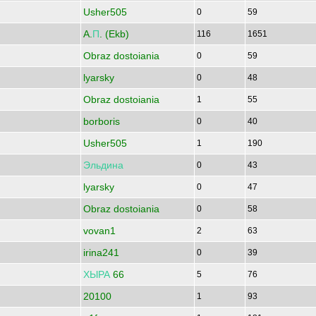
Usher505
0
59
A.
П
. (Ekb)
116
1651
Obraz dostoiania
0
59
lyarsky
0
48
Obraz dostoiania
1
55
borboris
0
40
Usher505
1
190
Эльдина
0
43
lyarsky
0
47
Obraz dostoiania
0
58
vovan1
2
63
irina241
0
39
ХЫРА
66
5
76
20100
1
93