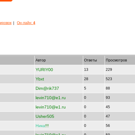
кировок
|
Он-лайн:
4
Автор
Ответы
Просмотров
YURIY00
13
229
Ybxt
28
523
Dim@rik737
5
88
levin710@e1.ru
0
93
levin710@e1.ru
0
45
Usher505
0
47
Ника
!!!
0
56