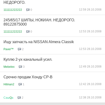
НЕДОРОГО.
12:59 28.10.2008
111111222222
0
245/65/17 ШИПЫ, НОКИАН. НЕДОРОГО.
89122875000
12:53 28.10.2008
111111222222
0
Ищу запчасть на NISSAN Almera Classik
12:53 28.10.2008
Pavel™
2
Куплю 2-ух канальный усил.
12:49 28.10.2008
Mebelex
3
Срочно продам Хонду СР-В
12:42 28.10.2008
Hitman2
1
12:38 28.10.2008
Саш
Q
а
2