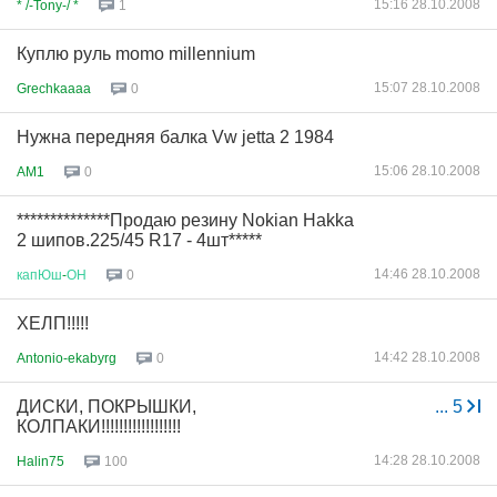
15:16 28.10.2008
* /-Tony-/ *
1
Куплю руль momo millennium
15:07 28.10.2008
Grechkaaaa
0
Нужна передняя балка Vw jetta 2 1984
15:06 28.10.2008
AM1
0
**************Продаю резину Nokian Hakka
2 шипов.225/45 R17 - 4шт*****
14:46 28.10.2008
капЮш
-
ОН
0
ХЕЛП!!!!!
14:42 28.10.2008
Antonio-ekabyrg
0
ДИСКИ, ПОКРЫШКИ,
...
5
КОЛПАКИ!!!!!!!!!!!!!!!!!!
14:28 28.10.2008
Halin75
100