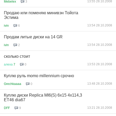
13:55 28.10.2008
Mebelex
3
Продаю или поменяю минивэн Тойота
Эстима
13:54 28.10.2008
ivin
6
Продам литые диски на 14 GR
13:54 28.10.2008
ivin
2
сколько стоит
13:53 28.10.2008
алеха
7
0
Куплю руль momo millennium срочно
13:48 28.10.2008
Grechkaaaa
0
Куплю диски Replica MI6(S) 6х15 4х114,3
ЕТ46 dia67
13:21 28.10.2008
DFF
9