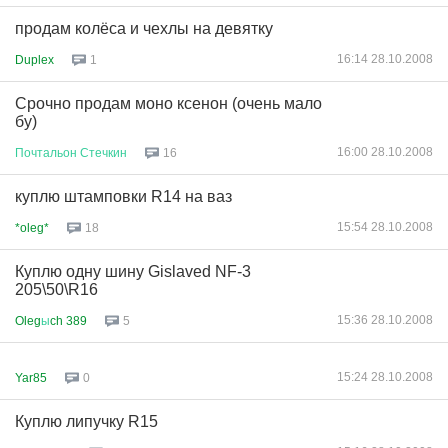
продам колёса и чехлы на девятку
16:14 28.10.2008
Duplex
1
Срочно продам моно ксенон (очень мало
бу)
16:00 28.10.2008
Почтальон
Стечкин
16
куплю штамповки R14 на ваз
15:54 28.10.2008
*oleg*
18
Куплю одну шину Gislaved NF-3
205\50\R16
15:36 28.10.2008
Oleg
ы
ch 389
5
15:24 28.10.2008
Yar85
0
Куплю липучку R15