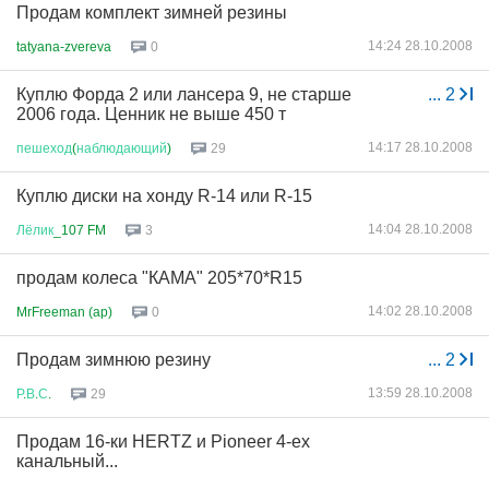
Продам комплект зимней резины
14:24 28.10.2008
tatyana-zvereva
0
Куплю Форда 2 или лансера 9, не старше
...
2
2006 года. Ценник не выше 450 т
14:17 28.10.2008
пешеход
(
наблюдающий
)
29
Куплю диски на хонду R-14 или R-15
14:04 28.10.2008
Лёлик
_107 FM
3
продам колеса "КАМА" 205*70*R15
14:02 28.10.2008
MrFreeman (ap)
0
Продам зимнюю резину
...
2
13:59 28.10.2008
Р
.
В
.
С
.
29
Продам 16-ки HERTZ и Pioneer 4-ех
канальный...