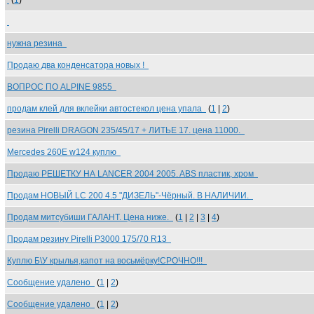
(
1
)
нужна резина
Продаю два конденсатора новых !
ВОПРОС ПО ALPINE 9855
продам клей для вклейки автостекол цена упала
(
1
|
2
)
резина Pirelli DRAGON 235/45/17 + ЛИТЬЕ 17. цена 11000.
Mercedes 260E w124 куплю
Продаю РЕШЕТКУ НА LANCER 2004 2005. ABS пластик, хром
Продам НОВЫЙ LC 200 4.5 "ДИЗЕЛЬ"-Чёрный. В НАЛИЧИИ.
Продам митсубиши ГАЛАНТ. Цена ниже.
(
1
|
2
|
3
|
4
)
Продам резину Pirelli P3000 175/70 R13
Куплю Б\У крылья,капот на восьмёрку!СРОЧНО!!!
Cообщение удалено
(
1
|
2
)
Cообщение удалено
(
1
|
2
)