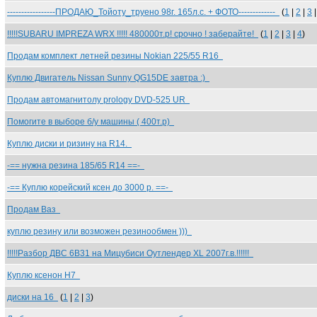
-----------------ПРОДАЮ_Тойоту_труено 98г. 165л.с. + ФОТО-------------
(
1
|
2
|
3
!!!!!SUBARU IMPREZA WRX !!!!! 480000т.р! срочно ! заберайте!
(
1
|
2
|
3
|
4
)
Продам комплект летней резины Nokian 225/55 R16
Куплю Двигатель Nissan Sunny QG15DE завтра :)
Продам автомагнитолу prology DVD-525 UR
Помогите в выборе б/у машины ( 400т.р)
Куплю диски и ризину на R14.
-== нужна резина 185/65 R14 ==-
-== Куплю корейский ксен до 3000 р. ==-
Продам Ваз
куплю резину или возможен резинообмен )))
!!!!!Разбор ДВС 6В31 на Мицубиси Оутлендер XL 2007г.в.!!!!!!
Куплю ксенон Н7
диски на 16
(
1
|
2
|
3
)