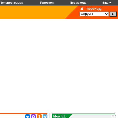
Телепрограмма
Гороскоп
Промокоды
Ещё
переход:
Мой E1