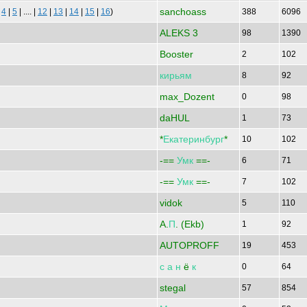
sanchoass
|
4
|
5
| .... |
12
|
13
|
14
|
15
|
16
)
388
6096
ALEKS 3
98
1390
Booster
2
102
кирьям
8
92
max_Dozent
0
98
daHUL
1
73
*
Екатеринбург
*
10
102
-==
Умк
==-
6
71
-==
Умк
==-
7
102
vidok
5
110
A.
П
. (Ekb)
1
92
AUTOPROFF
19
453
с
а
н
ё
к
0
64
stegal
57
854