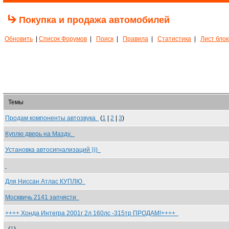
Покупка и продажа автомобилей
Обновить
|
Список Форумов
|
Поиск
|
Правила
|
Статистика
|
Лист бло
Темы
Продам компоненты автозвука
(
1
|
2
|
3
)
Куплю дверь на Мазду.
Установка автосигнализаций )))
Для Ниссан Атлас КУПЛЮ
Москвичь 2141 запчясти
++++ Хонда Интегра 2001г 2л 160лс -315тр ПРОДАМ!++++