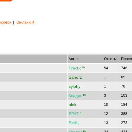
кировок
|
Он-лайн:
4
Автор
Ответы
Просм
Р
r
ас
ti
с
™
54
746
Sanorz
1
85
sylphy
1
78
Квадро
™
3
103
olek
10
184
БРАТ
1
12
388
ВМЩ
13
273