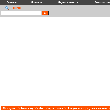
Главная
Новости
Недвижимость
Знакомств
поиск:
Форумы
>
Автоклуб
>
Автобарахолка
>
Покупка и продажа автом