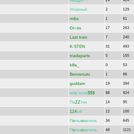
Квадро
™
24
424
Упорный
2
129
mibs
1
61
Gr
о
ss.
17
263
Last train
7
240
K-STEN
31
493
triadaparts
5
155
killa_
0
53
Benvenuto
1
66
guddam
19
394
мир
коле
$$$
88
924
Пи
ZZ
тон
14
95
124
ый
12
100
П
o
льз
o
ватель
34
645
П
o
льз
o
ватель
48
1121