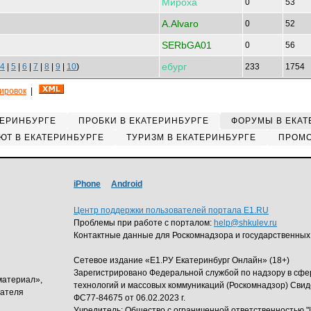
Мироха
0
53
A.Alvaro
0
52
SERbGA01
0
56
ебург
4
|
5
|
6
|
7
|
8
|
9
|
10
)
233
1754
кировок
|
ТЕРИНБУРГЕ
ПРОБКИ В ЕКАТЕРИНБУРГЕ
ФОРУМЫ В ЕКАТ
ЮТ В ЕКАТЕРИНБУРГЕ
ТУРИЗМ В ЕКАТЕРИНБУРГЕ
ПРОМО
iPhone
Android
Центр поддержки пользователей портала E1.RU
Проблемы при работе с порталом:
help@shkulev.ru
Контактные данные для Роскомнадзора и государственных
Сетевое издание «Е1.РУ Екатеринбург Онлайн» (18+)
Зарегистрировано Федеральной службой по надзору в сф
материал»,
технологий и массовых коммуникаций (Роскомнадзор) Свид
дателя
ФС77-84675 от 06.02.2023 г.
Учредитель: Общество с ограниченной ответственность