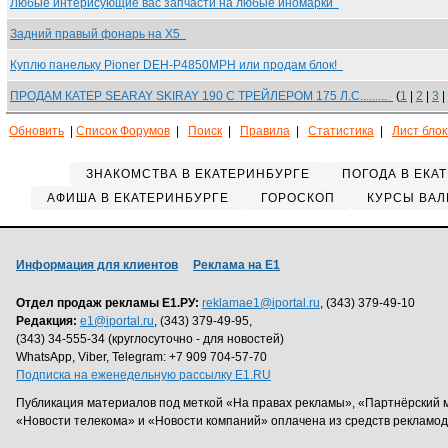
Любые интерисующие вас запчасти на любые иномарки
Задний правый фонарь на Х5
Куплю панельку Pioner DEH-P4850MPH или продам блок!
ПРОДАМ КАТЕР SEARAY SKIRAY 190 С ТРЕЙЛЕРОМ 175 Л.С.........
(
1
|
2
|
3
|
Обновить
|
Список Форумов
|
Поиск
|
Правила
|
Статистика
|
Лист бло
ЗНАКОМСТВА В ЕКАТЕРИНБУРГЕ
ПОГОДА В ЕКА
АФИША В ЕКАТЕРИНБУРГЕ
ГОРОСКОП
КУРСЫ ВАЛ
Информация для клиентов
Реклама на Е1
Отдел продаж рекламы Е1.РУ:
reklamae1@iportal.ru
, (343) 379-49-10
Редакция:
e1@iportal.ru
, (343) 379-49-95,
(343) 34-555-34 (круглосуточно - для новостей)
WhatsApp, Viber, Telegram: +7 909 704-57-70
Подписка на еженедельную рассылку E1.RU
Публикация материалов под меткой «На правах рекламы», «Партнёрский 
«Новости телекома» и «Новости компаний» оплачена из средств рекламо