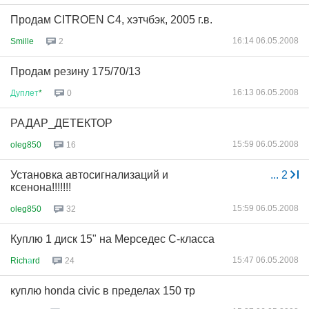
Продам CITROEN С4, хэтчбэк, 2005 г.в.
16:14 06.05.2008
Smille
2
Продам резину 175/70/13
16:13 06.05.2008
Дуплет
*
0
РАДАР_ДЕТЕКТОР
15:59 06.05.2008
oleg850
16
Установка автосигнализаций и
...
2
ксенона!!!!!!!
15:59 06.05.2008
oleg850
32
Куплю 1 диск 15" на Мерседес С-класса
15:47 06.05.2008
Rich
а
rd
24
куплю honda civic в пределах 150 тр