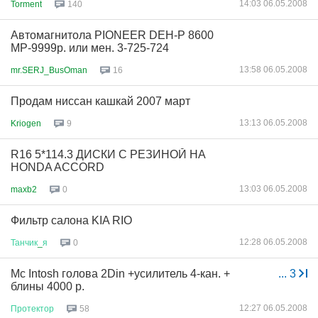
14:03 06.05.2008
Torment
140
Автомагнитола PIONEER DEH-P 8600
MP-9999р. или мен. 3-725-724
13:58 06.05.2008
mr.SERJ_BusOman
16
Продам ниссан кашкай 2007 март
13:13 06.05.2008
Kriogen
9
R16 5*114.3 ДИСКИ С РЕЗИНОЙ НА
HONDA ACCORD
13:03 06.05.2008
maxb2
0
Фильтр салона KIA RIO
12:28 06.05.2008
Танчик
_
я
0
Mc Intosh голова 2Din +усилитель 4-кан. +
...
3
блины 4000 р.
12:27 06.05.2008
Протектор
58