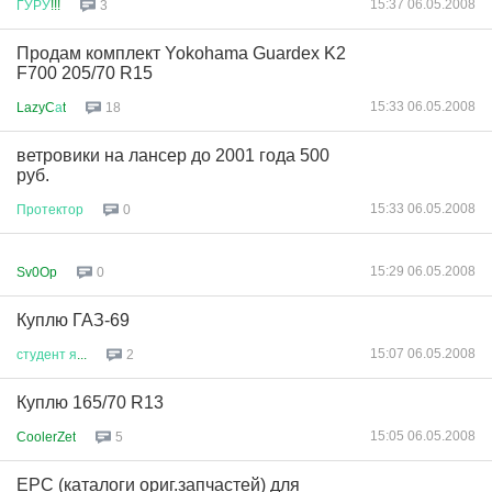
15:37 06.05.2008
ГУРУ
!!!
3
Продам комплект Yokohama Guardex K2
F700 205/70 R15
15:33 06.05.2008
LazyC
а
t
18
ветровики на лансер до 2001 года 500
руб.
15:33 06.05.2008
Протектор
0
15:29 06.05.2008
Sv0Op
0
Куплю ГАЗ-69
15:07 06.05.2008
студент
я
...
2
Куплю 165/70 R13
15:05 06.05.2008
CoolerZet
5
EPC (каталоги ориг.запчастей) для