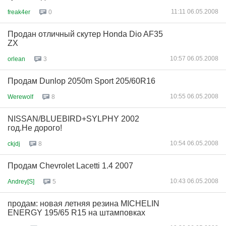
11:11 06.05.2008
freak4er
0
Продан отличный скутер Honda Dio AF35
ZX
10:57 06.05.2008
orlean
3
Продам Dunlop 2050m Sport 205/60R16
10:55 06.05.2008
Werewolf
8
NISSAN/BLUEBIRD+SYLPHY 2002
год.Не дорого!
10:54 06.05.2008
ckjdj
8
Продам Chevrolet Lacetti 1.4 2007
10:43 06.05.2008
Andrey[S]
5
продам: новая летняя резина MICHELIN
ENERGY 195/65 R15 на штамповках