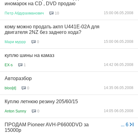
иномарок на CD , DVD продаю
15:00 06.05.2008
Петр
Абдурахманович
10
кому можно продать акпп U441E-02A для
двигателя 2NZ без заднего хода?
15:00 06.05.2008
Мари
муррр
0
куплю шины на камаз
14:42 06.05.2008
EX-s
1
Авторазбор
14:35 06.05.2008
bloo[d]
0
Куплю летнюю резину 205/60/15
14:05 06.05.2008
Anton Sunny
0
ПРОДАМ Pioneer AVH-P6600DVD за
...
6
15000р