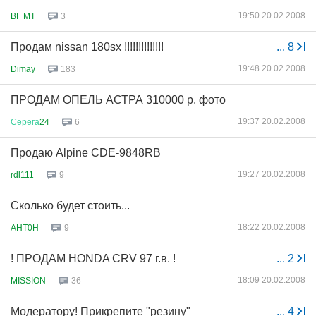
19:50 20.02.2008
BF MT
3
Продам nissan 180sx !!!!!!!!!!!!!!
...
8
19:48 20.02.2008
Dimay
183
ПРОДАМ ОПЕЛЬ АСТРА 310000 р. фото
19:37 20.02.2008
Серега
24
6
Продаю Alpine CDE-9848RB
19:27 20.02.2008
rdl111
9
Сколько будет стоить...
18:22 20.02.2008
AHT0H
9
! ПРОДАМ HONDA CRV 97 г.в. !
...
2
18:09 20.02.2008
MISSION
36
Модератору! Прикрепите "резину"
...
4