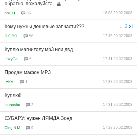
обратно, пожалуйста.
18:03 20.02.2008
pol111
86
Кому нужны дешевые запчасти???
...
3
17:46 20.02.2008
D.E.P.O.
56
Куплю магнитолу мр3 или двд
17:41 20.02.2008
LazyC
а
t
6
Продам мафон MP3
17:37 20.02.2008
-AKA-
1
Куплю!!!
17:31 20.02.2008
manasha
2
СУБАРУ: нужен ЛЯМДА Зонд
17:28 20.02.2008
Oleg N M
9