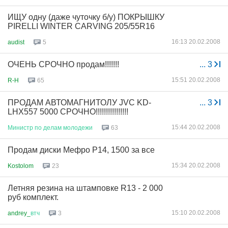
ИЩУ одну (даже чуточку б/у) ПОКРЫШКУ
PIRELLI WINTER CARVING 205/55R16
16:13 20.02.2008
audist
5
ОЧЕНЬ СРОЧНО продам!!!!!!!
...
3
15:51 20.02.2008
R-H
65
ПРОДАМ АВТОМАГНИТОЛУ JVC KD-
...
3
LHX557 5000 СРОЧНО!!!!!!!!!!!!!!!!
15:44 20.02.2008
Министр
по
делам
молодежи
63
Продам диски Мефро Р14, 1500 за все
15:34 20.02.2008
Kostolom
23
Летняя резина на штамповке R13 - 2 000
руб комплект.
15:10 20.02.2008
andrey_
втч
3