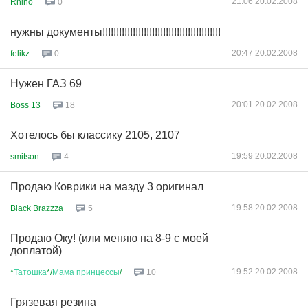
21:06 20.02.2008
Rhino
0
нужны документы!!!!!!!!!!!!!!!!!!!!!!!!!!!!!!!!!!!!!!!!!!!
20:47 20.02.2008
felikz
0
Нужен ГАЗ 69
20:01 20.02.2008
Boss 13
18
Хотелось бы классику 2105, 2107
19:59 20.02.2008
smitson
4
Продаю Коврики на мазду 3 оригинал
19:58 20.02.2008
Black Brazzza
5
Продаю Оку! (или меняю на 8-9 с моей
доплатой)
19:52 20.02.2008
*
Татошка
*/
Мама
принцессы
/
10
Грязевая резина