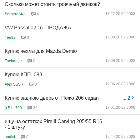
Сколько может стоить троечный движок?
17:22 20.02.2008
SergereAKa
6
VW Passat 02 г.в. ПРОДАЖА
17:08 20.02.2008
free88
0
Куплю чехлы для Mazda Demio
17:06 20.02.2008
Exchange
0
Куплю КПП -083
17:06 20.02.2008
Alex SSSR
0
Куплю заднюю дверь от Пежо 206 седан
...
2
17:01 20.02.2008
I) E I-I 700
39
ищу на остатках Pirelli Carving 205/55 R16
- 1 штуку
16:44 20.02.2008
audist
0