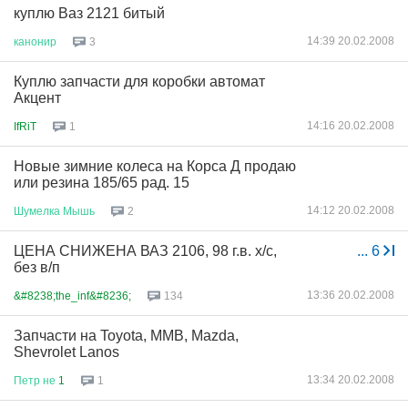
куплю Ваз 2121 битый
14:39 20.02.2008
канонир
3
Куплю запчасти для коробки автомат
Акцент
14:16 20.02.2008
IfRiT
1
Новые зимние колеса на Корса Д продаю
или резина 185/65 рад. 15
14:12 20.02.2008
Шумелка
Мышь
2
ЦЕНА СНИЖЕНА ВАЗ 2106, 98 г.в. х/с,
...
6
без в/п
13:36 20.02.2008
&#8238;the_inf&#8236;
134
Запчасти на Toyota, MMB, Mazda,
Shevrolet Lanos
13:34 20.02.2008
Петр
не
1
1