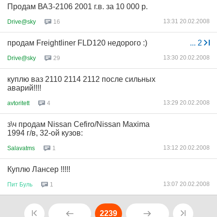
Продам ВАЗ-2106 2001 г.в. за 10 000 р.
13:31 20.02.2008
Drive@sky
16
продам Freightliner FLD120 недорого :)
...
2
13:30 20.02.2008
Drive@sky
29
куплю ваз 2110 2114 2112 после сильных
аварий!!!!
13:29 20.02.2008
avtoritett
4
з\ч продам Nissan Cefiro/Nissan Maxima
1994 г/в, 32-ой кузов:
13:12 20.02.2008
Salavatms
1
Куплю Лансер !!!!!
13:07 20.02.2008
Пит
Буль
1
2239