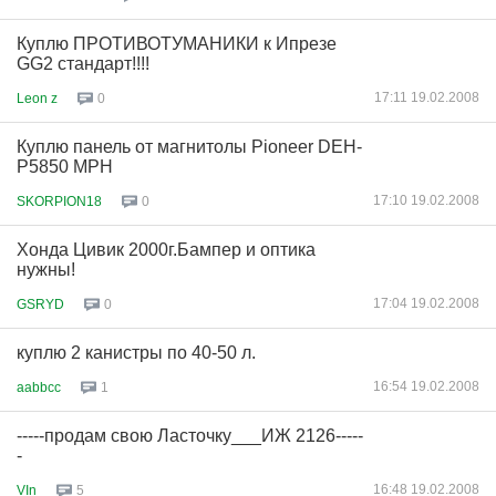
Куплю ПРОТИВОТУМАНИКИ к Ипрезе
GG2 стандарт!!!!
17:11 19.02.2008
Leon z
0
Куплю панель от магнитолы Pioneer DEH-
P5850 MPH
17:10 19.02.2008
SKORPION18
0
Хонда Цивик 2000г.Бампер и оптика
нужны!
17:04 19.02.2008
GSRYD
0
куплю 2 канистры по 40-50 л.
16:54 19.02.2008
aabbcc
1
-----продам свою Ласточку___ИЖ 2126-----
-
16:48 19.02.2008
VIn
5