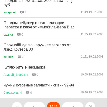
Продается ГАЗ-31105. 2004 г. 130 тыщ.
руб.
11:49 19.02.2008
scorpion\'
3
Продам пейджер от сигнализации
Inspector и ключ от иммобилайзера Blac
11:35 19.02.2008
swarka
0
Срочно!!!! куплю наружнее зеркало от
Лэнд Крузера 80
11:11 19.02.2008
kongo5
2
Куплю битые иномарки
10:50 19.02.2008
Андрей
_
Егорович
0
нужны кузовные запчасти к сивик 92-94
10:46 19.02.2008
СтраждущиЙ
0
2241