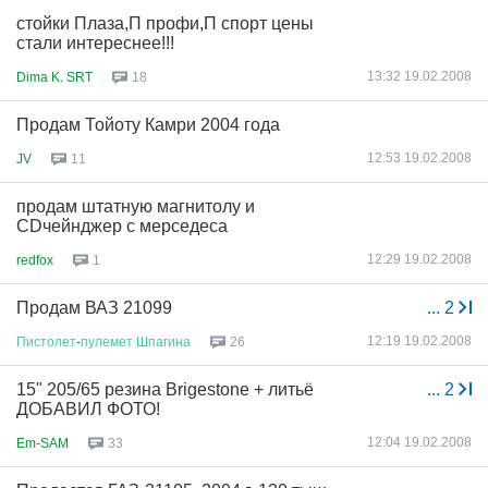
стойки Плаза,П профи,П спорт цены
стали интереснее!!!
13:32 19.02.2008
Dima K. SRT
18
Продам Тойоту Камри 2004 года
12:53 19.02.2008
JV
11
продам штатную магнитолу и
CDчейнджер с мерседеса
12:29 19.02.2008
redfox
1
Продам ВАЗ 21099
...
2
12:19 19.02.2008
Пистолет
-
пулемет
Шпагина
26
15" 205/65 резина Brigestone + литьё
...
2
ДОБАВИЛ ФОТО!
12:04 19.02.2008
Em-SAM
33