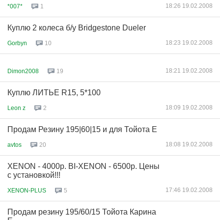
18:26 19.02.2008
*007*
1
Куплю 2 колеса б/у Bridgestone Dueler
18:23 19.02.2008
Gorbyn
10
18:21 19.02.2008
Dimon2008
19
Куплю ЛИТЬЕ R15, 5*100
18:09 19.02.2008
Leon z
2
Продам Резину 195|60|15 и для Тойота Е
18:08 19.02.2008
avtos
20
XENON - 4000р. BI-XENON - 6500р. Цены
с установкой!!!
17:46 19.02.2008
XENON-PLUS
5
Продам резину 195/60/15 Тойота Карина