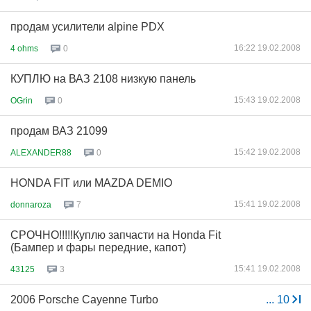
продам усилители alpine PDX
16:22 19.02.2008
4 ohms
0
КУПЛЮ на ВАЗ 2108 низкую панель
15:43 19.02.2008
OGrin
0
продам ВАЗ 21099
15:42 19.02.2008
ALEXANDER88
0
HONDA FIT или MAZDA DEMIO
15:41 19.02.2008
donnaroza
7
СРОЧНО!!!!!Куплю запчасти на Honda Fit
(Бампер и фары передние, капот)
15:41 19.02.2008
43125
3
2006 Porsche Cayenne Turbo
...
10