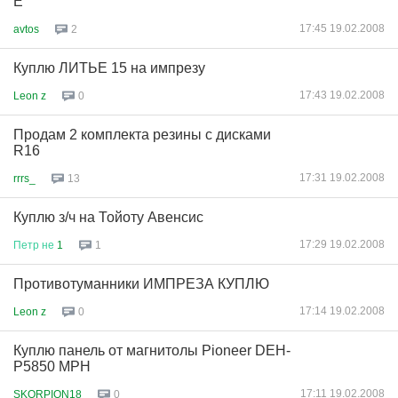
Е
17:45 19.02.2008
avtos
2
Куплю ЛИТЬЕ 15 на импрезу
17:43 19.02.2008
Leon z
0
Продам 2 комплекта резины с дисками
R16
17:31 19.02.2008
rrrs_
13
Куплю з/ч на Тойоту Авенсис
17:29 19.02.2008
Петр
не
1
1
Противотуманники ИМПРЕЗА КУПЛЮ
17:14 19.02.2008
Leon z
0
Куплю панель от магнитолы Pioneer DEH-
P5850 MPH
17:11 19.02.2008
SKORPION18
0