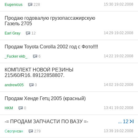
15:30 19.02.2008
Eugenicus
228
Продаю годовалую грузопассажирскую
Газель 2705
14:29 19.02.2008
Earl Gray
12
Продам Toyota Corolla 2002 год с Фото!!!!
14:22 19.02.2008
_Fucker ekb_
6
КОМПЛЕКТ НОВОЙ РЕЗИНЫ
215/60/R16. 89122858807.
14:02 19.02.2008
andrew005
0
Продам Хенде Гетц 2005 (красный)
13:41 19.02.2008
HKM
0
-= ПРОДАМ ЗАПЧАСТИ ПО ВАЗУ =-
...
12
13:39 19.02.2008
С
e
рг
y
н
ca
н
279