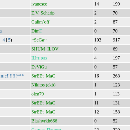
ivanesco
14
199
E.V. Scharip
2
70
Galim`off
2
87
ца
Dim
Т
0
70
|
4
|
5
)
~SeGa~
103
917
SHUM_ILOV
0
69
Штирля
4
197
EvViGu
0
57
ие!!!!!!!***
StrEEt_MaC
16
268
Nikitos (ekb)
1
123
oleg79
1
113
)
StrEEt_MaC
11
131
StrEEt_MaC
12
158
Blashyrkh666
0
52
Санчез
-
Панчез
23
220