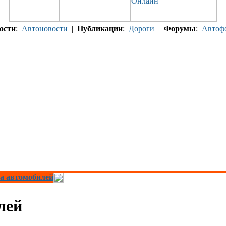
ости
:
Автоновости
|
Публикации
:
Дороги
|
Форумы
:
Автоф
а автомобилей
лей