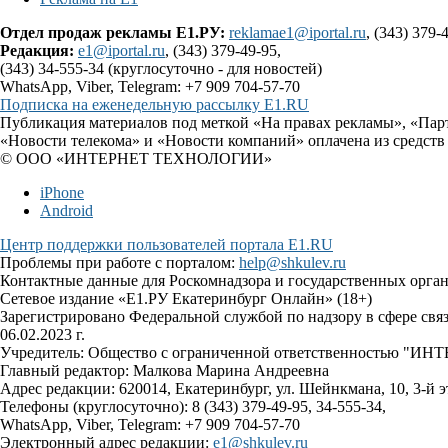
Отдел продаж рекламы Е1.РУ:
reklamae1@iportal.ru
, (343) 379-
Редакция:
e1@iportal.ru
, (343) 379-49-95,
(343) 34-555-34 (круглосуточно - для новостей)
WhatsApp, Viber, Telegram: +7 909 704-57-70
Подписка на еженедельную рассылку E1.RU
Публикация материалов под меткой «На правах рекламы», «Пар
«Новости телекома» и «Новости компаний» оплачена из средств
© ООО «ИНТЕРНЕТ ТЕХНОЛОГИИ»
iPhone
Android
Центр поддержки пользователей портала E1.RU
Проблемы при работе с порталом:
help@shkulev.ru
Контактные данные для Роскомнадзора и государственных орга
Сетевое издание «Е1.РУ Екатеринбург Онлайн» (18+)
Зарегистрировано Федеральной службой по надзору в сфере св
06.02.2023 г.
Учредитель: Общество с ограниченной ответственностью 
Главный редактор: Малкова Марина Андреевна
Адрес редакции: 620014, Екатеринбург, ул. Шейнкмана, 10, 3-й э
Телефоны (круглосуточно): 8 (343) 379-49-95, 34-555-34,
WhatsApp, Viber, Telegram: +7 909 704-57-70
Электронный адрес редакции:
e1@shkulev.ru