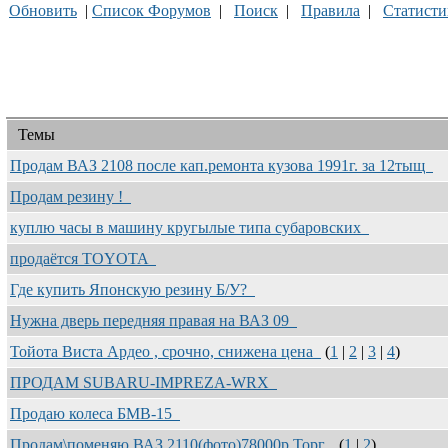
Обновить
|
Список Форумов
|
Поиск
|
Правила
|
Статисти
Темы
Продам ВАЗ 2108 после кап.ремонта кузова 1991г. за 12тыщ
Продам резину !
куплю часы в машину кругылые типа субаровских
продаётся TOYOTA
Где купить Японскую резину Б/У?
Нужна дверь передняя правая на ВАЗ 09
Тойота Виста Ардео , срочно, снижена цена
(
1
|
2
|
3
|
4
)
ПРОДАМ SUBARU-IMPREZA-WRX
Продаю колеса БМВ-15
Продам\поменяю ВАЗ 2110(фото)78000р.Торг.
(
1
|
2
)