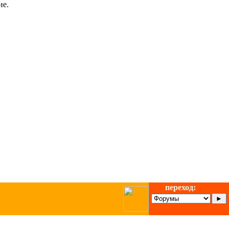
ие.
переход: