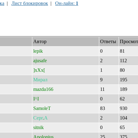
ка
|
Лист блокировок
|
Он-лайн:
1
Автор
Ответы
Просмот
lepik
0
81
ajusafe
2
112
]xXx[
1
80
Мирал
9
195
mazda166
11
189
I^I
0
62
SamoleT
83
930
Серг
.
А
2
104
sitnik
0
65
Apolopius
25
375