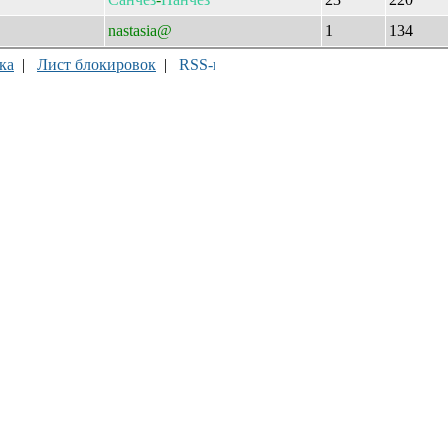
nastasia@
1
134
ка
|
Лист блокировок
|