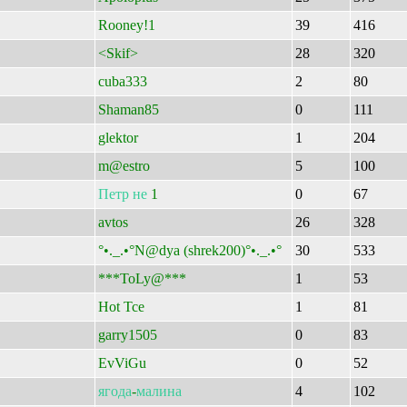
Rooney!1
39
416
<Skif>
28
320
cuba333
2
80
Shaman85
0
111
glektor
1
204
m@estro
5
100
Петр
не
1
0
67
avtos
26
328
°•._.•°N@dya (shrek200)°•._.•°
30
533
***ToLy@***
1
53
Hot Tce
1
81
garry1505
0
83
EvViGu
0
52
ягода
-
малина
4
102