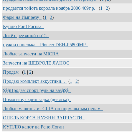
продается тойота королла ноябрь 2006 469т.р.
(
1
|
2
)
Фары на Импрезу
(
1
|
2
)
Куплю Ford Foсus2
Литё с реезиной на15
нужна панелька... Pioneer DEH-P5800MP
Любые запчасти на MICRA
Запчасти на ШЕВРОЛЕ ЛАНОС
Продам
(
1
|
2
)
Продаю комплект аккустики...
(
1
|
2
)
$$$Продам спорт руль на ваз$$$
Помогите, скрип задка (девятка)
Любые машины из США по нормальным ценам
ОПЕЛЬ КОРСА НУЖНЫ ЗАПЧАСТИ
КУПЛЮ капот на Рено Логан