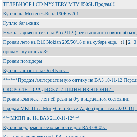
ТЕЛЕВИЗОР LCD MYSTERY MTV-850SL Продам!!!
Куплю на Mercedes-Benz 190E w201
Куплю багажник
Нужна задняя оптика на Ваз 2112,( рейстайлинг) нового образ
Продам лето на R16 Nokian 205/50/16 и на субарь еще.
(
1
|
2
|
3
продажа кузовных ЗЧ.
Продам помидоры
Куплю запчасти на Opel Korsa
******Продам Альтернативную оптику на ВАЗ 10-11-12 Передн
СКОРО ЛЕТО!!!! ДИСКИ И ШИНЫ ИЗ ЯПОНИИ
Продам комплект летней резины б/у в идеальном состоянии
Продам МКПП на Мицубиси Space Wagon (двигатель 2.0 GDI
***МКПП на На ВАЗ 2110-11-12***
Куплю вод. ремень безопасности для ВАЗ 08-09.
Кто доставляет авто из USA, отпишитесь