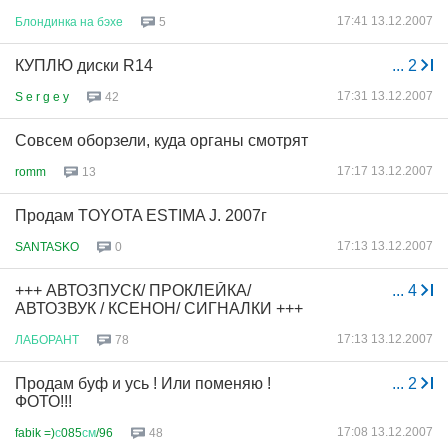
17:41 13.12.2007
Блондинка
на
бэхе
5
КУПЛЮ диски R14
...
2
17:31 13.12.2007
S e r g e y
42
Совсем оборзели, куда органы смотрят
17:17 13.12.2007
romm
13
Продам TOYOTA ESTIMA J. 2007г
17:13 13.12.2007
SANTASKO
0
+++ АВТОЗПУСК/ ПРОКЛЕЙКА/
...
4
АВТОЗВУК / КСЕНОН/ СИГНАЛКИ +++
17:13 13.12.2007
ЛАБОРАНТ
78
Продам буф и усь ! Или поменяю !
...
2
ФОТО!!!
17:08 13.12.2007
fabik =)
с
085
см
/96
48