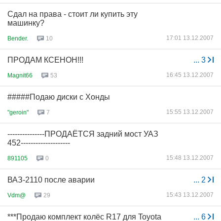
Сдал на права - стоит ли купить эту
машинку?
17:01 13.12.2007
Bender.
10
ПРОДАМ КСЕНОН!!!
...
3
16:45 13.12.2007
Magnit66
53
#####Подаю диски с Хонды
15:55 13.12.2007
"geroin"
7
---------------ПРОДАЁТСЯ задний мост УАЗ
452--------------------
15:48 13.12.2007
891105
0
ВАЗ-2110 после аварии
...
2
15:43 13.12.2007
Vdm@
29
***Продаю комплект колёс R17 для Toyota
...
6