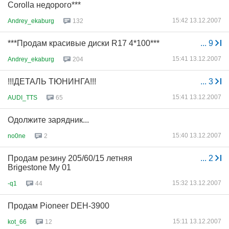
Corolla недорого***
15:42 13.12.2007
Andrey_ekaburg
132
***Продам красивые диски R17 4*100***
...
9
15:41 13.12.2007
Andrey_ekaburg
204
!!!ДЕТАЛЬ ТЮНИНГА!!!
...
3
15:41 13.12.2007
AUDI_TTS
65
Одолжите зарядник...
15:40 13.12.2007
no0ne
2
Продам резину 205/60/15 летняя
...
2
Brigestone My 01
15:32 13.12.2007
-q1
44
Продам Pioneer DEH-3900
15:11 13.12.2007
kot_66
12