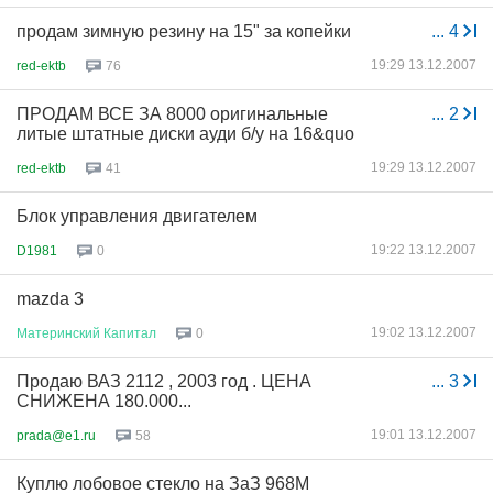
продам зимную резину на 15" за копейки
...
4
19:29 13.12.2007
red-ektb
76
ПРОДАМ ВСЕ ЗА 8000 оригинальные
...
2
литые штатные диски ауди б/у на 16&quo
19:29 13.12.2007
red-ektb
41
Блок управления двигателем
19:22 13.12.2007
D1981
0
mazda 3
19:02 13.12.2007
Материнский
Капитал
0
Продаю ВАЗ 2112 , 2003 год . ЦЕНА
...
3
СНИЖЕНА 180.000...
19:01 13.12.2007
prada@e1.ru
58
Куплю лобовое стекло на ЗаЗ 968М