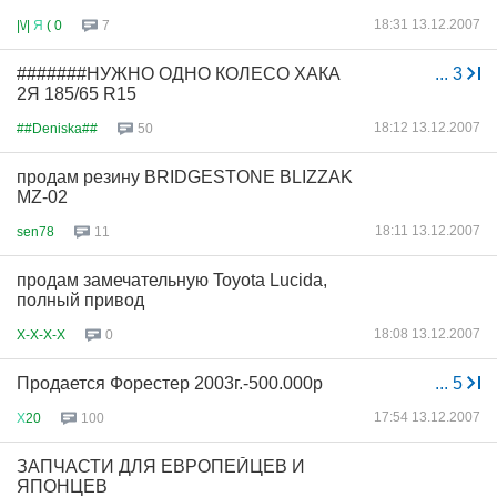
18:31 13.12.2007
|\/|
Я
( 0
7
#######НУЖНО ОДНО КОЛЕСО ХАКА
...
3
2Я 185/65 R15
18:12 13.12.2007
##Deniska##
50
продам резину BRIDGESTONE BLIZZAK
MZ-02
18:11 13.12.2007
sen78
11
продам замечательную Toyota Lucida,
полный привод
18:08 13.12.2007
X-X-X-X
0
Продается Форестер 2003г.-500.000р
...
5
17:54 13.12.2007
Х
20
100
ЗАПЧАСТИ ДЛЯ ЕВРОПЕЙЦЕВ И
ЯПОНЦЕВ