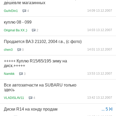
дешевле магазинных
14:09 13.12.2007
GuArDin1
4
куплю 08 - 099
14:03 13.12.2007
Original Ba XX ;)
2
Продается ВАЗ 21102, 2004 г.в., (с фото)
14:01 13.12.2007
chen3
0
+++++ Куплю R15/65/195 зиму на
диск.+++++
13:53 13.12.2007
Namikk
3
Все автозапчасти на SUBARU только
здесь
13:42 13.12.2007
VLADISLAV11
4
Диски R14 на хонду продам
...
5