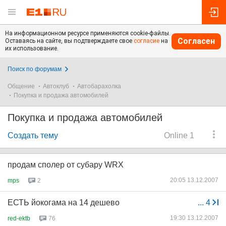
На информационном ресурсе применяются cookie-файлы.
Согласен
Оставаясь на сайте, вы подтверждаете свое
согласие
на
их использование.
Поиск по форумам
Общение
Автоклуб
Автобарахолка
Покупка и продажа автомобилей
Покупка и продажа автомобилей
Создать тему
Online 1
продам сполер от субару WRX
20:05 13.12.2007
mps
2
ЕСТЬ йокогама на 14 дешево
...
4
19:30 13.12.2007
red-ektb
76