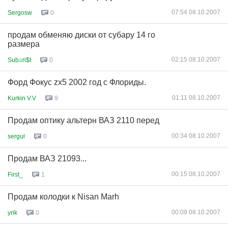
07:54 08.10.2007
Sergosw
0
продам обменяю диски от субару 14 го
размера
02:15 08.10.2007
Sub
а
ri$t
0
Форд Фокус zx5 2002 год с Флориды.
01:11 08.10.2007
Kurkin V.V
9
Продам оптику альтерн ВАЗ 2110 перед
00:34 08.10.2007
sergul
0
Продам ВАЗ 21093...
00:15 08.10.2007
First_
1
Продам колодки к Nisan Marh
00:09 08.10.2007
yrik
0