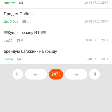
19:44 07.10.2007
suharev
0
Продам Соболь
19:06 07.10.2007
GooD Day
1
!!!!Куплю резину R16!!!!
18:16 07.10.2007
dsa66
0
арендую багажник на крышу
17:48 07.10.2007
:
ротвА
1
2473