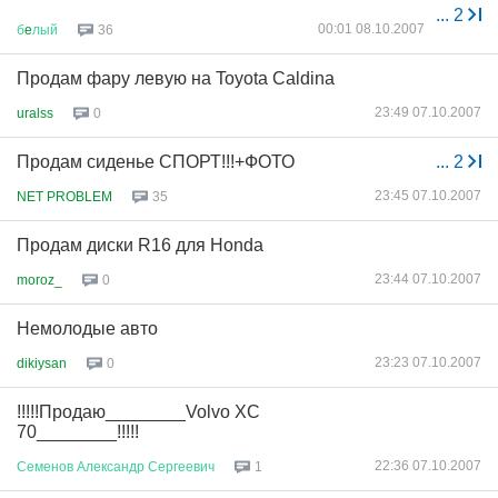
...
2
00:01 08.10.2007
б
e
лый
36
Продам фару левую на Toyota Caldina
23:49 07.10.2007
uralss
0
Продам сиденье СПОРТ!!!+ФОТО
...
2
23:45 07.10.2007
NET PROBLEM
35
Продам диски R16 для Honda
23:44 07.10.2007
moroz_
0
Немолодые авто
23:23 07.10.2007
dikiysan
0
!!!!!Продаю________Volvo XC
70________!!!!!
22:36 07.10.2007
Семенов
Александр
Сергеевич
1