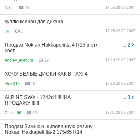
17:55 29.09.2007
Nik-it
20
куплю ксенон для дикана
17:25 29.09.2007
joji
1
Продам Nokian Hakkapeliitta 4 R15 в отл.
...
2
сост.
17:19 29.09.2007
Andrey_ekaburg
29
ХОЧУ БЕЛЫЕ ДИСКИ КАК В TAXI 4
17:16 29.09.2007
Alex 316
15
ALPINE SWX - 1242d !!!!!!!НА
...
3
ПРОДАЖУ!!!!!!!
17:01 29.09.2007
Chizh_66
50
Продам Зимнюю шипованную резину
Nokian Hakkapeliitta-2 175/65 R14