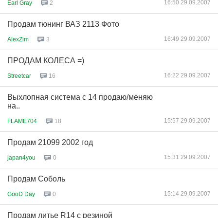
16:50 29.09.2007
Earl Gray
2
Продам тюнинг ВАЗ 2113 Фото
16:49 29.09.2007
AlexZim
3
ПРОДАМ КОЛЕСА =)
16:22 29.09.2007
Streetcar
16
Выхлопная система с 14 продаю/меняю
на..
15:57 29.09.2007
FLAME704
18
Продам 21099 2002 год
15:31 29.09.2007
japan4you
0
Продам Соболь
15:14 29.09.2007
GooD Day
0
Продам литье R14 с резиной