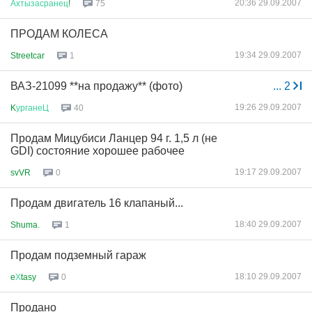
20:36 29.09.2007
Ахтызасранец
!
75
ПРОДАМ КОЛЕСА
19:34 29.09.2007
Streetcar
1
ВАЗ-21099 **на продажу** (фото)
...
2
19:26 29.09.2007
K
урганеЦ
40
Продам Мицубиси Ланцер 94 г. 1,5 л (не
GDI) состояние хорошее рабочее
19:17 29.09.2007
svVR
0
Продам двигатель 16 клапаный...
18:40 29.09.2007
Shuma.
1
Продам подземный гараж
18:10 29.09.2007
e
Х
tasy
0
Продано