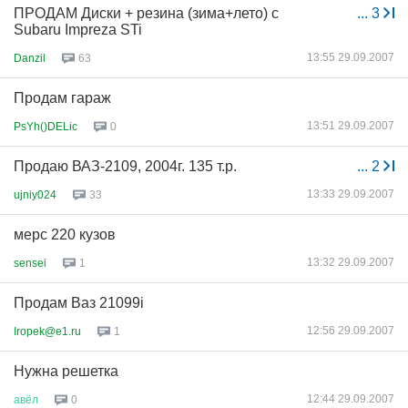
ПРОДАМ Диски + резина (зима+лето) с
...
3
Subaru Impreza STi
13:55 29.09.2007
Danzil
63
Продам гараж
13:51 29.09.2007
PsYh()DELic
0
Продаю ВАЗ-2109, 2004г. 135 т.р.
...
2
13:33 29.09.2007
ujniy024
33
мерс 220 кузов
13:32 29.09.2007
sensei
1
Продам Ваз 21099i
12:56 29.09.2007
Iropek@e1.ru
1
Нужна решетка
12:44 29.09.2007
авёл
0