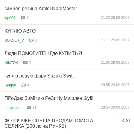
зимняя резина Amtel NordMaster
21:22 29.09.2007
ktp007
1
КУПЛЮ АВТО
21:11 29.09.2007
BOKSER_V
0
Люди ПОМОГИТЕ!!! Где КУПИТЬ?!
21:05 29.09.2007
NikiTOK
3
куплю левую фару Suzuki Swift
20:55 29.09.2007
Senpai
0
ПРоДаю ЗиМНию РеЗиНу Мишлен б/у!!!
20:54 29.09.2007
негрустин
11
ФОТО! УЖЕ СПЕША ПРОДАМ ТОЙОТА
...
4
СЕЛИКА (200 лс на РУЧКЕ)