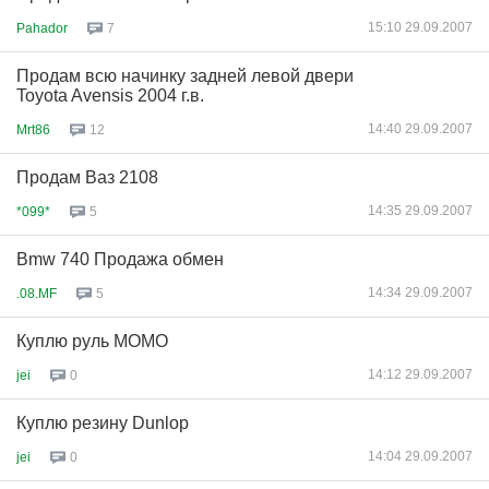
15:10 29.09.2007
Pahador
7
Продам всю начинку задней левой двери
Toyota Avensis 2004 г.в.
14:40 29.09.2007
Mrt86
12
Продам Ваз 2108
14:35 29.09.2007
*099*
5
Bmw 740 Продажа обмен
14:34 29.09.2007
.08.MF
5
Куплю руль MOMO
14:12 29.09.2007
jei
0
Куплю резину Dunlop
14:04 29.09.2007
jei
0