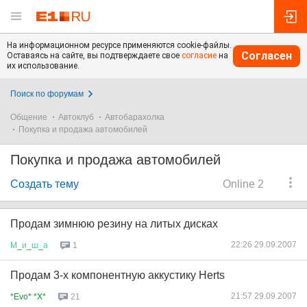
На информационном ресурсе применяются cookie-файлы.
Согласен
Оставаясь на сайте, вы подтверждаете свое
согласие
на
их использование.
Поиск по форумам
Общение
Автоклуб
Автобарахолка
Покупка и продажа автомобилей
Покупка и продажа автомобилей
Создать тему
Online 2
Продам зимнюю резину на литых дисках
22:26 29.09.2007
М
_
и
_
ш
_
а
1
Продам 3-х компонентную аккустику Herts
21:57 29.09.2007
*Evo* *X*
21