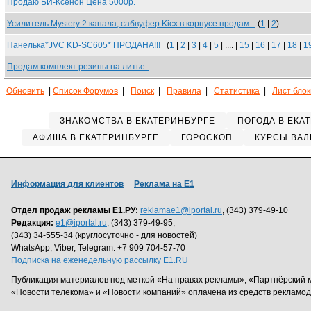
Продаю БИ-Ксенон Цена 5000р.
Усилитель Mystery 2 канала, сабвуфер Kicx в корпусе продам.
(
1
|
2
)
Панелька*JVC KD-SC605* ПРОДАНА!!!
(
1
|
2
|
3
|
4
|
5
| .... |
15
|
16
|
17
|
18
|
1
Продам комплект резины на литье
Обновить
|
Список Форумов
|
Поиск
|
Правила
|
Статистика
|
Лист бло
ЗНАКОМСТВА В ЕКАТЕРИНБУРГЕ
ПОГОДА В ЕКА
АФИША В ЕКАТЕРИНБУРГЕ
ГОРОСКОП
КУРСЫ ВАЛ
Информация для клиентов
Реклама на Е1
Отдел продаж рекламы Е1.РУ:
reklamae1@iportal.ru
, (343) 379-49-10
Редакция:
e1@iportal.ru
, (343) 379-49-95,
(343) 34-555-34 (круглосуточно - для новостей)
WhatsApp, Viber, Telegram: +7 909 704-57-70
Подписка на еженедельную рассылку E1.RU
Публикация материалов под меткой «На правах рекламы», «Партнёрский 
«Новости телекома» и «Новости компаний» оплачена из средств рекламо