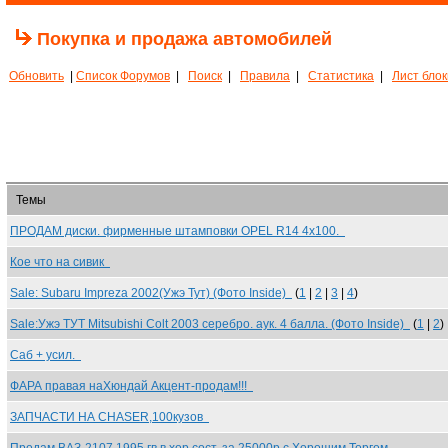
Покупка и продажа автомобилей
Обновить
|
Список Форумов
|
Поиск
|
Правила
|
Статистика
|
Лист бло
Темы
ПРОДАМ диски. фирменные штамповки OPEL R14 4x100.
Кое что на сивик
Sale: Subaru Impreza 2002(Ужэ Тут) (Фото Inside)
(
1
|
2
|
3
|
4
)
Sale:Ужэ ТУТ Mitsubishi Colt 2003 серебро. аук. 4 балла. (Фото Inside)
(
1
|
2
)
Саб + усил.
ФАРА правая наХюндай Акцент-продам!!!
ЗАПЧАСТИ НА CHASER,100кузов