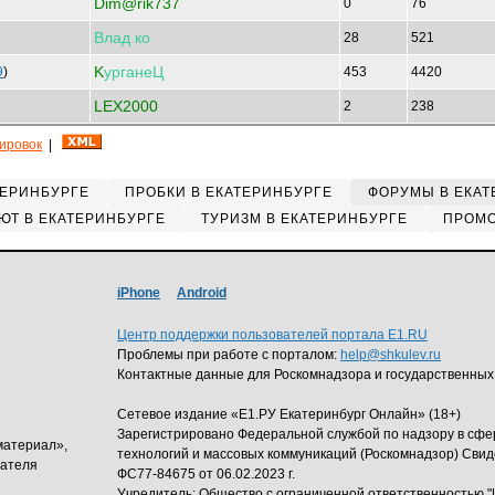
Dim@rik737
0
76
Влад
ко
28
521
K
урганеЦ
9
)
453
4420
LEX2000
2
238
кировок
|
ТЕРИНБУРГЕ
ПРОБКИ В ЕКАТЕРИНБУРГЕ
ФОРУМЫ В ЕКАТ
ЮТ В ЕКАТЕРИНБУРГЕ
ТУРИЗМ В ЕКАТЕРИНБУРГЕ
ПРОМО
iPhone
Android
Центр поддержки пользователей портала E1.RU
Проблемы при работе с порталом:
help@shkulev.ru
Контактные данные для Роскомнадзора и государственных
Сетевое издание «Е1.РУ Екатеринбург Онлайн» (18+)
Зарегистрировано Федеральной службой по надзору в сф
материал»,
технологий и массовых коммуникаций (Роскомнадзор) Свид
дателя
ФС77-84675 от 06.02.2023 г.
Учредитель: Общество с ограниченной ответственность