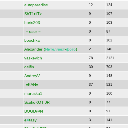
autoparadise
12
124
ShT1rliTz
9
107
boris203
0
103
-= user =-
0
87
boochka
0
102
Alexander (
Интеллект
-
фото
)
2
140
vaskevich
78
2121
delfin_
30
703
AndreyV
9
148
-=KAN=-
37
521
maruska1
0
160
ScukoKOT JR
0
77
BOGD@N
0
91
e
Х
tasy
3
141