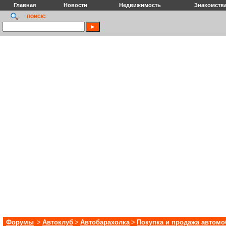
Главная
Новости
Недвижимость
Знакомств
поиск:
Форумы
>
Автоклуб
>
Автобарахолка
>
Покупка и продажа автом