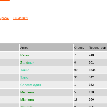
кировок
|
Он-лайн:
1
Автор
Ответы
Просмотров
Relay
7
248
Z
ел
ё
ный
0
101
Тагил
90
1534
Тагил
33
342
Совсем
один
1
152
Mishlena
5
120
Mishlena
18
166