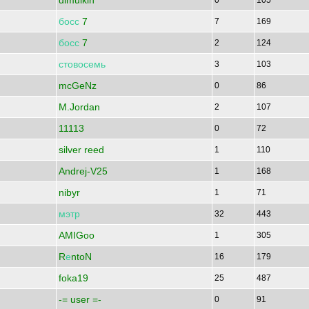
dimulkin
0
105
босс
7
7
169
босс
7
2
124
стовосемь
3
103
mcGeNz
0
86
M.Jordan
2
107
11113
0
72
silver reed
1
110
Andrej-V25
1
168
nibyr
1
71
мэтр
32
443
AMIGoo
1
305
R
е
ntoN
16
179
foka19
25
487
-= user =-
0
91