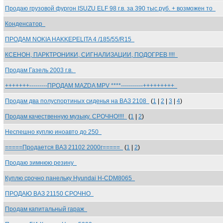
Продаю грузовой фургон ISUZU ELF 98 г.в. за 390 тыс.руб. + возможен то
Конденсатор
ПРОДАМ NOKIA HAKKEPELITA 4 /185/55/R15
КСЕНОН, ПАРКТРОНИКИ, СИГНАЛИЗАЦИИ, ПОДОГРЕВ !!!!
Продам Газель 2003 г.в.
+++++++---------ПРОДАМ MAZDA MPV ****-----------+++++++++
Продам два полуспортиных сиденья на ВАЗ 2108
(
1
|
2
|
3
|
4
)
Продам качественную музыку. СРОЧНО!!!!
(
1
|
2
)
Неспешно куплю иноавто до 250
=====Продается ВАЗ 21102 2000г=====
(
1
|
2
)
Продаю зимнюю резину
Куплю срочно панельку Hyundai H-CDM8065
ПРОДАЮ ВАЗ 21150 СРОЧНО
Продам капитальный гараж