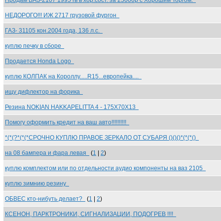
Продам ВАЗ-2107 1995 гв в хор.сост. за 25000р с Хорошим Торгом.
НЕДОРОГО!!! ИЖ 2717 грузовой фургон
ГАЗ- 31105 кон.2004 года, 136 л.с.
куплю печку в сборе
Продается Honda Logo
куплю КОЛПАК на Короллу.....R15...европейка....
ищу дифлектор на форика
Резина NOKIAN HAKKAPELITTA 4 - 175Х70Х13
Помогу оформить кредит на ваш авто!!!!!!!!!!
*(*(?*(*(*СРОЧНО КУПЛЮ ПРАВОЕ ЗЕРКАЛО ОТ СУБАРЯ ()()()*(*(*()
на 08 бампера и фара левая
(
1
|
2
)
куплю комплектом или по отдельности аудио компоненты на ваз 2105
куплю зимнию резину
ОБВЕС кто-нибуть делает?
(
1
|
2
)
КСЕНОН, ПАРКТРОНИКИ, СИГНАЛИЗАЦИИ, ПОДОГРЕВ !!!!