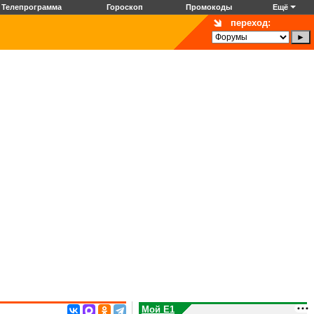
Телепрограмма
Гороскоп
Промокоды
Ещё
переход:
Мой E1