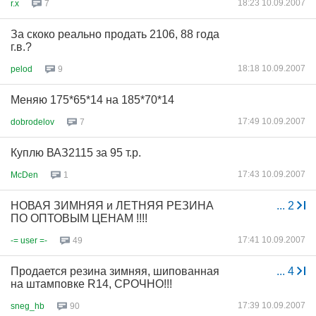
18:23 10.09.2007
r.x
7
За скоко реально продать 2106, 88 года
г.в.?
18:18 10.09.2007
pelod
9
Меняю 175*65*14 на 185*70*14
17:49 10.09.2007
dobrodelov
7
Куплю ВАЗ2115 за 95 т.р.
17:43 10.09.2007
McDen
1
НОВАЯ ЗИМНЯЯ и ЛЕТНЯЯ РЕЗИНА
...
2
ПО ОПТОВЫМ ЦЕНАМ !!!!
17:41 10.09.2007
-= user =-
49
Продается резина зимняя, шипованная
...
4
на штамповке R14, СРОЧНО!!!
17:39 10.09.2007
sneg_hb
90