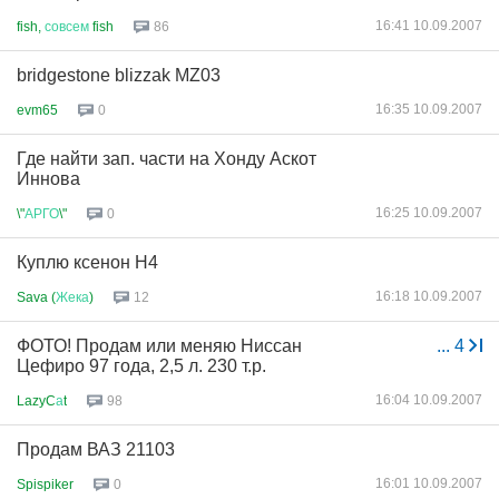
16:41 10.09.2007
fish,
совсем
fish
86
bridgestone blizzak MZ03
16:35 10.09.2007
evm65
0
Где найти зап. части на Хонду Аскот
Иннова
16:25 10.09.2007
\"
АРГО
\"
0
Куплю ксенон H4
16:18 10.09.2007
Sava (
Жека
)
12
ФОТО! Продам или меняю Ниссан
...
4
Цефиро 97 года, 2,5 л. 230 т.р.
16:04 10.09.2007
LazyC
а
t
98
Продам ВАЗ 21103
16:01 10.09.2007
Spispiker
0