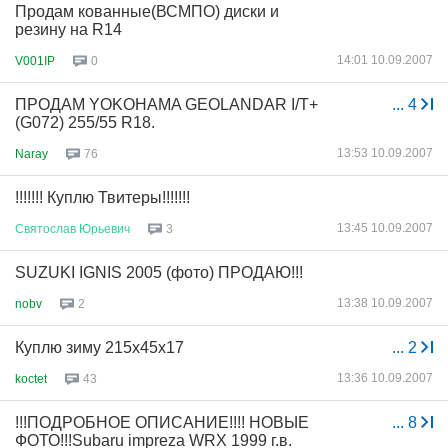
Продам кованные(ВСМПО) диски и
резину на R14
14:01 10.09.2007
V001IP
0
ПРОДАМ YOKOHAMA GEOLANDAR I/T+
...
4
(G072) 255/55 R18.
13:53 10.09.2007
Naray
76
!!!!!!! Куплю Твитеры!!!!!!!
13:45 10.09.2007
Святослав
Юрьевич
3
SUZUKI IGNIS 2005 (фото) ПРОДАЮ!!!
13:38 10.09.2007
nobv
2
Куплю зиму 215х45х17
...
2
13:36 10.09.2007
koctet
43
!!!ПОДРОБНОЕ ОПИСАНИЕ!!!! НОВЫЕ
...
8
ФОТО!!!Subaru impreza WRX 1999 г.в.