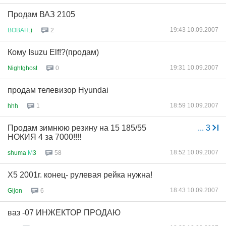
Продам ВАЗ 2105
19:43 10.09.2007
ВОВАН
:)
2
Кому Isuzu Elf!?(продам)
19:31 10.09.2007
Nightghost
0
продам телевизор Hyundai
18:59 10.09.2007
hhh
1
Продам зимнюю резину на 15 185/55
...
3
НОКИЯ 4 за 7000!!!!
18:52 10.09.2007
shuma
М
3
58
Х5 2001г. конец- рулевая рейка нужна!
18:43 10.09.2007
Gijon
6
ваз -07 ИНЖЕКТОР ПРОДАЮ