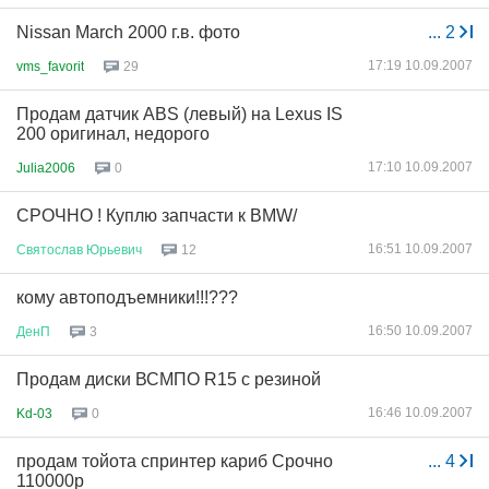
Nissan March 2000 г.в. фото
...
2
17:19 10.09.2007
vms_favorit
29
Продам датчик ABS (левый) на Lexus IS
200 оригинал, недорого
17:10 10.09.2007
Julia2006
0
СРОЧНО ! Куплю запчасти к BMW/
16:51 10.09.2007
Святослав
Юрьевич
12
кому автоподъемники!!!???
16:50 10.09.2007
ДенП
3
Продам диски ВСМПО R15 с резиной
16:46 10.09.2007
Kd-03
0
продам тойота спринтер кариб Срочно
...
4
110000р