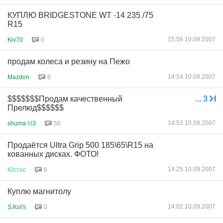
КУПЛЮ BRIDGESTONE WT -14 235 /75
R15
15:56 10.09.2007
Kiv70
0
продам колеса и резину на Пежо
14:54 10.09.2007
Mazdon
6
$$$$$$$Продам качественный
...
3
Прелюд$$$$$$
14:53 10.09.2007
shuma
М
3
56
Продаётся Ultra Grip 500 185\65\R15 на
кованных дисках. ФОТО!
14:25 10.09.2007
Юстас
6
Куплю магнитолу
14:02 10.09.2007
S.Kol's
0