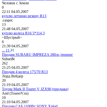
Человек
с
Земли
0
22:11 04.05.2007
куплю летнюю резину R13
.casper.
13
21:48 04.05.2007
куплю колеса R16 5*114,3
~
Шустрый
~
6
21:39 04.05.2007
...
11
Продам SUBARU IMPREZA 280лс,тюнинг
Sub
а
ri$t
262
21:25 04.05.2007
Продам 4 колеса 175/70 R13
Лорд
Вейдер
20
21:19 04.05.2007
Toyota Mark II Tourer V JZX90 (продажа)
And (TourerV.ru)
10
21:10 04.05.2007
Продам САБ 1100Вт SONY Xplod