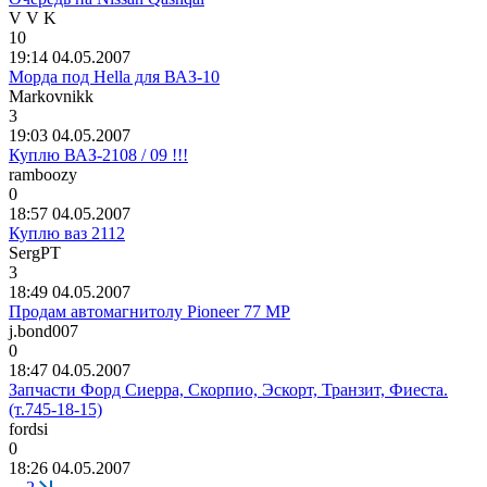
V V K
10
19:14 04.05.2007
Морда под Hella для ВАЗ-10
Markovnikk
3
19:03 04.05.2007
Куплю ВАЗ-2108 / 09 !!!
ramboozy
0
18:57 04.05.2007
Куплю ваз 2112
SergPT
3
18:49 04.05.2007
Продам автомагнитолу Pioneer 77 MP
j.bond007
0
18:47 04.05.2007
Запчасти Форд Сиерра, Скорпио, Эскорт, Транзит, Фиеста.
(т.745-18-15)
fordsi
0
18:26 04.05.2007