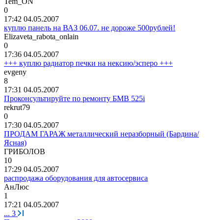
Tem_ON
0
17:42 04.05.2007
куплю панель на ВАЗ 06.07. не дороже 500рублей!
Elizaveta_rabota_onlain
0
17:36 04.05.2007
+++ куплю радиатор печки на нексию/эсперо +++
evgeny
8
17:31 04.05.2007
Проконсультируйте по ремонту БМВ 525i
rekrut79
0
17:30 04.05.2007
ПРОДАМ ГАРАЖ металлический неразборный (Бардина/
Ясная)
ГРИБОЛОВ
10
17:29 04.05.2007
распродажа оборудования для автосервиса
АнЛюс
1
17:21 04.05.2007
...
3