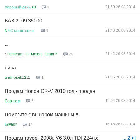
21:59 26.08.2014
Хороший
день
+8
3
ВАЗ 2109 35000
21:43 26.08.2014
M
ЧС
мониторинг
9
...
21:42 26.08.2014
~Pomeha~ FF_Motors_Team™
20
нива
21:05 26.08.2014
andr-bibik1211
1
Продам Honda CR-V 2010 год - продан
19:04 26.08.2014
Capka
зм
6
Помогите с выбором машины!!!
16:45 26.08.2014
Б
@ndit
14
Продам таурег 2008г. V6 3.0л TDI 224л.с
...
2