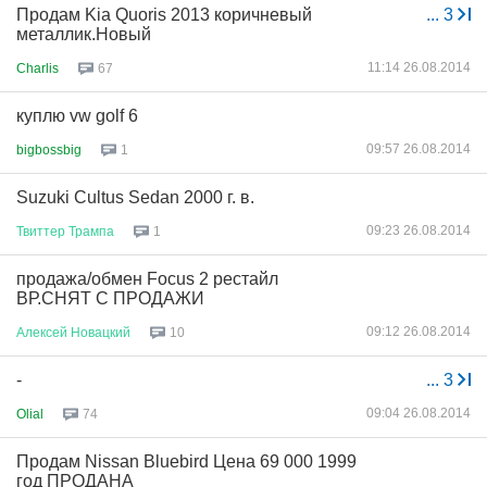
Продам Kia Quoris 2013 коричневый
...
3
металлик.Новый
11:14 26.08.2014
Charlis
67
куплю vw golf 6
09:57 26.08.2014
bigbossbig
1
Suzuki Cultus Sedan 2000 г. в.
09:23 26.08.2014
Твиттер
Трампа
1
продажа/обмен Focus 2 рестайл
ВР.СНЯТ С ПРОДАЖИ
09:12 26.08.2014
Алексей
Новацкий
10
-
...
3
09:04 26.08.2014
Olial
74
Продам Nissan Bluebird Цена 69 000 1999
год ПРОДАНА