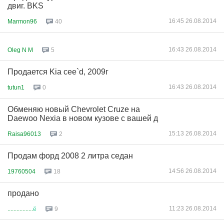
двиг. BKS
16:45 26.08.2014
Marmon96
40
16:43 26.08.2014
Oleg N M
5
Продается Kia cee`d, 2009г
16:43 26.08.2014
tutun1
0
Обменяю новый Chevrolet Cruze на
Daewoo Nexia в новом кузове с вашей д
15:13 26.08.2014
Raisa96013
2
Продам форд 2008 2 литра седан
14:56 26.08.2014
19760504
18
продано
11:23 26.08.2014
.................
ё
9