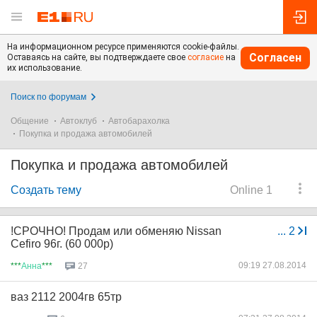
На информационном ресурсе применяются cookie-файлы.
Согласен
Оставаясь на сайте, вы подтверждаете свое
согласие
на
их использование.
Поиск по форумам
Общение
Автоклуб
Автобарахолка
Покупка и продажа автомобилей
Покупка и продажа автомобилей
Создать тему
Online 1
!СРОЧНО! Продам или обменяю Nissan
...
2
Cefiro 96г. (60 000р)
09:19 27.08.2014
***
Анна
***
27
ваз 2112 2004гв 65тр