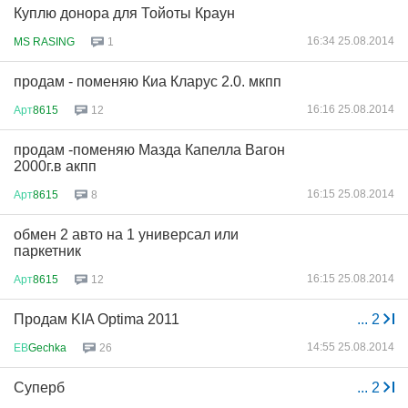
Куплю донора для Тойоты Краун
16:34 25.08.2014
MS RASING
1
продам - поменяю Киа Кларус 2.0. мкпп
16:16 25.08.2014
Арт
8615
12
продам -поменяю Мазда Капелла Вагон
2000г.в акпп
16:15 25.08.2014
Арт
8615
8
обмен 2 авто на 1 универсал или
паркетник
16:15 25.08.2014
Арт
8615
12
Продам KIA Optima 2011
...
2
14:55 25.08.2014
ЕВ
Gechka
26
Суперб
...
2