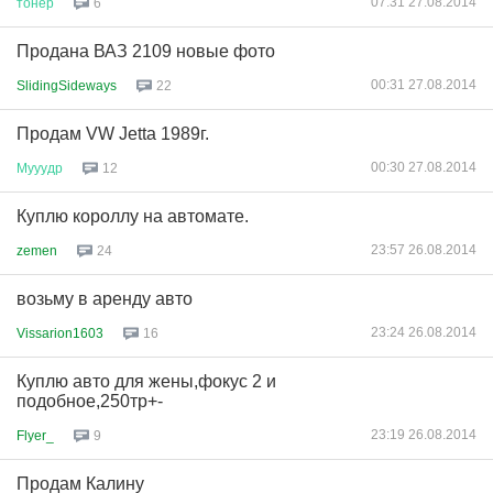
07:31 27.08.2014
тонер
6
Продана ВАЗ 2109 новые фото
00:31 27.08.2014
SlidingSideways
22
Продам VW Jetta 1989г.
00:30 27.08.2014
Мууудр
12
Куплю короллу на автомате.
23:57 26.08.2014
zemen
24
возьму в аренду авто
23:24 26.08.2014
Vissarion1603
16
Куплю авто для жены,фокус 2 и
подобное,250тр+-
23:19 26.08.2014
Flyer_
9
Продам Калину