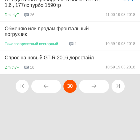
1.6 , 177лс турбо 1590тр
11:00 19.03.2018
DmitriyF
26
Обменяю или продам фронтальный
погрузчик
10:59 19.03.2018
Тяжелозаряженый
векторный
бозо
...
1
Спрос на новый GT-R 2016 дорестайл
10:59 19.03.2018
DmitriyF
16
30