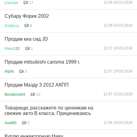
11:09 19.03.2018
учасник
17
Субару Форик 2002
11:09 19.03.2018
ИзЩенц
8
Продам киа сид JD
11:07 19.03.2018
Иван
132
1
Продам mitsubishi carisma 1999 г.
11:07 19.03.2018
Pij0N
3
Продам Мазду 3 2012 АКПП
11:07 19.03.2018
Bonderos04
10
Товарищи, расскажите по ценникам на
свежие авто B класса. Прицениваюсь
11:06 19.03.2018
Audi80
2
Куплю инжекторную Ниву.