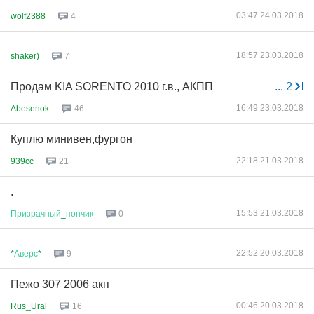
03:47 24.03.2018
wolf2388
4
18:57 23.03.2018
shaker)
7
Продам KIA SORENTO 2010 г.в., АКПП
...
2
16:49 23.03.2018
Abesenok
46
Куплю минивен,фургон
22:18 21.03.2018
939cc
21
.
15:53 21.03.2018
Призрачный
_
пончик
0
22:52 20.03.2018
*
Аверс
*
9
Пежо 307 2006 акп
00:46 20.03.2018
Rus_Ural
16