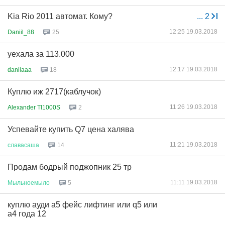
Kia Rio 2011 автомат. Кому?
...
2
12:25 19.03.2018
Daniil_88
25
уехала за 113.000
12:17 19.03.2018
danilaaa
18
Куплю иж 2717(каблучок)
11:26 19.03.2018
Alexander Tl1000S
2
Успевайте купить Q7 цена халява
11:21 19.03.2018
славасаша
14
Продам бодрый поджопник 25 тр
11:11 19.03.2018
Мыльноемыло
5
куплю ауди а5 фейс лифтинг или q5 или
а4 года 12