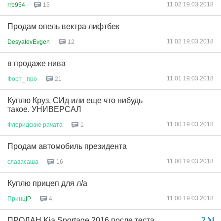
11:02 19.03.2018
rrb954
15
Продам опель вектра лифтбек
11:02 19.03.2018
DesyatovEvgen
12
в продаже нива
11:01 19.03.2018
Форт
_
про
21
Куплю Круз, СИд или еще что нибудь
такое. УНИВЕРСАЛ
11:00 19.03.2018
Флоридские
рачата
1
Продам автомобиль президента
11:00 19.03.2018
славасаша
16
Куплю прицеп для л/а
11:00 19.03.2018
Принц
IP
4
ПРОДАН Kia Sportage 2016 после теста ,
...
2