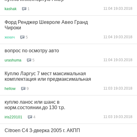
11:04 19.03.2018
kashak
1
Форд Ренджер Шевроле Авео Гранд
Чироки
11:04 19.03.2018
жекич
5
вопрос по осмотру авто
11:04 19.03.2018
urashuma
5
Куплю Ларгус 7 мест максимальная
комплектация или предмаксимальная
11:03 19.03.2018
hellow
9
куплю ланос или шанс в
норм.состоянии.до 130 т.р.
11:03 19.03.2018
iris220101
4
Citroen C4 3-дверка 2005 г. АКПП