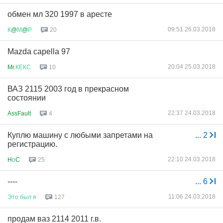
обмен мл 320 1997 в аресте
09:51 26.03.2018
К
@
М
@
Р
20
Mazda capella 97
20:04 25.03.2018
Mr.
КЕКС
10
ВАЗ 2115 2003 год в прекрасном
состоянии
22:37 24.03.2018
AssFault
4
Куплю машину с любыми запретами на
...
2
регистрацию.
22:10 24.03.2018
H
о
C
25
----
...
6
11:06 24.03.2018
Это
был
я
127
продам ваз 2114 2011 г.в.