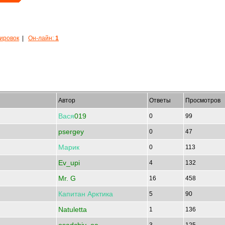
кировок
|
Он-лайн:
1
Автор
Ответы
Просмотров
Вася
019
0
99
psergey
0
47
Марик
0
113
Ev_upi
4
132
Mr. G
16
458
Капитан
Арктика
5
90
Natuletta
1
136