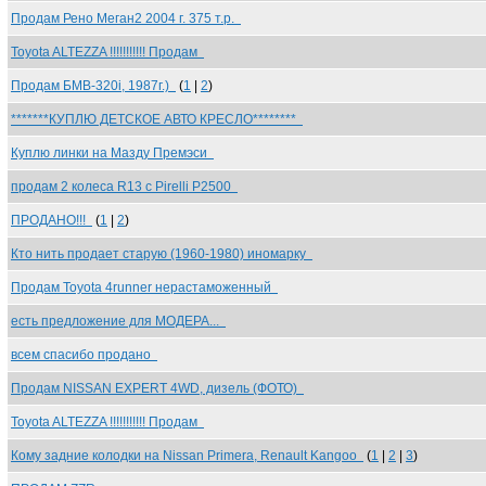
Продам Рено Меган2 2004 г. 375 т.р.
Toyota ALTEZZA !!!!!!!!!!! Продам
Продам БМВ-320i, 1987г.)
(
1
|
2
)
*******КУПЛЮ ДЕТСКОЕ АВТО КРЕСЛО********
Куплю линки на Мазду Премэси
продам 2 колеса R13 c Pirelli P2500
ПРОДАНО!!!
(
1
|
2
)
Кто нить продает старую (1960-1980) иномарку
Продам Toyota 4runner нерастаможенный
есть предложение для МОДЕРА...
всем спасибо продано
Продам NISSAN EXPERT 4WD, дизель (ФОТО)
Toyota ALTEZZA !!!!!!!!!!! Продам
Кому задние колодки на Nissan Primera, Renault Kangoo
(
1
|
2
|
3
)