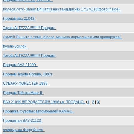
Продам ВАЗ 21103, 2002 г.в.
Колеса:лето-Barum Brilliantis на станд.дисках 175/70/13(фото inside)
Продам ваз 21043
Toyota ALTEZZA !!!!!!!!!!! Продам
Люди!!! Пишите в теме, please, машина нормальная или праворукая!
Куплю усилок
Toyota ALTEZZA !!!!!!!!!!! Продам
Продам ВАЗ-21099
Продам Toyota Corolla, 1997г
СУБАРУ ФОРЕСТЕР 1998
Продам Tайота Марк II
ВАЗ 21099 !!!ПРОДАЕТСЯ!!! 1996 г.в. ПРОДАНО
(
1
|
2
|
3
)
Продажа грузовых автомобилей КАМАЗ.
Продается ВАЗ-21123
очередь на Форд Фокус