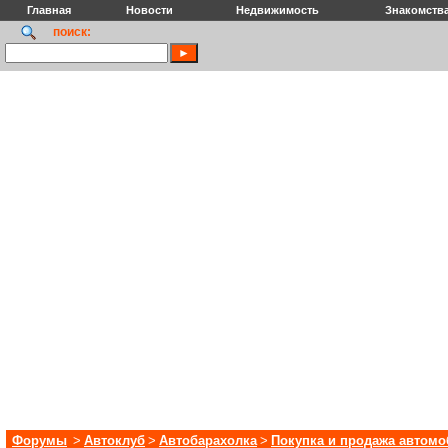
Главная
Новости
Недвижимость
Знакомств
поиск:
Форумы
>
Автоклуб
>
Автобарахолка
>
Покупка и продажа автом