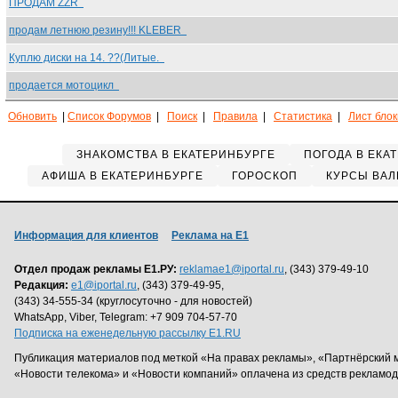
ПРОДАМ ZZR
продам летнюю резину!!! KLEBER
Куплю диски на 14. ??(Литые.
продается мотоцикл
Обновить
|
Список Форумов
|
Поиск
|
Правила
|
Статистика
|
Лист бло
ЗНАКОМСТВА В ЕКАТЕРИНБУРГЕ
ПОГОДА В ЕКА
АФИША В ЕКАТЕРИНБУРГЕ
ГОРОСКОП
КУРСЫ ВАЛ
Информация для клиентов
Реклама на Е1
Отдел продаж рекламы Е1.РУ:
reklamae1@iportal.ru
, (343) 379-49-10
Редакция:
e1@iportal.ru
, (343) 379-49-95,
(343) 34-555-34 (круглосуточно - для новостей)
WhatsApp, Viber, Telegram: +7 909 704-57-70
Подписка на еженедельную рассылку E1.RU
Публикация материалов под меткой «На правах рекламы», «Партнёрский 
«Новости телекома» и «Новости компаний» оплачена из средств рекламо