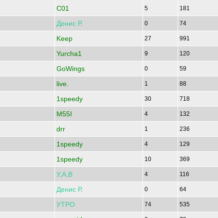
C01
5
181
Денис
Р
.
0
74
Keep
27
991
Yurcha1
9
120
GoWings
0
59
live.
1
88
1speedy
30
718
M55I
4
132
drr
1
236
1speedy
4
129
1speedy
10
369
У
.
А
.
В
4
116
Денис
Р
.
0
64
УТРО
74
535