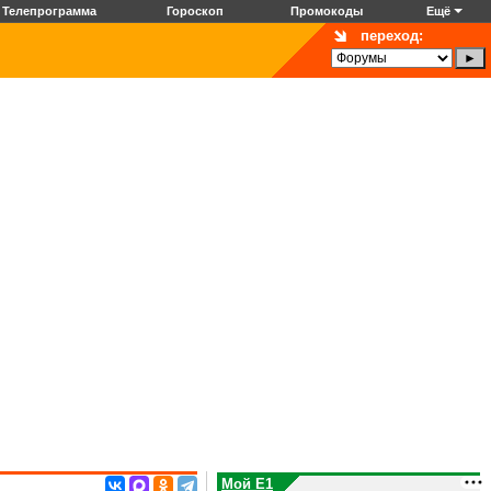
Телепрограмма
Гороскоп
Промокоды
Ещё
переход:
Мой E1