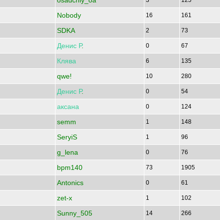
osadchiy_oa
3
125
Nobody
16
161
SDKA
2
73
Денис
Р
.
0
67
Клява
6
135
qwe!
10
280
Денис
Р
.
0
54
аксана
0
124
semm
1
148
SeryiS
1
96
g_lena
0
76
bpm140
73
1905
Antonics
0
61
zet-x
1
102
Sunny_505
14
266