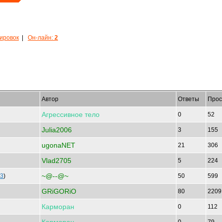
кировок
|
Он-лайн:
2
Автор
Ответы
Прос
Агрессивное
тело
0
52
Julia2006
3
155
ugonaNET
21
306
Vlad2705
5
224
~@--@~
3
)
50
599
GRiGORiO
80
220
Карморан
0
112