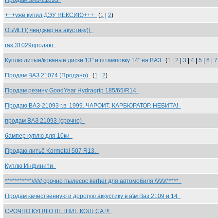
Продам ВАЗ-21093
+++уже купил ДЭУ НЕКСИЮ+++
(
1
|
2
)
ОБМЕН( ченджер на акустику))
газ 31029продаю
Куплю литые/кованые диски 13" и штамповку 14" на ВАЗ
(
1
|
2
|
3
|
4
|
5
|
6
|
7
Продам ВАЗ 21074 (Продано)
(
1
|
2
)
Продам резину GoodYear Hydragrip 185/65/R14
Продаю ВАЗ-21093 г.в. 1999. ЧАРОИТ, КАРБЮРАТОР, НЕБИТА!
продам ВАЗ 21093 (срочно)
бампер куплю для 10ки
Продаю литьё Kormetal 507 R13.
Куплю Инфинити
***********/////// срочно пылесос kerher для автомобиля \\\\\\\\*****
Продам качественную и дорогую аккустику в а\м Ваз 2109 и 14
СРОЧНО КУПЛЮ ЛЕТНИЕ КОЛЕСА !!!