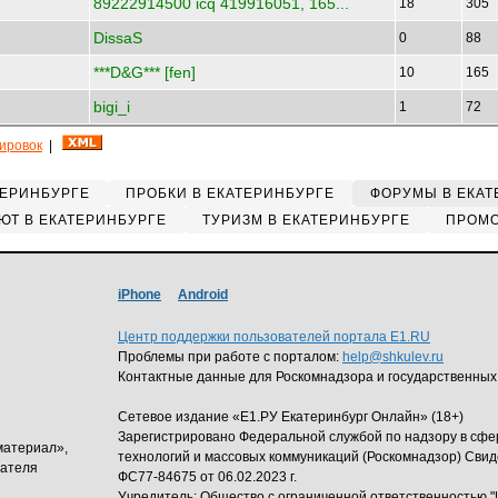
89222914500 icq 419916051, 165...
18
305
DissaS
0
88
***D&G*** [fen]
10
165
bigi_i
1
72
кировок
|
ТЕРИНБУРГЕ
ПРОБКИ В ЕКАТЕРИНБУРГЕ
ФОРУМЫ В ЕКАТ
ЮТ В ЕКАТЕРИНБУРГЕ
ТУРИЗМ В ЕКАТЕРИНБУРГЕ
ПРОМО
iPhone
Android
Центр поддержки пользователей портала E1.RU
Проблемы при работе с порталом:
help@shkulev.ru
Контактные данные для Роскомнадзора и государственных
Сетевое издание «Е1.РУ Екатеринбург Онлайн» (18+)
Зарегистрировано Федеральной службой по надзору в сф
материал»,
технологий и массовых коммуникаций (Роскомнадзор) Свид
дателя
ФС77-84675 от 06.02.2023 г.
Учредитель: Общество с ограниченной ответственность