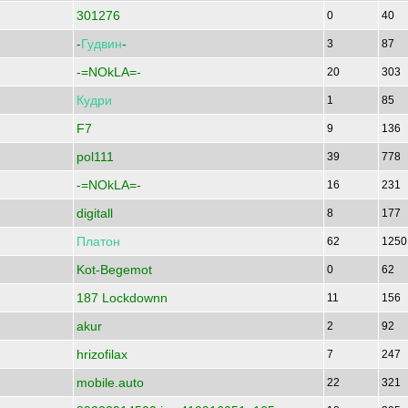
301276
0
40
-
Гудвин
-
3
87
-=NOkLA=-
20
303
Кудри
1
85
F7
9
136
pol111
39
778
-=NOkLA=-
16
231
digitall
8
177
Платон
62
125
Kot-Begemot
0
62
187 Lockdownn
11
156
akur
2
92
hrizofilax
7
247
mobile.auto
22
321