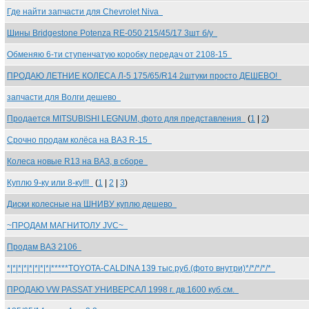
Где найти запчасти для Chevrolet Niva
Шины Bridgestone Potenza RE-050 215/45/17 3шт б/у
Обменяю 6-ти ступенчатую коробку передач от 2108-15
ПРОДАЮ ЛЕТНИЕ КОЛЕСА Л-5 175/65/R14 2штуки просто ДЕШЕВО!
запчасти для Волги дешево
Продается MITSUBISHI LEGNUM, фото для представления
(
1
|
2
)
Срочно продам колёса на ВАЗ R-15
Колеса новые R13 на ВАЗ, в сборе
Куплю 9-ку или 8-ку!!!
(
1
|
2
|
3
)
Диски колесные на ШНИВУ куплю дешево
~ПРОДАМ МАГНИТОЛУ JVC~
Продам ВАЗ 2106
*|*|*|*|*|*|*|*|*****TOYOTA-CALDINA 139 тыс.руб.(фото внутри)*/*/*/*/*
ПРОДАЮ VW PASSAT УНИВЕРСАЛ 1998 г. дв.1600 куб.см.