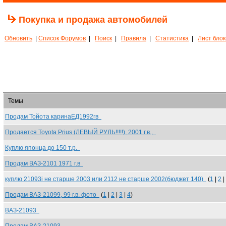
Покупка и продажа автомобилей
Обновить
|
Список Форумов
|
Поиск
|
Правила
|
Статистика
|
Лист бло
Темы
Продам Тойота каринаЕД1992гв
Продается Toyota Prius (ЛЕВЫЙ РУЛЬ!!!!!), 2001 г.в.,
Куплю японца до 150 т.р.
Продам ВАЗ-2101 1971 г.в
куплю 21093i не старше 2003 или 2112 не старше 2002(бюджет 140)
(
1
|
2
|
Продам ВАЗ-21099, 99 г.в. фото
(
1
|
2
|
3
|
4
)
ВАЗ-21093