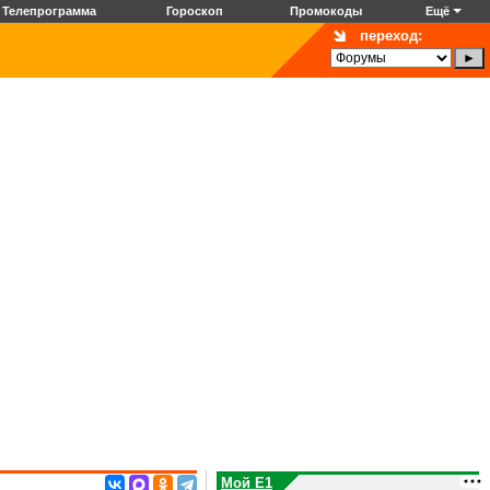
Телепрограмма
Гороскоп
Промокоды
Ещё
переход:
Мой E1