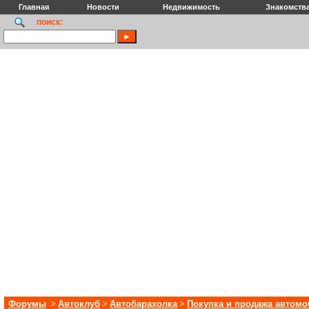
Главная
Новости
Недвижимость
Знакомств
поиск:
Форумы
>
Автоклуб
>
Автобарахолка
>
Покупка и продажа автом