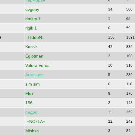
Карморан
0
79
evgeny
34
500
dmitry 7
1
65
rigik 1
0
59
.:HiddeN:.
)
156
159
Kassir
42
835
Egiptman
2
108
Valera Veres
10
310
Агальцов
5
239
sim sim
0
110
Flo7
9
176
156
2
148
педро
11
269
-=NOkLA=-
22
242
Mishka
3
84