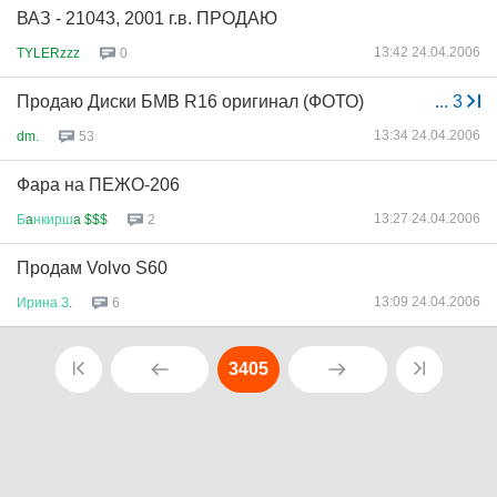
ВАЗ - 21043, 2001 г.в. ПРОДАЮ
13:42 24.04.2006
TYLERzzz
0
Продаю Диски БМВ R16 оригинал (ФОТО)
...
3
13:34 24.04.2006
dm.
53
Фара на ПЕЖО-206
13:27 24.04.2006
Б
a
нкирш
a $$$
2
Продам Volvo S60
13:09 24.04.2006
Ирина
З
.
6
3405