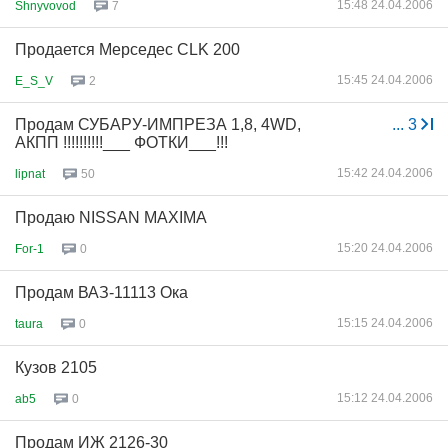
15:48 24.04.2006
Shnyvovod
7
Продается Мерседес CLK 200
15:45 24.04.2006
E_S_V
2
Продам СУБАРУ-ИМПРЕЗА 1,8, 4WD,
...
3
АКПП !!!!!!!!!!___ ФОТКИ___!!!
15:42 24.04.2006
lipnat
50
Продаю NISSAN MAXIMA
15:20 24.04.2006
For-1
0
Продам ВАЗ-11113 Ока
15:15 24.04.2006
taura
0
Кузов 2105
15:12 24.04.2006
ab5
0
Продам ИЖ 2126-30