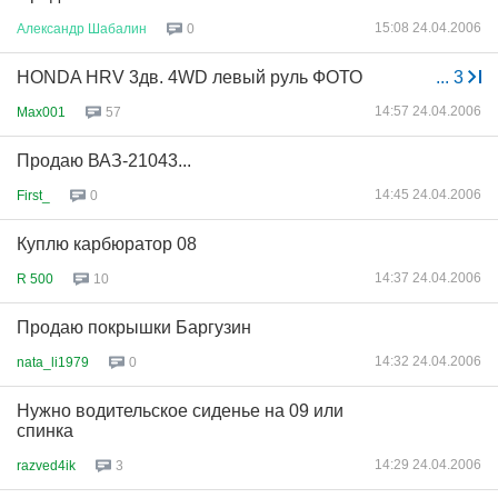
15:08 24.04.2006
Александр
Шабалин
0
HONDA HRV 3дв. 4WD левый руль ФОТО
...
3
14:57 24.04.2006
Max001
57
Продаю ВАЗ-21043...
14:45 24.04.2006
First_
0
Куплю карбюратор 08
14:37 24.04.2006
R 500
10
Продаю покрышки Баргузин
14:32 24.04.2006
nata_li1979
0
Нужно водительское сиденье на 09 или
спинка
14:29 24.04.2006
razved4ik
3