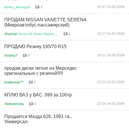
16:47 24.04.2006
вечно
_
молодой
8
ПРОДАМ NISSAN VANETTE SERENA
(Микроавтобус-пассажирский)
16:27 24.04.2006
Sharmel
Золотой
Ангел
Хранител
...
1
ПРОДАЮ Резину 195/70 R15
16:11 24.04.2006
Andrey?
0
продам диски литые на Мерседес
оригинальные с резиной!!!!!
15:54 24.04.2006
bratkovski™
5
КПЛЮ ВАЗ у ВАС. 099 за 100тр
15:54 24.04.2006
Alekseevsky
0
Продается Мазда 626, 1991 г.в.,
Универсал