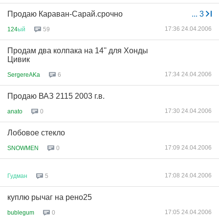
Продаю Караван-Сарай.срочно
...
3
17:36 24.04.2006
124
ый
59
Продам два колпака на 14'' для Хонды
Цивик
17:34 24.04.2006
SergereAKa
6
Продаю ВАЗ 2115 2003 г.в.
17:30 24.04.2006
anato
0
Лобовое стекло
17:09 24.04.2006
SNOWMEN
0
17:08 24.04.2006
Гудман
5
куплю рычаг на рено25
17:05 24.04.2006
bublegum
0