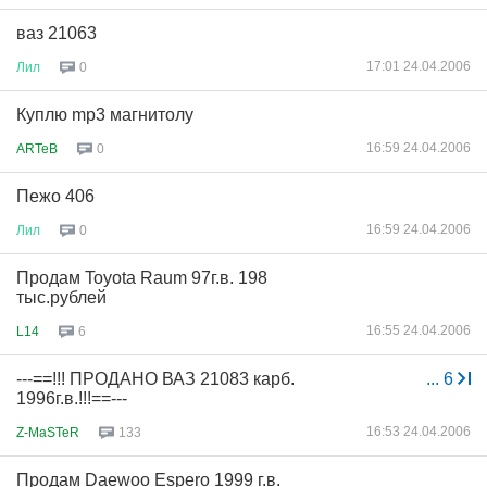
ваз 21063
17:01 24.04.2006
Лил
0
Куплю mp3 магнитолу
16:59 24.04.2006
ARTeB
0
Пежо 406
16:59 24.04.2006
Лил
0
Продам Toyota Raum 97г.в. 198
тыс.рублей
16:55 24.04.2006
L14
6
---==!!! ПРОДАНО ВАЗ 21083 карб.
...
6
1996г.в.!!!==---
16:53 24.04.2006
Z-MaSTeR
133
Продам Daewoo Espero 1999 г.в.