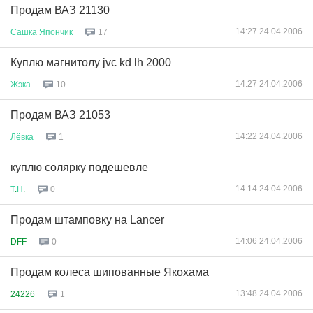
Продам ВАЗ 21130
14:27 24.04.2006
Сашка
Япончик
17
Куплю магнитолу jvc kd lh 2000
14:27 24.04.2006
Жэка
10
Продам ВАЗ 21053
14:22 24.04.2006
Лёвка
1
куплю солярку подешевле
14:14 24.04.2006
Т
.
Н
.
0
Продам штамповку на Lancer
14:06 24.04.2006
DFF
0
Продам колеса шипованные Якохама
13:48 24.04.2006
24226
1