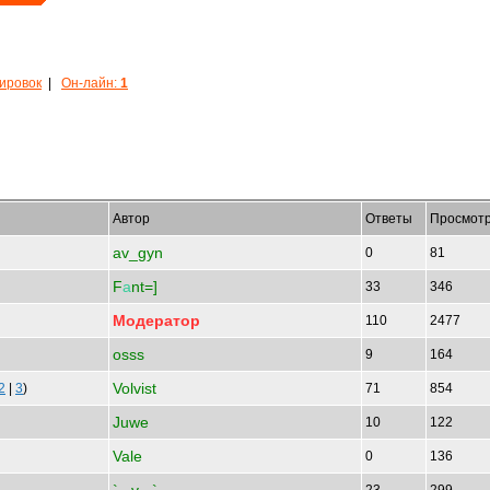
кировок
|
Он-лайн:
1
Автор
Ответы
Просмот
av_gyn
0
81
F
а
nt=]
33
346
Модератор
110
2477
osss
9
164
Volvist
2
|
3
)
71
854
Juwe
10
122
Vale
0
136