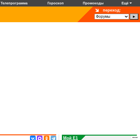
Телепрограмма
Гороскоп
Промокоды
Ещё
переход:
Мой E1