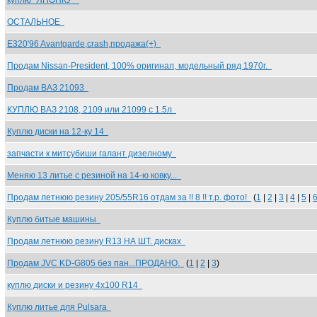
куплю "ЯПОНКУ"
ОСТАЛЬНОЕ
E320'96 Avantgarde,crash,продажа(+)
Продам Nissan-President, 100% оригинал, модельный ряд 1970г.
Продам ВАЗ 21093
КУПЛЮ ВАЗ 2108, 2109 или 21099 с 1.5л
Куплю диски на 12-ку 14
запчасти к митсубиши галант дизелному
Меняю 13 литье с резиной на 14-ю ковку...
Продам летнюю резину 205/55R16 отдам за !! 8 !! т.р. фото!
(
1
|
2
|
3
|
4
|
5
|
Куплю битые машины
Продам летнюю резину R13 НА ШТ. дисках
Продам JVC KD-G805 без пан...ПРОДАНО.
(
1
|
2
|
3
)
куплю диски и резину 4х100 R14
Куплю литье для Pulsara