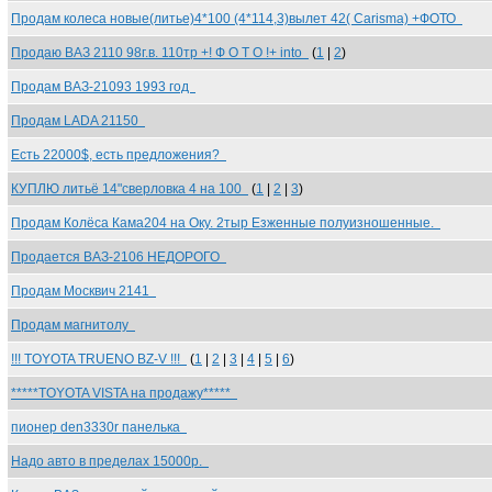
Продам колеса новые(литье)4*100 (4*114,3)вылет 42( Carisma) +ФОТО
Продаю ВАЗ 2110 98г.в. 110тр +! Ф О Т О !+ into
(
1
|
2
)
Продам ВАЗ-21093 1993 год
Продам LADA 21150
Есть 22000$, есть предложения?
КУПЛЮ литьё 14"сверловка 4 на 100
(
1
|
2
|
3
)
Продам Колёса Кама204 на Оку. 2тыр Езженные полуизношенные.
Продается ВАЗ-2106 НЕДОРОГО
Продам Москвич 2141
Продам магнитолу
!!! TOYOTA TRUENO BZ-V !!!
(
1
|
2
|
3
|
4
|
5
|
6
)
*****TOYOTA VISTA на продажу*****
пионер den3330r панелька
Надо авто в пределах 15000р.