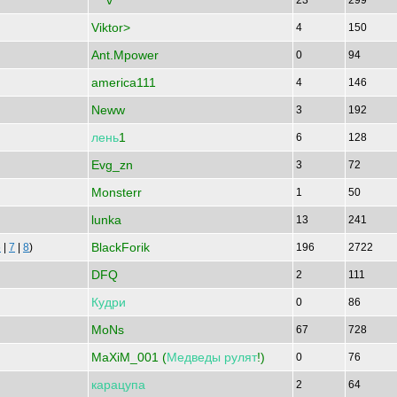
` v `
23
299
Viktor>
4
150
Ant.Mpower
0
94
america111
4
146
Neww
3
192
лень
1
6
128
Evg_zn
3
72
Monsterr
1
50
lunka
13
241
BlackForik
6
|
7
|
8
)
196
2722
DFQ
2
111
Кудри
0
86
MoNs
67
728
MaXiM_001 (
Медведы
рулят
!)
0
76
карацупа
2
64