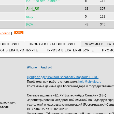
Бан
?
за
что
,
амиго
?!
5
134
Serj_SS
33
307
скаут
5
122
КСА
48
345
кировок
|
ТЕРИНБУРГЕ
ПРОБКИ В ЕКАТЕРИНБУРГЕ
ФОРУМЫ В ЕКАТ
ЮТ В ЕКАТЕРИНБУРГЕ
ТУРИЗМ В ЕКАТЕРИНБУРГЕ
ПРОМО
iPhone
Android
Центр поддержки пользователей портала E1.RU
Проблемы при работе с порталом:
help@shkulev.ru
Контактные данные для Роскомнадзора и государственных
Сетевое издание «Е1.РУ Екатеринбург Онлайн» (18+)
Зарегистрировано Федеральной службой по надзору в сф
материал»,
технологий и массовых коммуникаций (Роскомнадзор) Свид
дателя
ФС77-84675 от 06.02.2023 г.
Учредитель: Общество с ограниченной ответственность