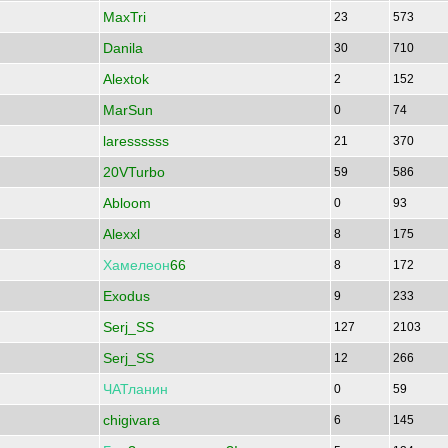
MaxTri
23
573
Danila
30
710
Alextok
2
152
MarSun
0
74
laressssss
21
370
20VTurbo
59
586
Abloom
0
93
Alexxl
8
175
Хамелеон
66
8
172
Exodus
9
233
Serj_SS
127
2103
Serj_SS
12
266
ЧАТланин
0
59
chigivara
6
145