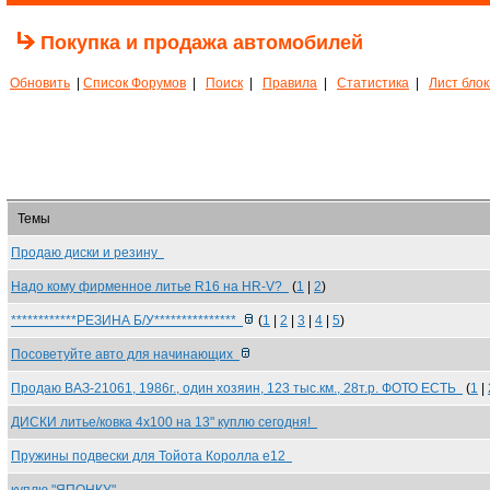
Покупка и продажа автомобилей
Обновить
|
Список Форумов
|
Поиск
|
Правила
|
Статистика
|
Лист бло
Темы
Продаю диски и резину
Надо кому фирменное литье R16 на HR-V?
(
1
|
2
)
************РЕЗИНА Б/У***************
(
1
|
2
|
3
|
4
|
5
)
Посоветуйте авто для начинающих
Продаю ВАЗ-21061, 1986г., один хозяин, 123 тыс.км., 28т.р. ФОТО ЕСТЬ
(
1
|
ДИСКИ литье/ковка 4х100 на 13" куплю сегодня!
Пружины подвески для Тойота Королла е12