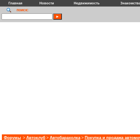
Главная
Новости
Недвижимость
Знакомств
поиск:
Форумы
>
Автоклуб
>
Автобарахолка
>
Покупка и продажа автом