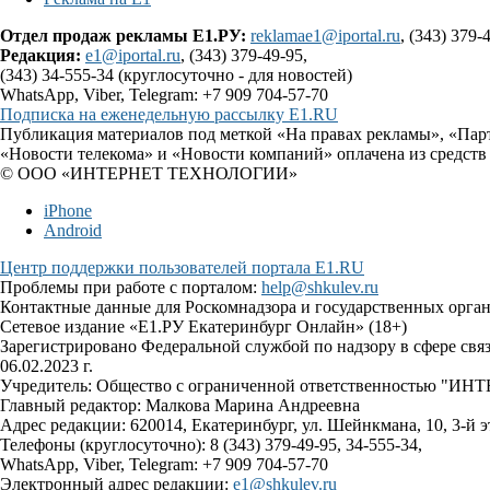
Отдел продаж рекламы Е1.РУ:
reklamae1@iportal.ru
, (343) 379-
Редакция:
e1@iportal.ru
, (343) 379-49-95,
(343) 34-555-34 (круглосуточно - для новостей)
WhatsApp, Viber, Telegram: +7 909 704-57-70
Подписка на еженедельную рассылку E1.RU
Публикация материалов под меткой «На правах рекламы», «Пар
«Новости телекома» и «Новости компаний» оплачена из средств
© ООО «ИНТЕРНЕТ ТЕХНОЛОГИИ»
iPhone
Android
Центр поддержки пользователей портала E1.RU
Проблемы при работе с порталом:
help@shkulev.ru
Контактные данные для Роскомнадзора и государственных орга
Сетевое издание «Е1.РУ Екатеринбург Онлайн» (18+)
Зарегистрировано Федеральной службой по надзору в сфере св
06.02.2023 г.
Учредитель: Общество с ограниченной ответственностью 
Главный редактор: Малкова Марина Андреевна
Адрес редакции: 620014, Екатеринбург, ул. Шейнкмана, 10, 3-й э
Телефоны (круглосуточно): 8 (343) 379-49-95, 34-555-34,
WhatsApp, Viber, Telegram: +7 909 704-57-70
Электронный адрес редакции:
e1@shkulev.ru