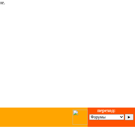
ие.
переход: