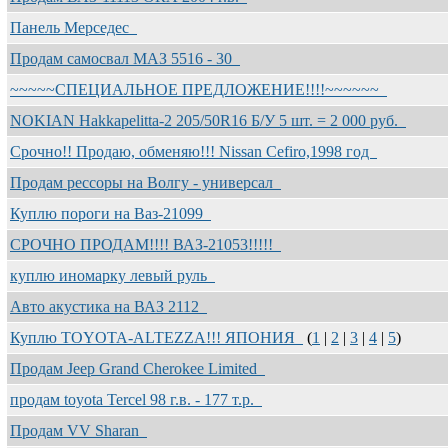
Панель Мерседес
Продам самосвал МАЗ 5516 - 30
~~~~~СПЕЦИАЛЬНОЕ ПРЕДЛОЖЕНИЕ!!!!~~~~~~
NOKIAN Hakkapelitta-2 205/50R16 Б/У 5 шт. = 2 000 руб.
Срочно!! Продаю, обменяю!!! Nissan Cefiro,1998 год
Продам рессоры на Волгу - универсал
Куплю пороги на Ваз-21099
СРОЧНО ПРОДАМ!!!! ВАЗ-21053!!!!!
куплю иномарку левый руль
Авто акустика на ВАЗ 2112
Куплю TOYOTA-ALTEZZA!!! ЯПОНИЯ
(
1
|
2
|
3
|
4
|
5
)
Продам Jeep Grand Cherokee Limited
продам toyota Tercel 98 г.в. - 177 т.р.
Продам VV Sharan