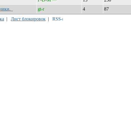
дники.
gt-r
4
87
ка
|
Лист блокировок
|