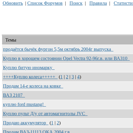
Обновить
|
Список Форумов
|
Поиск
|
Правила
|
Статисти
Темы
продаётся бычёк фургон 5,5м октябрь 2004г выпуска
Куплю в хорошем состоянии Opel Vectra 92-96г.в. или ВАЗ10
Куплю битую иномарку
++++Куплю колеса+++++
(
1
|
2
|
3
|
4
)
Продам 14-е колеса на ковке
ВАЗ 2107
куплю ford mustang!
Куплю пульт Д/у от автомагнитолы JVC
Продаю аккумулятор
(
1
|
2
)
Продам ВАЗ-11113 ОКА 2004 г.в.