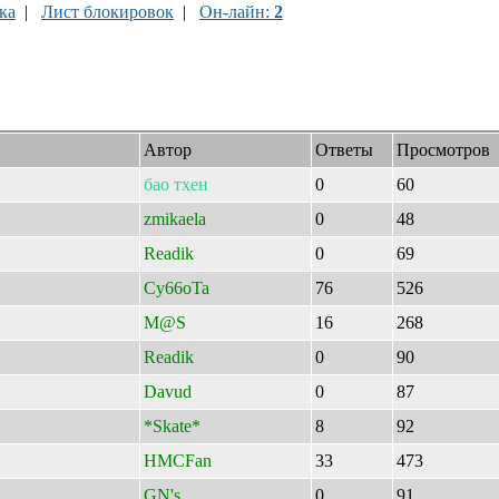
ка
|
Лист блокировок
|
Он-лайн:
2
Автор
Ответы
Просмотров
бао
тхен
0
60
zmikaela
0
48
Readik
0
69
Cy66oTa
76
526
M@S
16
268
Readik
0
90
Davud
0
87
*Skate*
8
92
HMCFan
33
473
GN's
0
91