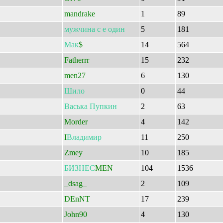
mandrake
1
89
мужчина
с
е
один
5
181
Мак
$
14
564
Fatherrr
15
232
men27
6
130
Шило
0
44
Васька
Пупкин
2
63
Morder
4
142
I
Владимир
11
250
Zmey
10
185
БИЗНЕС
MEN
104
1536
_dsag_
2
109
DEnNT
17
239
John90
4
130