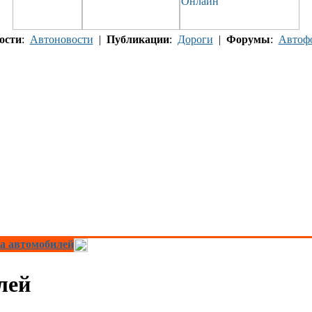
ости
:
Автоновости
|
Публикации
:
Дороги
|
Форумы
:
Автоф
а автомобилей
лей