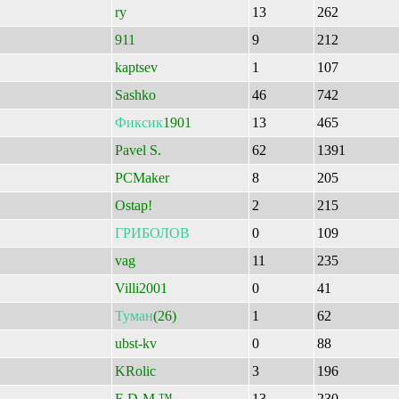
ry
13
262
911
9
212
kaptsev
1
107
Sashko
46
742
Фиксик
1901
13
465
Pavel S.
62
1391
PCMaker
8
205
Ostap!
2
215
ГРИБОЛОВ
0
109
vag
11
235
Villi2001
0
41
Туман
(26)
1
62
ubst-kv
0
88
KRolic
3
196
F-D-M ™
13
230