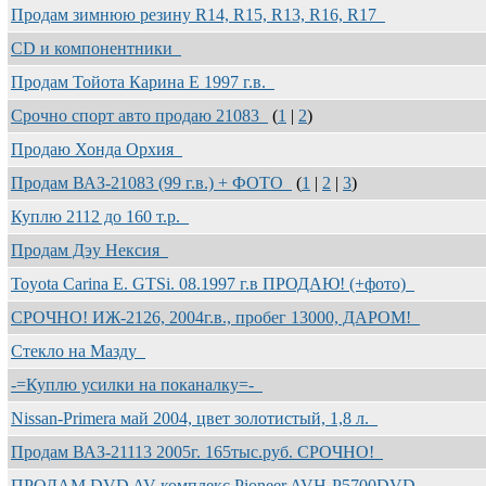
Продам зимнюю резину R14, R15, R13, R16, R17
CD и компонентники
Продам Тойота Карина Е 1997 г.в.
Срочно спорт авто продаю 21083
(
1
|
2
)
Продаю Хонда Орхия
Продам ВАЗ-21083 (99 г.в.) + ФОТО
(
1
|
2
|
3
)
Куплю 2112 до 160 т.р.
Продам Дэу Нексия
Toyota Carina E. GTSi. 08.1997 г.в ПРОДАЮ! (+фото)
СРОЧНО! ИЖ-2126, 2004г.в., пробег 13000, ДАРОМ!
Стекло на Мазду
-=Куплю усилки на поканалку=-
Nissan-Primera май 2004, цвет золотистый, 1,8 л.
Продам ВАЗ-21113 2005г. 165тыс.руб. СРОЧНО!
ПРОДАМ DVD AV-комплекс Pioneer AVH-P5700DVD