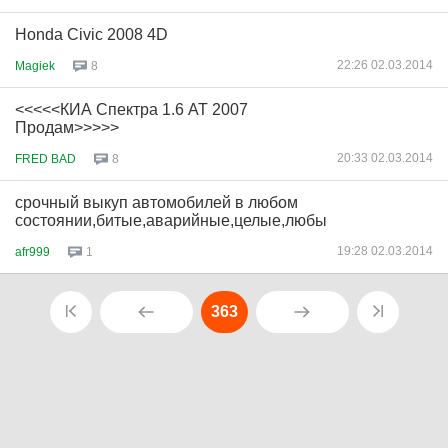
Honda Civic 2008 4D
22:26 02.03.2014
Magiek
8
<<<<<КИА Спектра 1.6 АТ 2007
Продам>>>>>
20:33 02.03.2014
FRED BAD
8
срочный выкуп автомобилей в любом
состоянии,битые,аварийные,целые,любы
19:28 02.03.2014
afr999
1
363