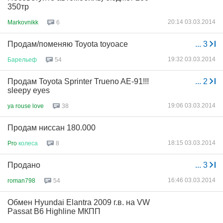
350тр
20:14 03.03.2014
Markovnikk
6
Продам/поменяю Toyota toyoace
...
3
19:32 03.03.2014
Барельеф
54
Продам Toyota Sprinter Trueno AE-91!!!
...
2
sleepy eyes
19:06 03.03.2014
ya rouse love
38
Продам ниссан 180.000
18:15 03.03.2014
Pro
колеса
8
Продано
...
3
16:46 03.03.2014
roman798
54
Обмен Hyundai Elantra 2009 г.в. на VW
Passat B6 Highline МКПП