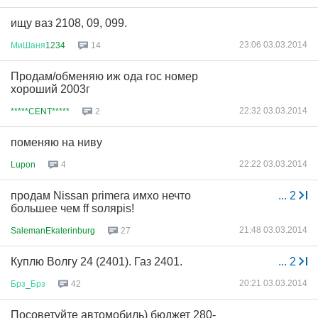
ищу ваз 2108, 09, 099.
23:06 03.03.2014
МиШаня
1234
14
Продам/обменяю иж ода гос номер
хороший 2003г
22:32 03.03.2014
*****CENT*****
2
поменяю на ниву
22:22 03.03.2014
Lupon
4
продам Nissan primera имхо нечто
...
2
большее чем ff soлярis!
21:48 03.03.2014
SalemanEkaterinburg
27
Куплю Волгу 24 (2401). Газ 2401.
...
2
20:21 03.03.2014
Брз
_
Брз
42
Посоветуйте автомобиль) бюджет 280-