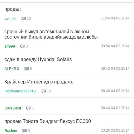
продал
11:44 04.03.2014
Johnik.
13
срочный выкуп автомобилей в любом
состоянии,битые,аварийные,целые,любы
09:54 04.03.2014
afr999
0
сдам в аренду Hyundai Solaris
09:42 04.03.2014
ALEKS 3
6
Крайслер-Интрепид в продаже
08:48 04.03.2014
Поклонник
Тойоты
13
08:44 04.03.2014
DareDevil
6
продаю Тойота Виндом=Лексус ЕС300
23:26 03.03.2014
Ruslom
0