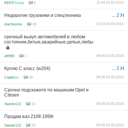
11:44 03.03.2014
KENT(
Тима
)
6
Недорогие грузовики и спецтехника
...
2
10:23 03.03.2014
mar1konne
29
срочный выкуп автомобилей в любом
состоянии,битые,аварийные,целые,любы
09:46 03.03.2014
afr999
1
Куплю С класс (w204)
...
2
08:26 03.03.2014
Capka
зм
28
Срочно подскажите по машинам Opel и
Citroen
05:58 03.03.2014
Swede122
15
Продам ваз 2108 1999г
05:55 03.03.2014
Swede122
23