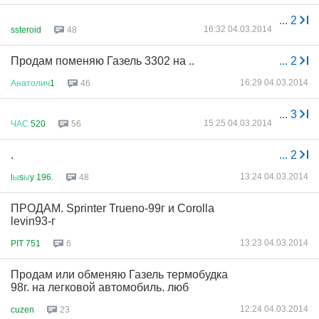
...
2
16:32 04.03.2014
ssteroid
48
Продам поменяю Газель 3302 на ..
...
2
16:29 04.03.2014
Анатолич
1
46
...
3
15:25 04.03.2014
ЧАС
520
56
.
...
2
13:24 04.03.2014
l
ы
s
ы
y 196.
48
ПРОДАМ. Sprinter Trueno-99г и Corolla
levin93-г
13:23 04.03.2014
PIT 751
6
Продам или обменяю Газель термобудка
98г. на легковой автомобиль. люб
12:24 04.03.2014
cuzen
23