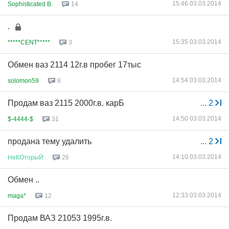
15:46 03.03.2014
Sophisticated B.
14
.
15:35 03.03.2014
*****CENT*****
3
Обмен ваз 2114 12г.в пробег 17тыс
14:54 03.03.2014
solomon59
8
Продам ваз 2115 2000г.в. карБ
...
2
14:50 03.03.2014
$-4444-$
31
продана тему удалить
...
2
14:10 03.03.2014
НеКОторыЙ
26
Обмен ..
12:33 03.03.2014
maga*
12
Продам ВАЗ 21053 1995г.в.