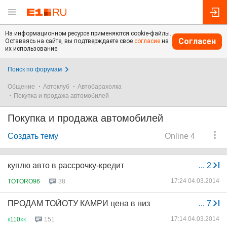
На информационном ресурсе применяются cookie-файлы.
Согласен
Оставаясь на сайте, вы подтверждаете свое
согласие
на
их использование.
Поиск по форумам
Общение
Автоклуб
Автобарахолка
Покупка и продажа автомобилей
Покупка и продажа автомобилей
Создать тему
Online 4
куплю авто в рассрочку-кредит
...
2
17:24 04.03.2014
TOTORO96
38
ПРОДАМ ТОЙОТУ КАМРИ цена в низ
...
7
17:14 04.03.2014
к
110
хк
151