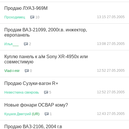
Продаю ЛУАЗ-969М
13:15 27.05.2005
Проходимец
10
Продам ВАЗ-21099, 2000г.в. инжектор,
европанель
13:08 27.05.2005
Илья
___
2
Куплю панель к а/м Sony XR-4950x или
совместимую
12:52 27.05.2005
Vlad-i-mir
0
Продаю Сузуки-вагон R+
12:52 27.05.2005
Невесткина
свекровь
5
Новые фонари ОСВАР кому?
12:43 27.05.2005
Куцаев
Дмитрий
(UR)
1
Продаю ВАЗ-2106, 2004 г.в