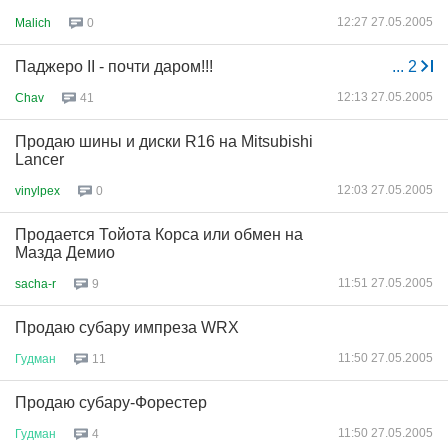
12:27 27.05.2005
Malich
0
Паджеро II - почти даром!!!
...
2
12:13 27.05.2005
Chav
41
Продаю шины и диски R16 на Mitsubishi
Lancer
12:03 27.05.2005
vinylpex
0
Продается Тойота Корса или обмен на
Мазда Демио
11:51 27.05.2005
sacha-r
9
Продаю субару импреза WRX
11:50 27.05.2005
Гудман
11
Продаю субару-Форестер
11:50 27.05.2005
Гудман
4