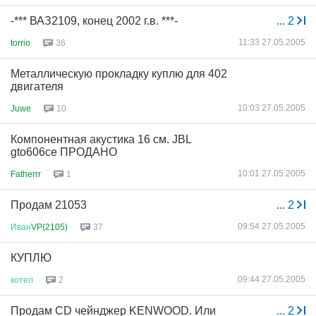
-*** ВАЗ2109, конец 2002 г.в. ***-
...
2
11:33 27.05.2005
torrio
36
Металлическую прокладку куплю для 402
двигателя
10:03 27.05.2005
Juwe
10
Компонентная акустика 16 см. JBL
gto606ce ПРОДАНО
10:01 27.05.2005
Fatherrr
1
Продам 21053
...
2
09:54 27.05.2005
Иван
VP(2105)
37
КУПЛЮ
09:44 27.05.2005
котел
2
Продам CD чейнджер KENWOOD. Или
...
2