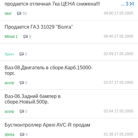
продается отличная 7ка ЦЕНА снижена!!!
...
3
09:00 27.05.2005
skol
50
Продается ГАЗ 31029 "Волга"
08:40 27.05.2005
Mihail 1
8
02:09 27.05.2005
Хрыч
0
Ваз-08.Двигатель в сборе.Карб.15000-
торг.
02:07 27.05.2005
acorp
0
Ваз-06.Задний бампер в
сборе.Новый.500р.
02:04 27.05.2005
acorp
0
Бустконтроллер Apexi AVC-R продам
01:38 27.05.2005
)I(eI(a
4