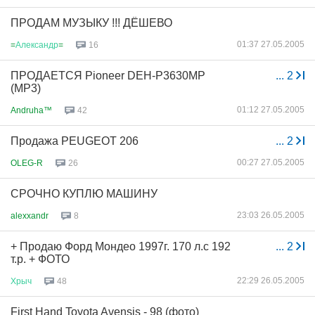
ПРОДАМ МУЗЫКУ !!! ДЁШЕВО
01:37 27.05.2005
=
Александр
=
16
ПРОДАЕТСЯ Pioneer DEH-P3630MP
...
2
(MP3)
01:12 27.05.2005
Andruha™
42
Продажа PEUGEOT 206
...
2
00:27 27.05.2005
OLEG-R
26
СРОЧНО КУПЛЮ МАШИНУ
23:03 26.05.2005
alexxandr
8
+ Продаю Форд Мондео 1997г. 170 л.с 192
...
2
т.р. + ФОТО
22:29 26.05.2005
Хрыч
48
First Hand Toyota Avensis - 98 (фото)