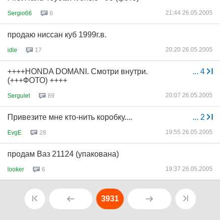
21:44 26.05.2005
Sergio66
6
продаю ниссан куб 1999г.в.
20:20 26.05.2005
idle
17
++++HONDA DOMANI. Смотри внутри.
...
4
(+++ФОТО) ++++
20:07 26.05.2005
Sergulet
89
Привезите мне кто-нить коробку....
...
2
19:55 26.05.2005
EvgE
28
продам Ваз 21124 (упакована)
19:37 26.05.2005
looker
6
3931