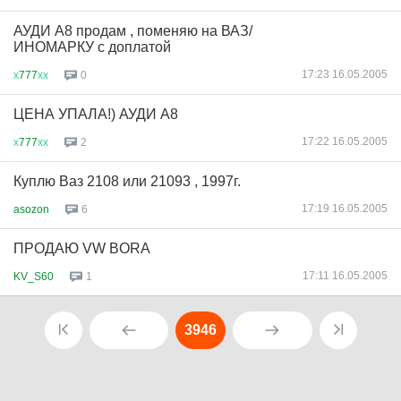
АУДИ А8 продам , поменяю на ВАЗ/
ИНОМАРКУ с доплатой
17:23 16.05.2005
х
777
хх
0
ЦЕНА УПАЛА!) АУДИ А8
17:22 16.05.2005
х
777
хх
2
Куплю Ваз 2108 или 21093 , 1997г.
17:19 16.05.2005
asozon
6
ПРОДАЮ VW BORA
17:11 16.05.2005
KV_S60
1
3946