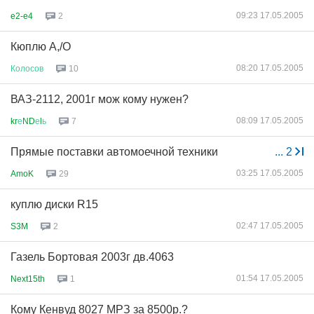
09:23 17.05.2005
e2-e4
2
Кюплю А,/О
08:20 17.05.2005
Колосов
10
ВАЗ-2112, 2001г мож кому нужен?
08:09 17.05.2005
kr
е
ND
е
l
ь
7
Прямые поставки автомоечной техники
...
2
03:25 17.05.2005
AmoK
29
куплю диски R15
02:47 17.05.2005
S3M
2
Газель Бортовая 2003г дв.4063
01:54 17.05.2005
Next15th
1
Кому Кенвуд 8027 МРЗ за 8500р.?