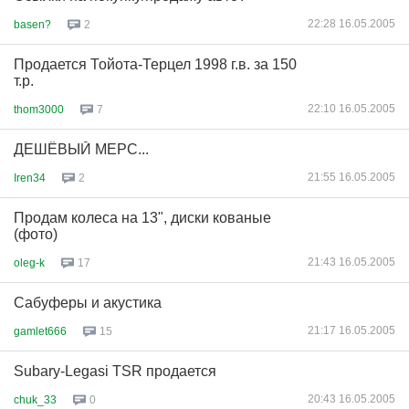
22:28 16.05.2005
basen?
2
Продается Тойота-Терцел 1998 г.в. за 150
т.р.
22:10 16.05.2005
thom3000
7
ДЕШЁВЫЙ МЕРС...
21:55 16.05.2005
Iren34
2
Продам колеса на 13", диски кованые
(фото)
21:43 16.05.2005
oleg-k
17
Сабуферы и акустика
21:17 16.05.2005
gamlet666
15
Subary-Legasi TSR продается
20:43 16.05.2005
chuk_33
0