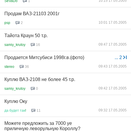
10:15 17.05.2005
SeVaDo
1
Продам ВАЗ-21103 2001г
10:01 17.05.2005
psp
2
Тайота Краун 50 т.р.
09:47 17.05.2005
samiy_krutoy
16
Продается Митсубиси 1998г.в.(фото)
...
2
09:43 17.05.2005
stereo
36
Куплю ВАЗ-2108 не более 45 т.р.
09:42 17.05.2005
samiy_krutoy
0
Куплю Оку
09:32 17.05.2005
да
будет
так
!
11
Можете предложить за 7000 уе
приличную леворульную Короллу?