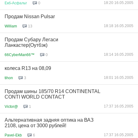
18:20 16.05.2005
Екб
-
Асфальт
0
Продам Nissan Pulsar
18:18 16.05.2005
William
13
Продам Субару Легаси
Ланкастер(Оутбэк)
18:14 16.05.2005
66CyberMan66™
0
колеса R13 на 08,09
18:01 16.05.2005
tihon
3
Продам шины 185/70 R14 CONTINENTAL
CONTI WORLD CONTACT
17:37 16.05.2005
Victor@
1
Альтернативная задняя оптика на ВАЗ
2108, цена от 3000 рублей!
17:37 16.05.2005
Pavel-Ekb
6