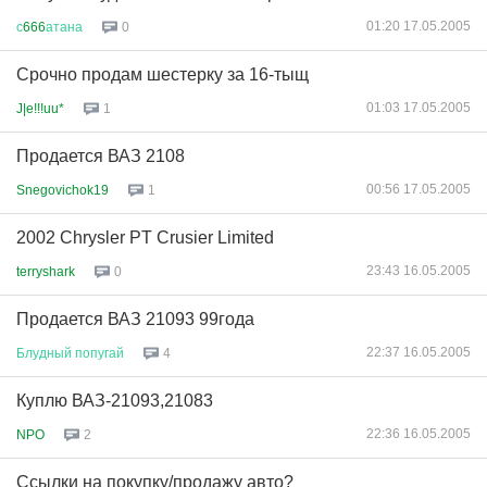
01:20 17.05.2005
с
666
атана
0
Срочно продам шестерку за 16-тыщ
01:03 17.05.2005
J|e!!!uu*
1
Продается ВАЗ 2108
00:56 17.05.2005
Snegovichok19
1
2002 Chrysler PT Crusier Limited
23:43 16.05.2005
terryshark
0
Продается ВАЗ 21093 99года
22:37 16.05.2005
Блудный
попугай
4
Куплю ВАЗ-21093,21083
22:36 16.05.2005
NPO
2
Ссылки на покупку/продажу авто?