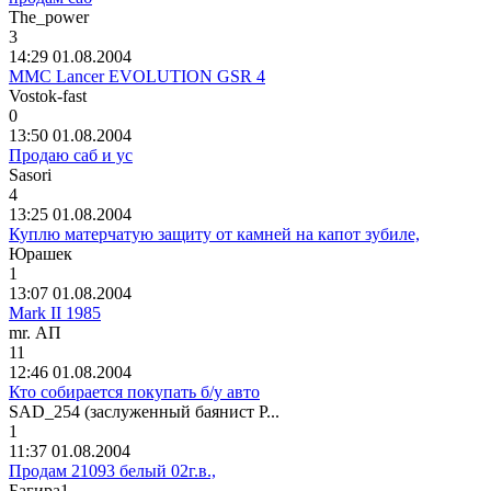
The_power
3
14:29 01.08.2004
MMC Lancer EVOLUTION GSR 4
Vostok-fast
0
13:50 01.08.2004
Продаю саб и ус
Sasori
4
13:25 01.08.2004
Куплю матерчатую защиту от камней на капот зубиле,
Юрашек
1
13:07 01.08.2004
Mark II 1985
mr. A
П
11
12:46 01.08.2004
Кто собирается покупать б/у авто
SAD_254 (
заслуженный
баянист
Р
...
1
11:37 01.08.2004
Продам 21093 белый 02г.в.,
Багира
1