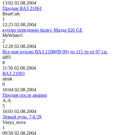
13:02 02.08.2004
Продам ВАЗ 21061
BearCub
1
12:23 02.08.2004
куплю переднюю балку. Мазда 626 GE
MrWhite©
2
12:20 02.08.2004
Все еще куплю ВАЗ 2108(09,99) до 115 тр от 97 г.в.
alff1
8
11:56 02.08.2004
ВАЗ 21093
slenk
0
10:04 02.08.2004
Продам после аварии
А
-
А
5
10:01 02.08.2004
Левый руль. 7-8.5$
Vasya_nova
1
09:50 02.08.2004