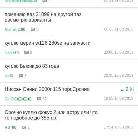
00:21 11.08.2013
Алексей
Новацкий
1
поменяю ваз 21099 на другой таз
расмотрю варианты
00:03 11.08.2013
Michelin196
0
куплю мерин w126 280se на запчасти
23:00 10.08.2013
leshik89
8
куплю Бьюик до 83 года
22:35 10.08.2013
cbrIX
3
Ниссан Санни 2000г 115 торг,Срочно
...
2
18:55 10.08.2013
Санёк
)))))))))))))
37
Срочно куплю фокус 2 или астру или что
то подобное до 355 т.р.
17:24 10.08.2013
RST96
2