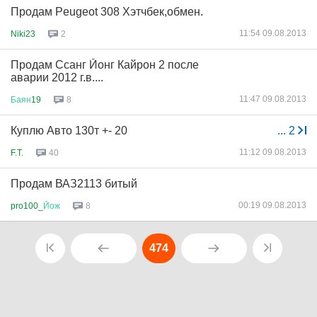
Продам Peugeot 308 Хэтчбек,обмен.
11:54 09.08.2013
Niki23
2
Продам Ссанг Йонг Кайрон 2 после
аварии 2012 г.в....
11:47 09.08.2013
Баян
19
8
Куплю Авто 130т +- 20
...
2
11:12 09.08.2013
F.T.
40
Продам ВАЗ2113 битый
00:19 09.08.2013
pro100_
Йож
8
474