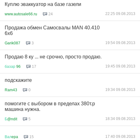
Куплю эваккуатор на базе газели
22:25 09.08.2013
www.autosale66.ru
24
Продажа обмен Самосвалы MAN 40.410
6x6
19:54 09.08.2013
Garik087
3
Продаю 8 ку ... не срочно, просто продаю.
19:45 09.08.2013
базар
96
17
подскажите
19:34 09.08.2013
Ram43
0
помогите с выбором в пределах 380т.р
машина нужна.
18:34 09.08.2013
Б
@ndit
5
17:40 09.08.2013
Вал
epa
15