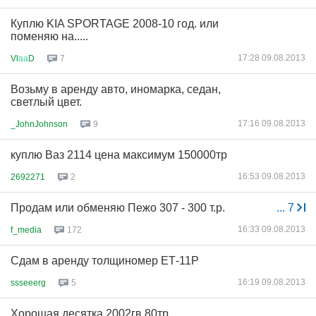
Куплю KIA SPORTAGE 2008-10 год. или
поменяю на.....
17:28 09.08.2013
Vl
аа
D
7
Возьму в аренду авто, иномарка, седан,
светлый цвет.
17:16 09.08.2013
_JohnJohnson
9
куплю Ваз 2114 цена максимум 150000тр
16:53 09.08.2013
2692271
2
Продам или обменяю Пежо 307 - 300 т.р.
...
7
16:33 09.08.2013
f_media
172
Сдам в аренду толщиномер ЕТ-11Р
16:19 09.08.2013
ssseeerg
5
Хорошая десятка 2002гв 80тр