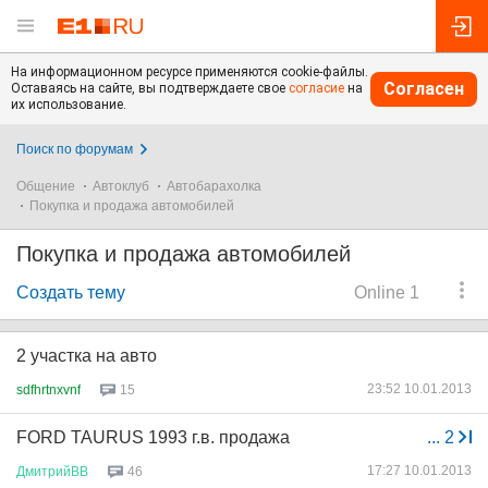
На информационном ресурсе применяются cookie-файлы.
Согласен
Оставаясь на сайте, вы подтверждаете свое
согласие
на
их использование.
Поиск по форумам
Общение
Автоклуб
Автобарахолка
Покупка и продажа автомобилей
Покупка и продажа автомобилей
Создать тему
Online 1
2 участка на авто
23:52 10.01.2013
sdfhrtnxvnf
15
FORD TAURUS 1993 г.в. продажа
...
2
17:27 10.01.2013
ДмитрийВВ
46