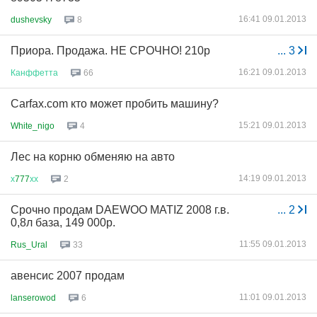
16:41 09.01.2013
dushevsky
8
Приора. Продажа. НЕ СРОЧНО! 210р
...
3
16:21 09.01.2013
Канффетта
66
Carfax.com кто может пробить машину?
15:21 09.01.2013
White_nigo
4
Лес на корню обменяю на авто
14:19 09.01.2013
х
777
хх
2
Срочно продам DAEWOO MATIZ 2008 г.в.
...
2
0,8л база, 149 000р.
11:55 09.01.2013
Rus_Ural
33
авенсис 2007 продам
11:01 09.01.2013
lanserowod
6