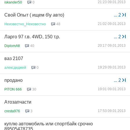
21:23 09.01.2013
iskander50
0
Свой Опыт ( ищем б\у авто)
...
2
21:02 09.01.2013
Неизвестно
_
Неизвестно
48
Ларго 97 г.в. 4WD, 150 т.р.
...
2
20:17 09.01.2013
DiplomAtt
40
ваз 2107
19:29 09.01.2013
алексдиджей
0
продано
...
2
19:01 09.01.2013
PITON 666
30
Атозапчасти
17:53 09.01.2013
cresta976
3
куплю автомобиль или спортбайк срочно
89505478735