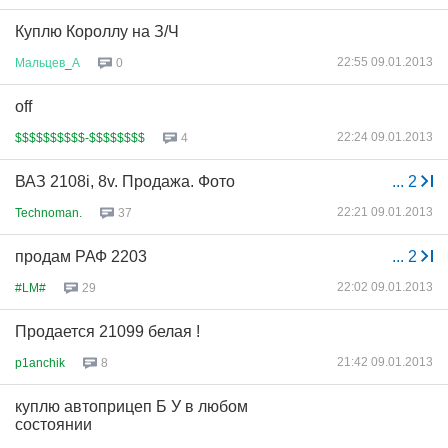
Куплю Короллу на З/Ч
22:55 09.01.2013
Мальцев
_
А
0
off
22:24 09.01.2013
$$$$$$$$$$-$$$$$$$$
4
ВАЗ 2108i, 8v. Продажа. Фото
...
2
22:21 09.01.2013
Technoman.
37
продам РАФ 2203
...
2
22:02 09.01.2013
#LM#
29
Продается 21099 белая !
21:42 09.01.2013
p1anchik
8
куплю автоприцеп Б У в любом
состоянии