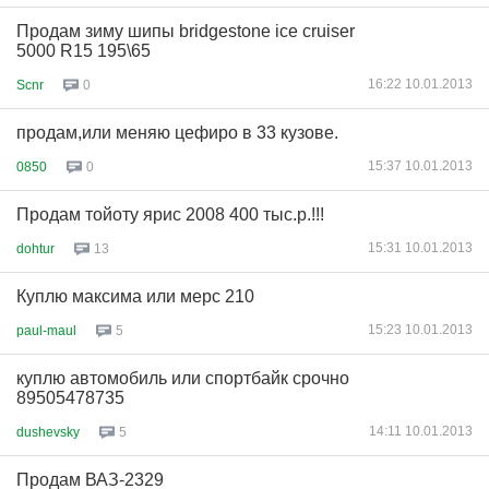
Продам зиму шипы bridgestone ice cruiser
5000 R15 195\65
16:22 10.01.2013
Scnr
0
продам,или меняю цефиро в 33 кузове.
15:37 10.01.2013
0850
0
Продам тойоту ярис 2008 400 тыс.р.!!!
15:31 10.01.2013
dohtur
13
Куплю максима или мерс 210
15:23 10.01.2013
paul-maul
5
куплю автомобиль или спортбайк срочно
89505478735
14:11 10.01.2013
dushevsky
5
Продам ВАЗ-2329