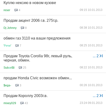
Куплю нексию в новом кузове
09:15 10.01.2013
reser
4
Продам акцент 2006 г.в. 275т.р.
08:38 10.01.2013
Dj Johnny
8
обмен газ 3110 на ваши предложения
08:25 10.01.2013
'
Ричи
'
7
Продам Toyota Corolla 98г, левый руль,
...
2
черная, обмен.
08:22 10.01.2013
Sub
а
ri$t
25
продам Honda Civic возможен обмен...
00:26 10.01.2013
$ega-
3
Продам Короллу 2003г.в.
...
2
23:24 09.01.2013
mixey029
43