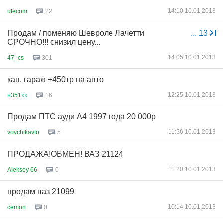
14:10 10.01.2013
utecom
22
Продам / поменяю Шевроле Лачетти
...
13
СРОЧНО!!! снизил цену...
14:05 10.01.2013
47_cs
301
кап. гараж +450тр на авто
12:25 10.01.2013
н
351
хх
16
Продам ПТС ауди А4 1997 года 20 000р
11:56 10.01.2013
vovchikavto
5
ПРОДАЖА!ОБМЕН! ВАЗ 21124
11:20 10.01.2013
Aleksey 66
0
продам ваз 21099
10:14 10.01.2013
cemon
0