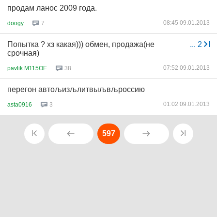
продам ланос 2009 года.
08:45 09.01.2013
doogy
7
Попытка ? хз какая))) обмен, продажа(не
...
2
срочная)
07:52 09.01.2013
pavlik M115OE
38
перегон автољизљлитвыљвљроссию
01:02 09.01.2013
asta0916
3
597