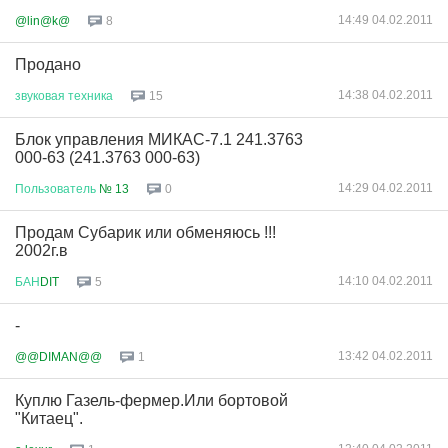
14:49 04.02.2011
@lin@k@
8
Продано
14:38 04.02.2011
звуковая
техника
15
Блок управления МИКАС-7.1 241.3763
000-63 (241.3763 000-63)
14:29 04.02.2011
Пользователь
№ 13
0
Продам Субарик или обменяюсь !!!
2002г.в
14:10 04.02.2011
БАН
DIT
5
-
13:42 04.02.2011
@@DIMAN@@
1
Куплю Газель-фермер.Или бортовой
"Китаец".