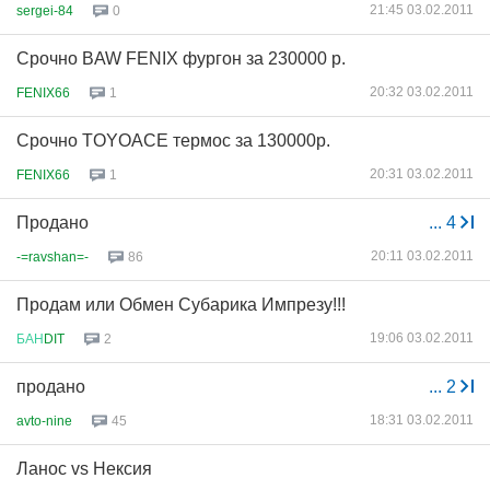
21:45 03.02.2011
sergei-84
0
Срочно BAW FENIX фургон за 230000 р.
20:32 03.02.2011
FENIX66
1
Срочно TOYOACE термос за 130000р.
20:31 03.02.2011
FENIX66
1
Продано
...
4
20:11 03.02.2011
-=ravshan=-
86
Продам или Обмен Субарика Импрезу!!!
19:06 03.02.2011
БАН
DIT
2
продано
...
2
18:31 03.02.2011
avto-nine
45
Ланос vs Нексия