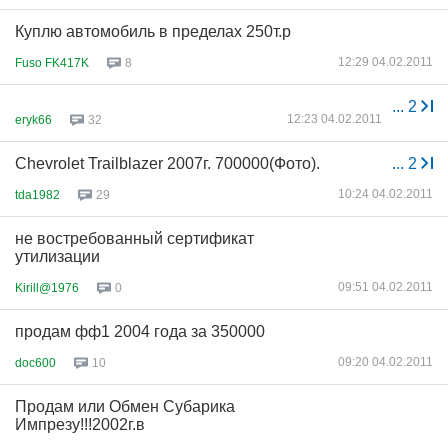
Куплю автомобиль в пределах 250т.р
12:29 04.02.2011
Fuso FK417K
8
...
2
12:23 04.02.2011
eryk66
32
Chevrolet Trailblazer 2007г. 700000(Фото).
...
2
10:24 04.02.2011
tda1982
29
не востребованный сертификат
утилизации
09:51 04.02.2011
Kirill@1976
0
продам фф1 2004 года за 350000
09:20 04.02.2011
doc600
10
Продам или Обмен Субарика
Импрезу!!!2002г.в