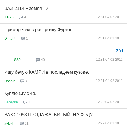
ВАЗ-2114 + земля =?
12:31 04.02.2011
TIR76
9
Приобретем в рассрочку Фургон
12:31 04.02.2011
DimaP-
1
.
...
2
12:31 04.02.2011
_____SS?_____
40
Ищу белую КАМРИ в последнем кузове.
12:31 04.02.2011
DoooP.
4
Куплю Civic 4d....
12:29 04.02.2011
Беседин
1
ВАЗ 21053 ПРОДАЖА, БИТЫЙ, НА ХОДУ
12:29 04.02.2011
avlokh
11