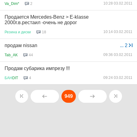
10:28 03.02.2011
Va_Dim*
2
Продается Mercedes-Benz > E-klasse
2000г.в.рестаил -очень не дорог
10:14 03.02.2011
Резина
и
диски
18
продам nissan
...
2
09:36 03.02.2011
Tab_AK
44
Продам субарика импрезу !!!
09:24 03.02.2011
БАН
DIT
4
949