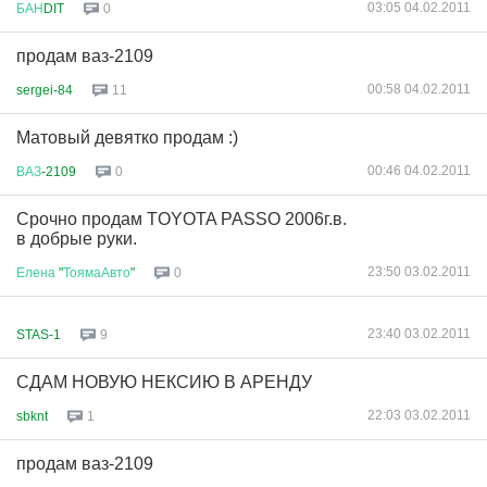
03:05 04.02.2011
БАН
DIT
0
продам ваз-2109
00:58 04.02.2011
sergei-84
11
Матовый девятко продам :)
00:46 04.02.2011
ВАЗ
-2109
0
Срочно продам TOYOTA PASSO 2006г.в.
в добрые руки.
23:50 03.02.2011
Елена
"
ТоямаАвто
"
0
23:40 03.02.2011
STAS-1
9
СДАМ НОВУЮ НЕКСИЮ В АРЕНДУ
22:03 03.02.2011
sbknt
1
продам ваз-2109